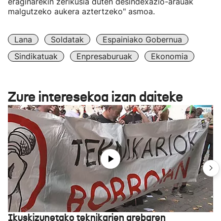
eraginarekin zerikusia duten desindexazio-arauak
malgutzeko aukera aztertzeko" asmoa.
Lana
Soldatak
Espainiako Gobernua
Sindikatuak
Enpresaburuak
Ekonomia
Zure interesekoa izan daiteke
Ikuskizunetako teknikarien grebaren