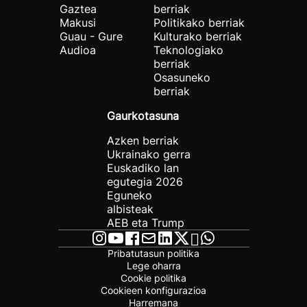
Gaztea
berriak
Makusi
Politikako berriak
Guau - Gure
Kulturako berriak
Audioa
Teknologiako
berriak
Osasuneko
berriak
Gaurkotasuna
Azken berriak
Ukrainako gerra
Euskadiko lan
egutegia 2026
Eguneko
albisteak
AEB eta Trump
Pribatutasun politika
Lege oharra
Cookie politika
Cookieen konfigurazioa
Harremana