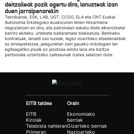
deitzaileak pozik agertu dira, lanuzteak izan
duen jarraipenarekin
Teknikariok, ESK, LAB, UGT, CCOO, ELA eta CNT Euskal
Autonomia Erkidegoko ikuskizunen lehen hitzarmena
negoziatzen ari dira, eta patronalari eskatu diote elkarrizketei
berriro ekiteko, urtebete baitaramate blokeatuta. Behineko
kontratuak, lanaldi oso luzeak, legez ezarritako atsedenaldiak
ez errespetatzea, jaiegunetan zein gaueko ordutegian lan
egiteagatiko plusik ez jasotzea edota lana eta bizitza
pertsonala uztartzeko zailtasunak izatea salatzen dute.
EITB taldea
Orain
EITB
Ekonomiako
Kirolak
berriak
Telebista nahieran
Gizarteko berriak
Primeran
Nazioarteko