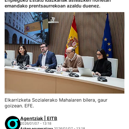
Enpleguko Estatu idazkariak asteazken honetan
emandako prentsaurrekoan azaldu duenez.
Elkarrizketa Sozialerako Mahaiaren bilera, gaur
goizean. EFE.
Agentziak | EITB
2026/01/07 - 13:18
Azken eguneratzea
2026/01/07 - 13:18