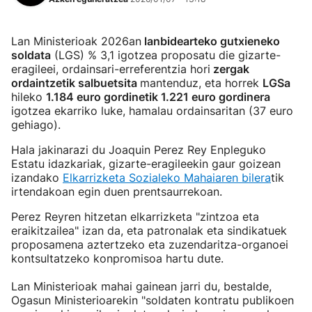
Lan Ministerioak 2026an
lanbidearteko gutxieneko
soldata
(LGS) % 3,1 igotzea proposatu die gizarte-
eragileei, ordainsari-erreferentzia hori
zergak
ordaintzetik salbuetsita
mantenduz, eta horrek
LGSa
hileko
1.184 euro gordinetik 1.221 euro gordinera
igotzea ekarriko luke, hamalau ordainsaritan (37 euro
gehiago).
Hala jakinarazi du Joaquin Perez Rey Enpleguko
Estatu idazkariak, gizarte-eragileekin gaur goizean
izandako
Elkarrizketa Sozialeko Mahaiaren bilera
tik
irtendakoan egin duen prentsaurrekoan.
Perez Reyren hitzetan elkarrizketa "zintzoa eta
eraikitzailea" izan da, eta patronalak eta sindikatuek
proposamena aztertzeko eta zuzendaritza-organoei
kontsultatzeko konpromisoa hartu dute.
Lan Ministerioak mahai gainean jarri du, bestalde,
Ogasun Ministerioarekin "soldaten kontratu publikoen