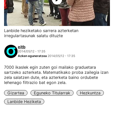
Lanbide heziketako sarrera azterketan
irregulartasunak salatu dituzte
eitb
2014/05/12 - 17:35
Azken eguneratzea
2014/05/12 - 17:35
7000 ikaslek egin zuten goi mailako graduetara
sartzeko azterketa. Matematikako proba zailegia izan
zela salatzen dute, eta azterketa baino ordubete
lehenago filtrazio bat egon zela.
Gizartea
Eguneko Titularrak
Hezkuntza
Lanbide Heziketa