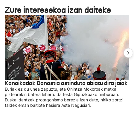
Zure interesekoa izan daiteke
Kanoikadak Donostia astinduta abiatu dira jaiak
Euriak ez du unea zapuztu, eta Onintza Mokoroak metxa
piztearekin batera lehertu da festa Gipuzkoako hiriburuan.
Euskal dantzek protagonismo berezia izan dute, hiriko zortzi
taldek eman baitiote hasiera Aste Nagusiari.