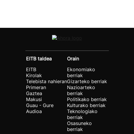
EITB taldea
Orain
EITB
Ekonomiako
Kirolak
berriak
Telebista nahieran
Gizarteko berriak
Primeran
Nazioarteko
Gaztea
berriak
Makusi
Politikako berriak
Guau - Gure
Kulturako berriak
Audioa
Teknologiako
berriak
Osasuneko
berriak