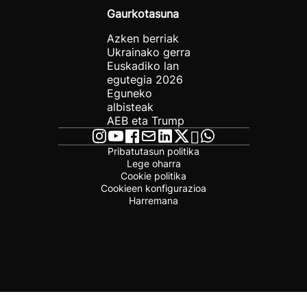
Gaurkotasuna
Azken berriak
Ukrainako gerra
Euskadiko lan
egutegia 2026
Eguneko
albisteak
AEB eta Trump
Pribatutasun politika
Lege oharra
Cookie politika
Cookieen konfigurazioa
Harremana