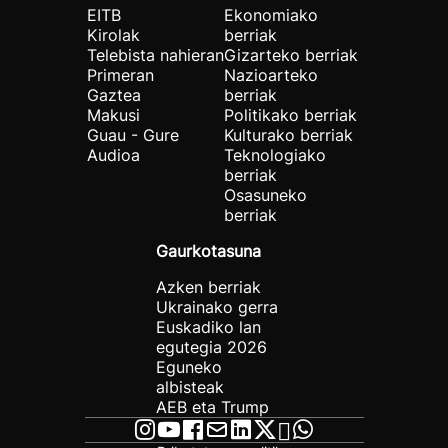
EITB
Ekonomiako
Kirolak
berriak
Telebista nahieran
Gizarteko berriak
Primeran
Nazioarteko
Gaztea
berriak
Makusi
Politikako berriak
Guau - Gure
Kulturako berriak
Audioa
Teknologiako
berriak
Osasuneko
berriak
Gaurkotasuna
Azken berriak
Ukrainako gerra
Euskadiko lan
egutegia 2026
Eguneko
albisteak
AEB eta Trump