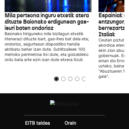
Mila pertsona inguru etxetik atera
Espainiak e
dituzte Baionako erdigunean gas-
entzungor,
isuri baten ondorioz
berrezartzea
Italiak
Baionako hiriguneko mila bizilagun etxetik
irtenarazi dituzte bart, gas-ihes bat dela eta;
Ceutan piztutak
ondorioz, segurtasun dispositibo handia
akordioa eten e
aktibatu behar izan dute. Suhiltzaileek 100
ekin zion abuzt
metroko perimetroa itxi dute, eta goizaldeko
gobernuak. Espa
ordu bata arte ezin izan dute etxera itzuli.
eman dio Erroma
uzteko, baina h
"Abuztuaren 15e
gaia".
EITB taldea
Orain