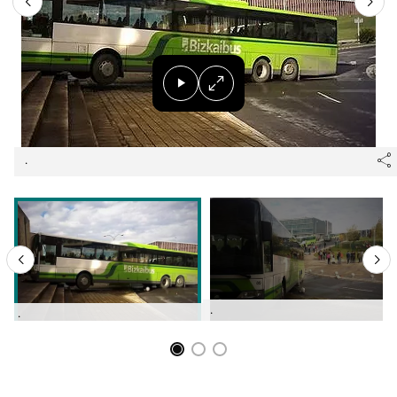
.
.
.