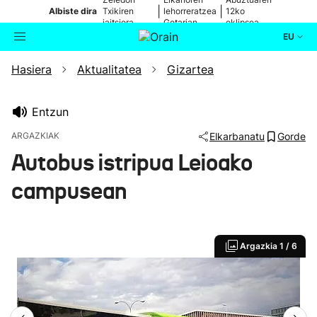
|
|
Albiste dira
Txikiren
lehorreratzea
12ko
jaitsiera,
Getarian
eklipsea
zuzenean
EU
Hasiera
Aktualitatea
Gizartea
Aktualitatea
Bilatzailea
Politika
Entzun
ARGAZKIAK
Elkarbanatu
Gorde
Kultura
Autobus istripua Leioako
campusean
Ikusmiran
Eguraldia
Argazkia
1 / 6