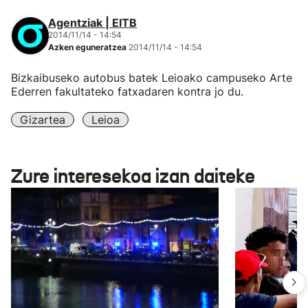
Agentziak | EITB
2014/11/14 - 14:54
Azken eguneratzea
2014/11/14 - 14:54
Bizkaibuseko autobus batek Leioako campuseko Arte
Ederren fakultateko fatxadaren kontra jo du.
Gizartea
Leioa
Zure interesekoa izan daiteke