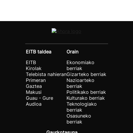
EITB taldea
Orain
EITB
Ekonomiako
Kirolak
berriak
Telebista nahieran
Gizarteko berriak
Primeran
Nazioarteko
Gaztea
berriak
Makusi
Politikako berriak
Guau - Gure
Kulturako berriak
Audioa
Teknologiako
berriak
Osasuneko
berriak
Gaurkotasuna