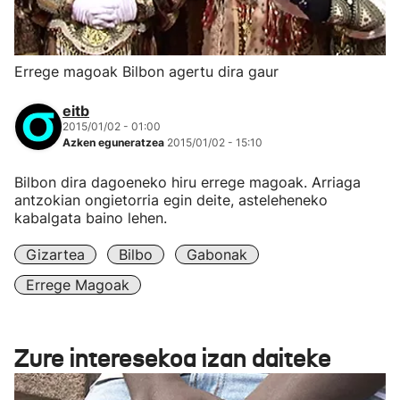
Errege magoak Bilbon agertu dira gaur
eitb
2015/01/02 - 01:00
Azken eguneratzea
2015/01/02 - 15:10
Bilbon dira dagoeneko hiru errege magoak. Arriaga
antzokian ongietorria egin deite, asteleheneko
kabalgata baino lehen.
Gizartea
Bilbo
Gabonak
Errege Magoak
Zure interesekoa izan daiteke