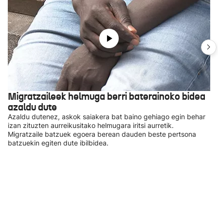
Migratzaileek helmuga berri baterainoko bidea
azaldu dute
Azaldu dutenez, askok saiakera bat baino gehiago egin behar
izan zituzten aurreikusitako helmugara iritsi aurretik.
Migratzaile batzuek egoera berean dauden beste pertsona
batzuekin egiten dute ibilbidea.