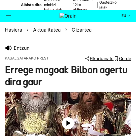
Gasteizko
|
|
Albiste dira
minbizi
12ko
jaiak
baheketak
eklipsea
EU
Hasiera
Aktualitatea
Gizartea
Aktualitatea
Bilatzailea
Politika
Entzun
KABALGATARAKO PREST
Elkarbanatu
Gorde
Kultura
Errege magoak Bilbon agertu
dira gaur
Ikusmiran
Eguraldia