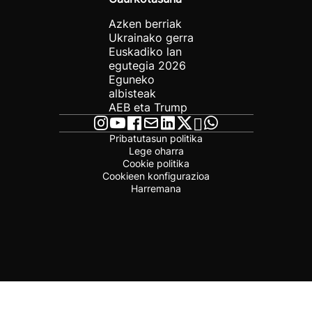
Azken berriak
Ukrainako gerra
Euskadiko lan
egutegia 2026
Eguneko
albisteak
AEB eta Trump
Pribatutasun politika
Lege oharra
Cookie politika
Cookieen konfigurazioa
Harremana