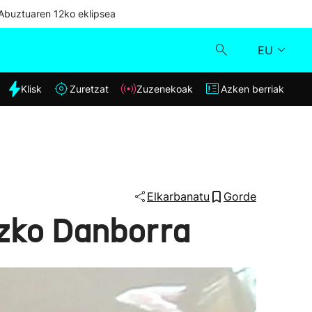
Abuztuaren 12ko eklipsea
EU
dia
Klisk
Zuretzat
Zuzenekoak
Azken berriak
Klisk
Zuzenekoak
Zuretzat
Elkarbanatu
Gorde
ezko Danborra
Azken berriak