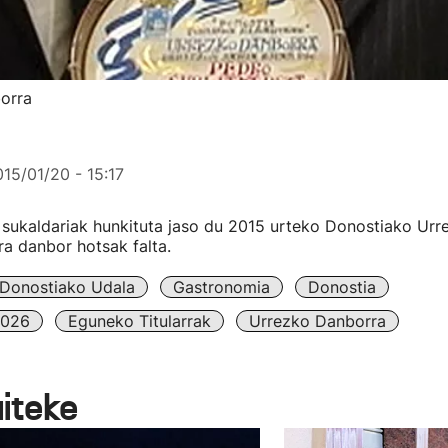
orra
15/01/20 - 15:17
 sukaldariak hunkituta jaso du 2015 urteko Donostiako Urr
ira danbor hotsak falta.
Donostiako Udala
Gastronomia
Donostia
2026
Eguneko Titularrak
Urrezko Danborra
aiteke