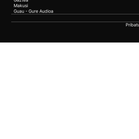
Makusi
Guau - Gure Audioa
Pribat