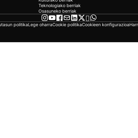
Teknologiako berriak
Osasuneko berriak
utasun politika
Lege oharra
Cookie politika
Cookieen konfigurazioa
Har