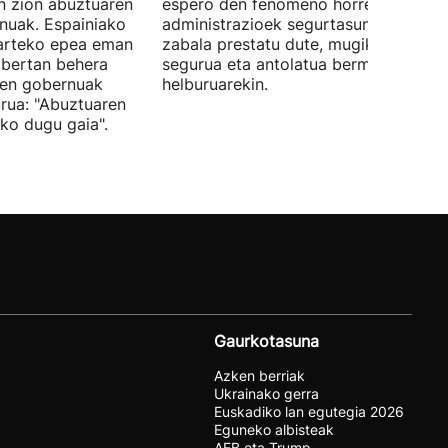
in zion abuztuaren
espero den fenomeno horren aurrean,
nuak. Espainiako
administrazioek segurtasun dispositi
arteko epea eman
zabala prestatu dute, mugikortasun
a bertan behera
segurua eta antolatua bermatzeko
ren gobernuak
helburuarekin.
urua: "Abuztuaren
uko dugu gaia".
Gaurkotasuna
Azken berriak
Ukrainako gerra
Euskadiko lan egutegia 2026
Eguneko albisteak
AEB eta Trump