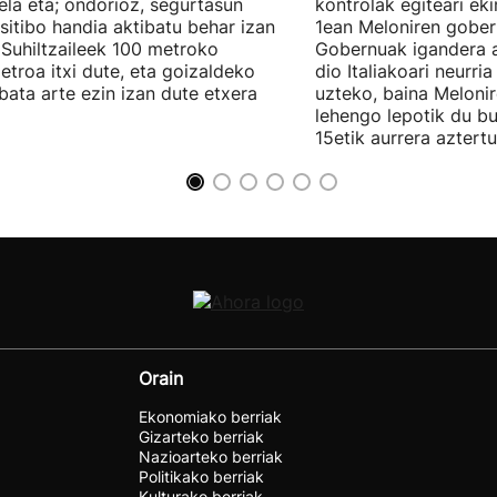
ela eta; ondorioz, segurtasun
kontrolak egiteari ek
sitibo handia aktibatu behar izan
1ean Meloniren gober
 Suhiltzaileek 100 metroko
Gobernuak igandera 
etroa itxi dute, eta goizaldeko
dio Italiakoari neurri
bata arte ezin izan dute etxera
uzteko, baina Meloni
lehengo lepotik du b
15etik aurrera aztert
Orain
Ekonomiako berriak
Gizarteko berriak
Nazioarteko berriak
Politikako berriak
Kulturako berriak