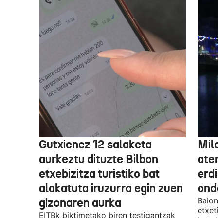
Gutxienez 12 salaketa
Mil
aurkeztu dituzte Bilbon
ate
etxebizitza turistiko bat
erd
alokatuta iruzurra egin zuen
ond
gizonaren aurka
Baion
etxet
EITBk biktimetako biren testigantzak