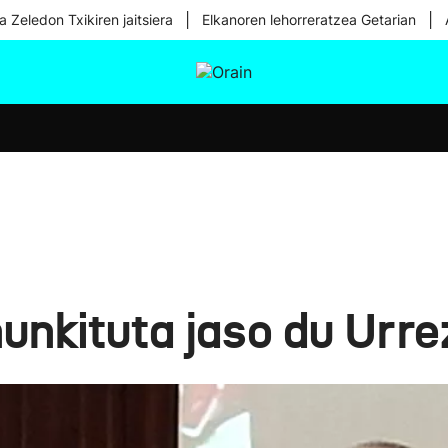
|
|
a Zeledon Txikiren jaitsiera
Elkanoren lehorreratzea Getarian
tura
Ikusmiran
Egural
Osasuna
Teknologia
hunkituta jaso du Urr