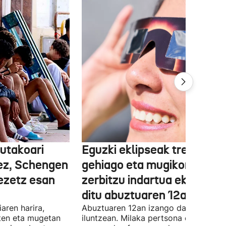
utakoari
Eguzki eklipseak tren
ez, Schengen
gehiago eta mugikortasun
ezetz esan
zerbitzu indartua ekarriko
ditu abuztuaren 12an
aren harira,
Abuztuaren 12an izango da ikusgai,
ten eta mugetan
iluntzean. Milaka pertsona erakartzea