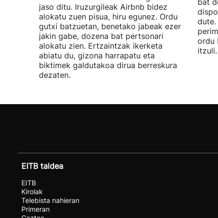
bat d
jaso ditu. Iruzurgileak Airbnb bidez
dispo
alokatu zuen pisua, hiru egunez. Ordu
dute.
gutxi batzuetan, benetako jabeak ezer
perim
jakin gabe, dozena bat pertsonari
ordu 
alokatu zien. Ertzaintzak ikerketa
itzuli.
abiatu du, gizona harrapatu eta
biktimek galdutakoa dirua berreskura
dezaten.
EITB taldea
EITB
Kirolak
Telebista nahieran
Primeran
Gaztea