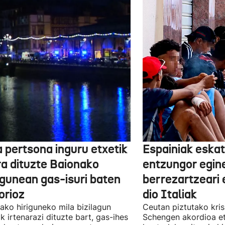
a pertsona inguru etxetik
Espainiak eskat
ra dituzte Baionako
entzungor egin
igunean gas-isuri baten
berrezartzeari 
orioz
dio Italiak
ako hiriguneko mila bizilagun
Ceutan piztutako krisi
ik irtenarazi dituzte bart, gas-ihes
Schengen akordioa e