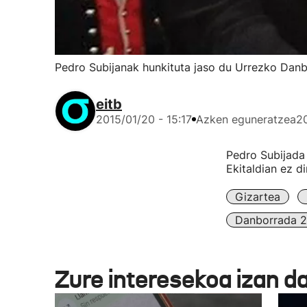
Pedro Subijanak hunkituta jaso du Urrezko Danb
eitb
2015/01/20 - 15:17
Azken eguneratzea
20
Pedro Subijada
Ekitaldian ez d
Gizartea
Danborrada 
Zure interesekoa izan d