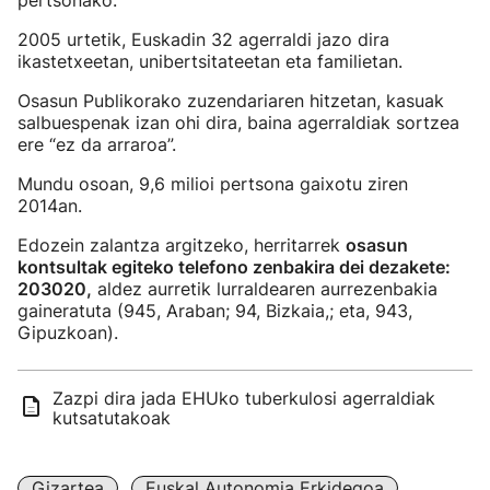
pertsonako.
2005 urtetik, Euskadin 32 agerraldi jazo dira
ikastetxeetan, unibertsitateetan eta familietan.
Osasun Publikorako zuzendariaren hitzetan, kasuak
salbuespenak izan ohi dira, baina agerraldiak sortzea
ere “ez da arraroa”.
Mundu osoan, 9,6 milioi pertsona gaixotu ziren
2014an.
Edozein zalantza argitzeko, herritarrek
osasun
kontsultak egiteko telefono zenbakira dei dezakete:
203020,
aldez aurretik lurraldearen aurrezenbakia
gaineratuta (945, Araban; 94, Bizkaia,; eta, 943,
Gipuzkoan).
Zazpi dira jada EHUko tuberkulosi agerraldiak
kutsatutakoak
Gizartea
Euskal Autonomia Erkidegoa