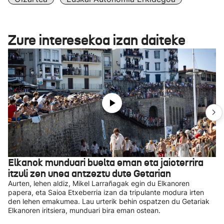
Zure interesekoa izan daiteke
Elkanok munduari buelta eman eta jaioterrira
itzuli zen unea antzeztu dute Getarian
Aurten, lehen aldiz, Mikel Larrañagak egin du Elkanoren
papera, eta Saioa Etxeberria izan da tripulante modura irten
den lehen emakumea. Lau urterik behin ospatzen du Getariak
Elkanoren iritsiera, munduari bira eman ostean.