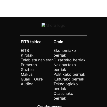
EITB taldea
Orain
EITB
Ekonomiako
Kirolak
berriak
Telebista nahieran
Gizarteko berriak
Primeran
Nazioarteko
Gaztea
berriak
Makusi
Politikako berriak
Guau - Gure
Kulturako berriak
Audioa
Teknologiako
berriak
Osasuneko
berriak
Gaurkotasuna