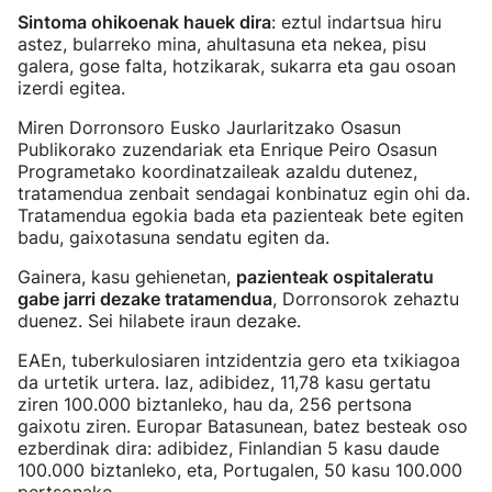
Sintoma ohikoenak hauek dira
: eztul indartsua hiru
astez, bularreko mina, ahultasuna eta nekea, pisu
galera, gose falta, hotzikarak, sukarra eta gau osoan
izerdi egitea.
Miren Dorronsoro Eusko Jaurlaritzako Osasun
Publikorako zuzendariak eta Enrique Peiro Osasun
Programetako koordinatzaileak azaldu dutenez,
tratamendua zenbait sendagai konbinatuz egin ohi da.
Tratamendua egokia bada eta pazienteak bete egiten
badu, gaixotasuna sendatu egiten da.
Gainera, kasu gehienetan,
pazienteak ospitaleratu
gabe jarri dezake tratamendua
, Dorronsorok zehaztu
duenez. Sei hilabete iraun dezake.
EAEn, tuberkulosiaren intzidentzia gero eta txikiagoa
da urtetik urtera. Iaz, adibidez, 11,78 kasu gertatu
ziren 100.000 biztanleko, hau da, 256 pertsona
gaixotu ziren. Europar Batasunean, batez besteak oso
ezberdinak dira: adibidez, Finlandian 5 kasu daude
100.000 biztanleko, eta, Portugalen, 50 kasu 100.000