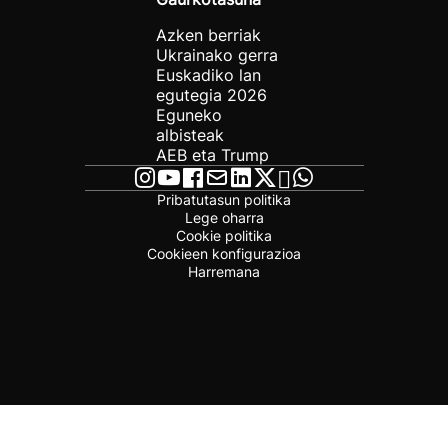
Azken berriak
Ukrainako gerra
Euskadiko lan
egutegia 2026
Eguneko
albisteak
AEB eta Trump
Pribatutasun politika
Lege oharra
Cookie politika
Cookieen konfigurazioa
Harremana