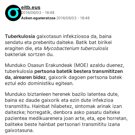
eitb.eus
2016/06/03 - 18:48
Azken eguneratzea
2016/06/03 - 18:48
Tuberkulosia
gaixotasun infekziosoa da, baina
sendatu eta prebenitu daiteke. Batik bat birikei
eragiten die, eta
Mycobacterium tuberculosis
bakteriak sortzen du.
Munduko Osasun Erakundeak (MOE) azaldu duenez,
tuberkulosia
pertsona batetik bestera transmititzen
da, airearen bidez
, gaixorik dagoen pertsona batek
eztul edo doministiku egitean.
Munduko biztanleen herenek bazilo latentea dute,
baina ez daude gaixorik eta ezin dute infekzioa
transmititu. Hainbat hilabetez, sintomak arinak izan
daitezke; horregatik, denbora asko pasatu daiteke
pazientea medikuarenera joan arte, eta, epe horretan,
baliteke beste hainbat pertsonari transmititu izana
gaixotasuna.