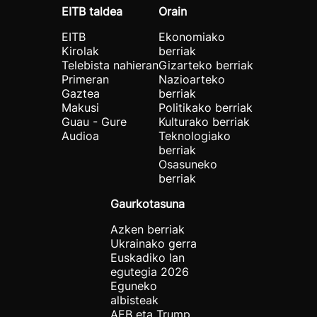
EITB taldea
Orain
EITB
Ekonomiako
Kirolak
berriak
Telebista nahieran
Gizarteko berriak
Primeran
Nazioarteko
Gaztea
berriak
Makusi
Politikako berriak
Guau - Gure
Kulturako berriak
Audioa
Teknologiako
berriak
Osasuneko
berriak
Gaurkotasuna
Azken berriak
Ukrainako gerra
Euskadiko lan
egutegia 2026
Eguneko
albisteak
AEB eta Trump