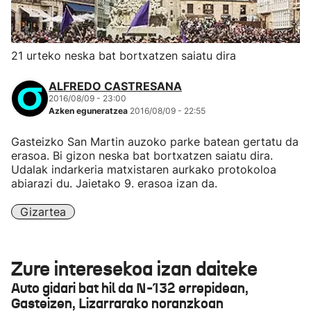
21 urteko neska bat bortxatzen saiatu dira
ALFREDO CASTRESANA
2016/08/09 - 23:00
Azken eguneratzea
2016/08/09 - 22:55
Gasteizko San Martin auzoko parke batean gertatu da
erasoa. Bi gizon neska bat bortxatzen saiatu dira.
Udalak indarkeria matxistaren aurkako protokoloa
abiarazi du. Jaietako 9. erasoa izan da.
Gizartea
Zure interesekoa izan daiteke
Auto gidari bat hil da N-132 errepidean,
Gasteizen, Lizarrarako noranzkoan