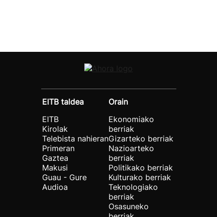
EITB taldea
Orain
EITB
Ekonomiako
Kirolak
berriak
Telebista nahieran
Gizarteko berriak
Primeran
Nazioarteko
Gaztea
berriak
Makusi
Politikako berriak
Guau - Gure
Kulturako berriak
Audioa
Teknologiako
berriak
Osasuneko
berriak