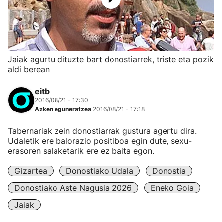
Jaiak agurtu dituzte bart donostiarrek, triste eta pozik
aldi berean
eitb
2016/08/21 - 17:30
Azken eguneratzea
2016/08/21 - 17:18
Tabernariak zein donostiarrak gustura agertu dira.
Udaletik ere balorazio positiboa egin dute, sexu-
erasoren salaketarik ere ez baita egon.
Gizartea
Donostiako Udala
Donostia
Donostiako Aste Nagusia 2026
Eneko Goia
Jaiak