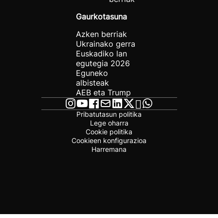
Gaurkotasuna
Azken berriak
Ukrainako gerra
Euskadiko lan
egutegia 2026
Eguneko
albisteak
AEB eta Trump
Pribatutasun politika
Lege oharra
Cookie politika
Cookieen konfigurazioa
Harremana