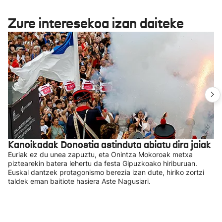
Zure interesekoa izan daiteke
Kanoikadak Donostia astinduta abiatu dira jaiak
Euriak ez du unea zapuztu, eta Onintza Mokoroak metxa
piztearekin batera lehertu da festa Gipuzkoako hiriburuan.
Euskal dantzek protagonismo berezia izan dute, hiriko zortzi
taldek eman baitiote hasiera Aste Nagusiari.