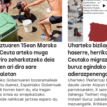
ztuaren 15ean Maroko
Uharteko bizil
 Ceuta arteko muga
haserre, herrik
riro zeharkatzeko deia
Ceutako migrazi
en ari dira sare
buruz egindako
ialetan
adierazpenenga
ako Gobernuaren bozeramaileak
Uharteko (Nafarroa) 
atu duenez, Espainiako Gobernuak
daude Javier Aizpun 
di horren berri du, eta iragan
parrokoarekin, X sare
o krisia ez errepikatzeko
(lehengo Twitter) mig
bide nahikoak jartzea espero du.
iristeari buruz zabald
mezuengatik. Kritiken