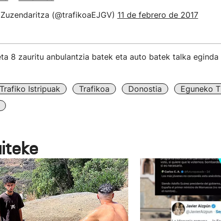
 Zuzendaritza (@trafikoaEJGV)
11 de febrero de 2017
eta 8 zauritu anbulantzia batek eta auto batek talka eginda
Trafiko Istripuak
Trafikoa
Donostia
Eguneko Ti
aiteke