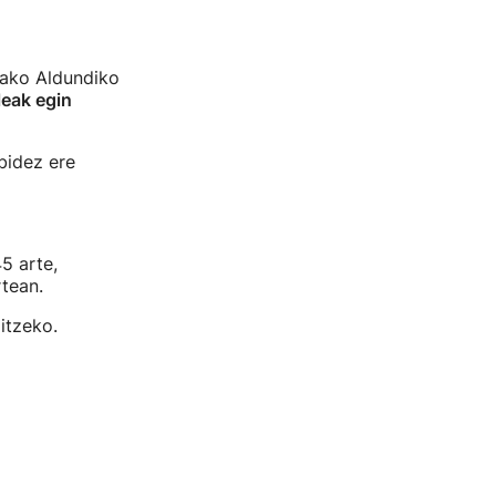
oako Aldundiko
leak egin
bidez ere
5 arte,
rtean.
itzeko.