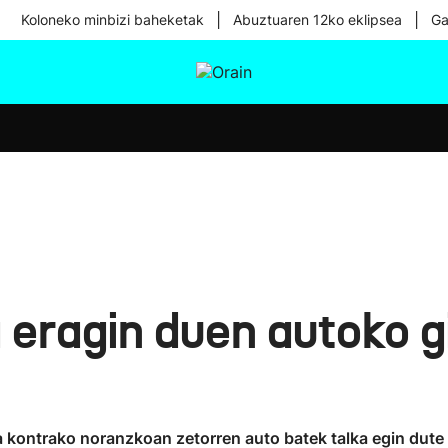
|
|
Koloneko minbizi baheketak
Abuztuaren 12ko eklipsea
Ga
tura
Ikusmiran
Egural
Osasuna
Teknologia
 eragin duen autoko gi
kontrako noranzkoan zetorren auto batek talka egin dute au