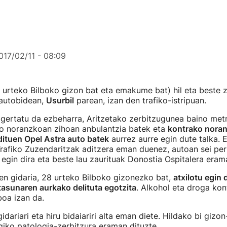
017/02/11 - 08:09
 urteko Bilboko gizon bat eta emakume bat) hil eta beste z
 autobidean,
Usurbil
parean, izan den trafiko-istripuan.
 gertatu da ezbeharra, Aritzetako zerbitzugunea baino met
go noranzkoan zihoan anbulantzia batek eta
kontrako nora
dituen Opel Astra auto batek
aurrez aurre egin dute talka. 
Trafiko Zuzendaritzak aditzera eman duenez, autoan sei pe
l egin dira eta beste lau zaurituak Donostia Ospitalera eram
en gidaria, 28 urteko Bilboko gizonezko bat,
atxilotu egin 
asunaren aurkako delituta egotzita
. Alkohol eta droga kon
oa izan da.
idariari eta hiru bidaiariri alta eman diete. Hildako bi gi
iko patologia-zerbitzura eraman dituzte.