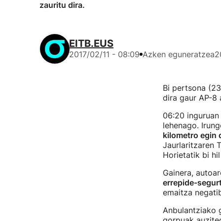
zauritu dira.
EITB.EUS
2017/02/11 - 08:09
Azken eguneratzea
2
Bi pertsona (23
dira gaur AP-8
06:20 inguruan
lehenago. Irun
kilometro egin 
Jaurlaritzaren 
Horietatik bi hi
Gainera, autoar
errepide-segurt
emaitza negatib
Anbulantziako g
gorpuak auziteg