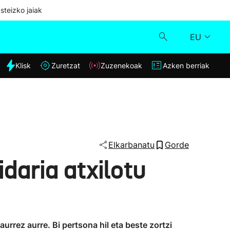
steizko jaiak
EU
dia
Klisk
Zuretzat
Zuzenekoak
Azken berriak
Klisk
Zuzenekoak
Zuretzat
Elkarbanatu
Gorde
daria atxilotu
Azken berriak
rrez aurre. Bi pertsona hil eta beste zortzi