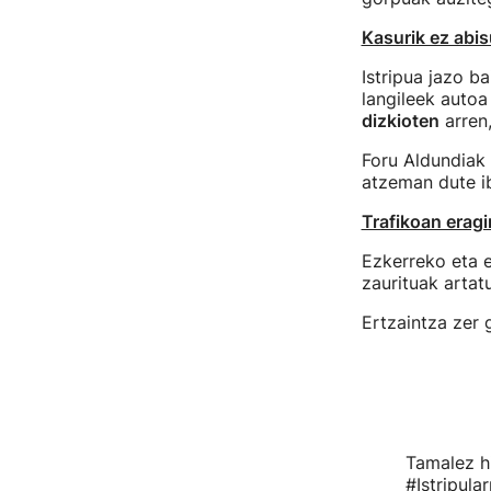
Kasurik ez abis
Istripua jazo 
langileek autoa
dizkioten
arren,
Foru Aldundiak 
atzeman dute ib
Trafikoan eragi
Ezkerreko eta e
zaurituak artatu
Ertzaintza zer 
Tamalez h
#Istripular