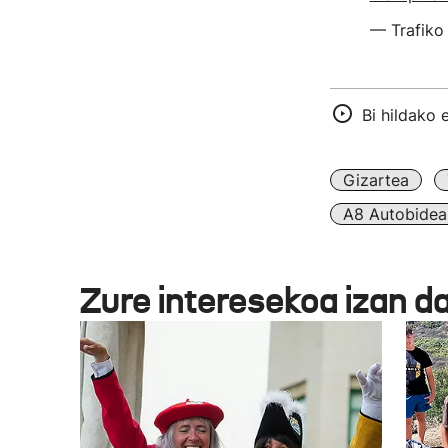
— Trafiko
Bi hildako 
Gizartea
A8 Autobidea
Zure interesekoa izan d