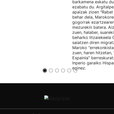
barkamena eskatu du
ezabatu du. Argitalp
apaizak zioen "Rabat
behar dela, Marokore
gogorrak ezartzearen
mezurekin batera. Ai
zuen, halaber, suarek
beharko litzaiekeela 
saiatzen diren migratz
Maroko "errekonkista
zuen, haren hitzetan, 
Espainia" berreskura
Inperio garaiko Hispan
eginez.