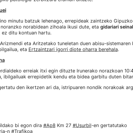
uei
baino minutu batzuk lehenago, errepideak zaintzeko Gipuzk
 noranzko norabidean zihoala ikusi dute, eta
gidariari seina
 ez ditu kontuan hartu.
Arizmendi eta Aritzetako tuneletan duen abisu-sistemaren 
ilgailua, eta
Ertzaintzari igorri diote oharra berehala
.
na
rdialdeko erreiak itxi egin dituzte Irunerako norazkoan 10:4
, ibilgailuak errepidetik kendu eta bidea garbitu duten bita
gertatu den ikertzen ari da, istripuaren nondik norakoak arg
ildako bi egon dira
#Ap8
Km 27
#Usurbil
-en gertatutako
ria
-n
#Trafikoa