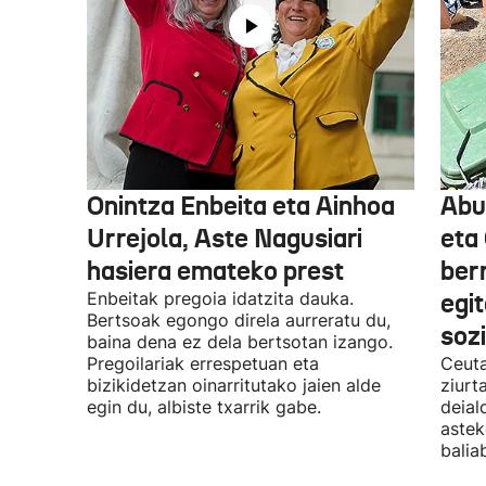
Onintza Enbeita eta Ainhoa
Abu
Urrejola, Aste Nagusiari
eta
hasiera emateko prest
ber
Enbeitak pregoia idatzita dauka.
egit
Bertsoak egongo direla aurreratu du,
soz
baina dena ez dela bertsotan izango.
Pregoilariak errespetuan eta
Ceut
bizikidetzan oinarritutako jaien alde
ziurt
egin du, albiste txarrik gabe.
deial
astek
balia