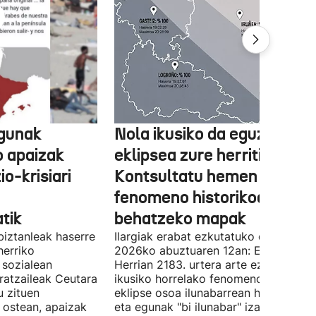
agunak
Nola ikusiko da eguzki-
o apaizak
eklipsea zure herritik?
o-krisiari
Kontsultatu hemen
fenomeno historikoari
tik
behatzeko mapak
biztanleak haserre
Ilargiak erabat ezkutatuko du Eguzki
herriko
2026ko abuztuaren 12an: Euskal
 sozialean
Herrian 2183. urtera arte ez da berrir
ratzaileak Ceutara
ikusiko horrelako fenomenorik. Eguzk
u zituen
eklipse osoa ilunabarrean hasiko da,
 ostean, apaizak
eta egunak "bi ilunabar" izango ditu.