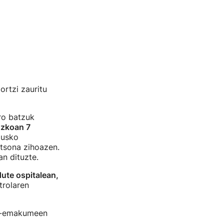
ortzi zauritu
ro batzuk
nzkoan 7
Eusko
rtsona zihoazen.
an dituzte.
dute ospitalean,
trolaren
zon-emakumeen