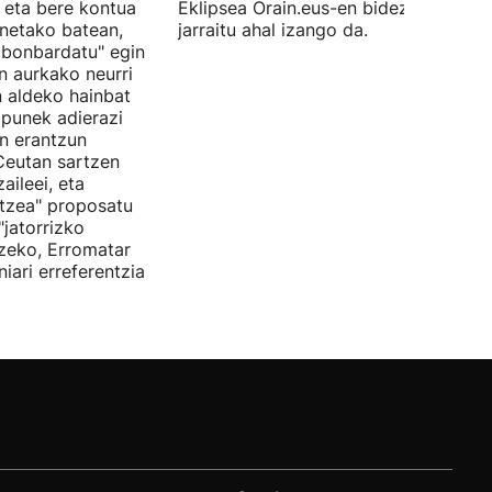
 eta bere kontua
Eklipsea Orain.eus-en bidez zuzenea
enetako batean,
jarraitu ahal izango da.
 bonbardatu" egin
n aurkako neurri
 aldeko hainbat
zpunek adierazi
in erantzun
Ceutan sartzen
aileei, eta
tzea" proposatu
"jatorrizko
tzeko, Erromatar
iari erreferentzia