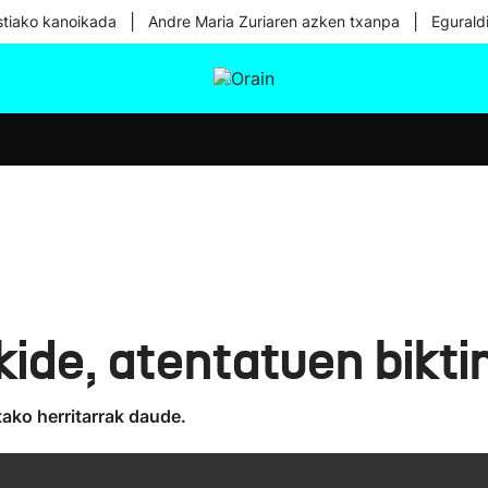
|
|
tiako kanoikada
Andre Maria Zuriaren azken txanpa
Egurald
tura
Ikusmiran
Egural
Osasuna
Teknologia
 kide, atentatuen bikt
ako herritarrak daude.