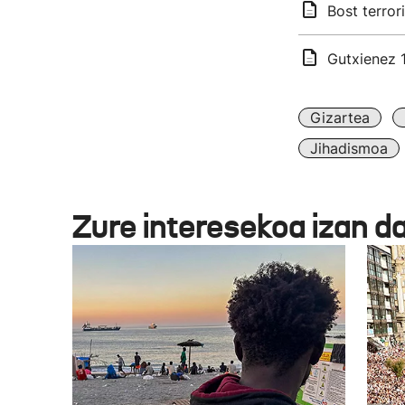
Bost terror
Gutxienez 1
Gizartea
Jihadismoa
Zure interesekoa izan d