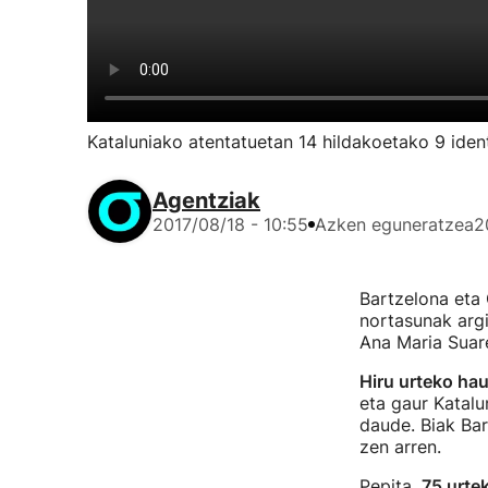
Kataluniako atentatuetan 14 hildakoetako 9 ident
Agentziak
2017/08/18 - 10:55
Azken eguneratzea
2
Bartzelona eta 
nortasunak argi
Ana Maria Suare
Hiru urteko hau
eta gaur Katalu
daude. Biak Bar
zen arren.
Pepita,
75 urte