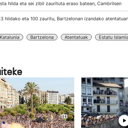
ista hilda eta sei zibil zaurituta eraso batean, Cambrilsen
3 hildako eta 100 zauritu, Bartzelonan izandako atentatua
Katalunia
Bartzelona
Atentatuak
Estatu Islami
aiteke