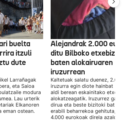
ri buelta
Alejandrak 2.000 euro gal
rira itzuli
ditu Bilboko etxebizitza
ztu dute
baten alokairuaren
iruzurrean
Mikel Larrañagak
Kaltetuak salatu duenez, 2.000 eurok
pera, eta Saioa
iruzurra egin diote hainbat pertsonari
ipulatzaile modura
aldi berean eskainitako etxebizitza b
umea. Lau urterik
alokatzeagatik. Iruzurrez galdutako
tariak Elkanoren
dirua eta beste bizitoki bat alokatze
ra eman ostean.
erabili beharrekoa gehituta, galerak
4.000 eurokoak direla azaldu du.