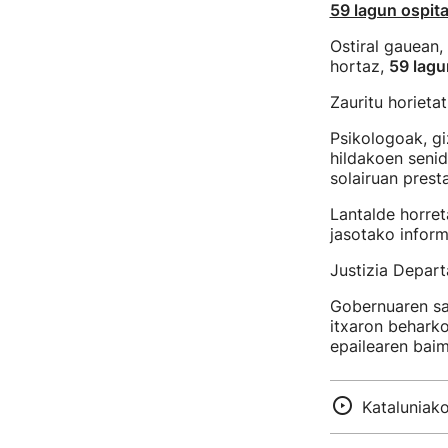
59 lagun ospita
Ostiral gauean,
hortaz,
59 lagu
Zauritu horietat
Psikologoak, g
hildakoen senid
solairuan prest
Lantalde horre
jasotako inform
Justizia Departa
Gobernuaren sai
itxaron beharko
epailearen bai
Kataluniako