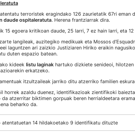
leratuta
 atentatu terroristek eragindako 126 zaurietatik 67ri eman di
n daude ospitaleratuta
. Herena frantziarrak dira.
ik 15 egoera kritikoan daude, 25 larri, 7 ez hain larri, eta 12 
izarte langileak, auzitegiko medikuak eta Mossos d’Esquad
eei laguntzen ari zaizkio Justiziaren Hiriko eraikin nagusik
atu duten espazio batean.
tako kideek
listu laginak
hartuko dizkiete senideoi, hilotzen
azioarekin erkatzeko.
mentuak itzultzaileak jarriko ditu atzerriko familien eskura
l horrek azaldu duenez, identifikazioak zientifikoki baiezt
 da atzerritar biktimen gorpuak beren herrialdeetara erama
mena beharko da.
 atentatuetan 14 hildakoetako 9 identifikatu dituzte