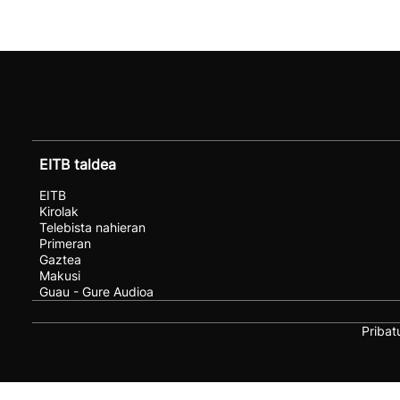
EITB taldea
EITB
Kirolak
Telebista nahieran
Primeran
Gaztea
Makusi
Guau - Gure Audioa
Pribat