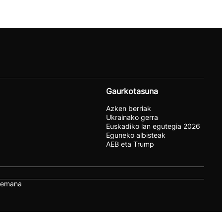
Gaurkotasuna
Azken berriak
Ukrainako gerra
Euskadiko lan egutegia 2026
Eguneko albisteak
AEB eta Trump
remana