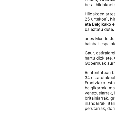
bera, hildakoet
Hildakoen arte
25 urtekoa)
, h
eta Belgikako
baieztatu dute.
arles Mundo Jus
hainbat espaini
Gaur, ostiralar
hartu dizkiete.
Gobernuak aurr
Bi atentatuon b
34 estatutakoak
Frantziako estat
belgikarrak, ma
venezuelarrak, 
britainiarrak, 
irlandarrak, ita
perutarrak, dom