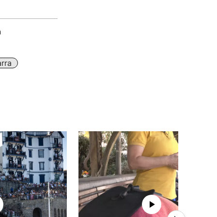
n
arra