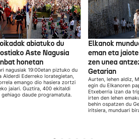
oikadak abiatuko du
Elkanok mundua
ostiako Aste Nagusia
eman eta jaioter
unbat honetan
zen unea antze
lari nagusiak 19:00etan piztuko du
Getarian
 Alderdi Ederreko lorategietan,
Aurten, lehen aldiz, 
orrela emango dio hasiera zortzi
egin du Elkanoren pa
ko jaiari. Guztira, 400 ekitaldi
Etxeberria izan da tr
 gehiago daude programatuta.
irten den lehen emak
behin ospatzen du Ge
iritsiera, munduari bi