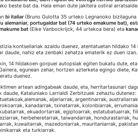
ako beste bat da. Hala eman dute jakitera ostiral arratsalde
an
bi italiar
(Bruno Gulotta 35 urteko Legnanoko bizilaguna
iru alemaniar, portugaldar bat (74 urteko emakume bat), es
 emakume bat
(Elke Vanbockrijck, 44 urtekoa bera) eta
kanad
tizia kontseilariak azaldu duenez, atentatuetan hildako 14
ar daude, nahiz eta zenbaki zehatza ematerik ez duen izan.
ekin, 14 hildakoen gorpuei autopsiak egiten bukatu dute, et
 Gainera, egunean zehar, hortzen azterketa egingo diete, Ka
eratu duenez.
iktimen artean adingabeak daude, eta, herritartasunari dag
 daude, Kataluniako Larrialdi Zerbitzuek zehaztu dutenez:
uetakoak,alemanak, aljeriarrak, argentinarrak, australiarrak,
rokoarrak, kanadarrak, txinatarrak, kolonbiarrak, errumania
kubatarrak, ekuadortarrak, egiptoarrak, estatubatuarrak, fili
greziarrak, herbeheretarrak, taiwandarrak, hondurastarrak, hu
liarrak, kuwaitarrak, mazedoniarrak, mauritaniarrak, pakista
inikarrak eta turkiarrak.