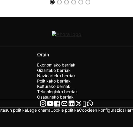
Orain
Ekonomiako berriak
Gizarteko berriak
Nazioarteko berriak
Politikako berriak
Kulturako berriak
Teknologiako berriak
Osasuneko berriak
utasun politika
Lege oharra
Cookie politika
Cookieen konfigurazioa
Har