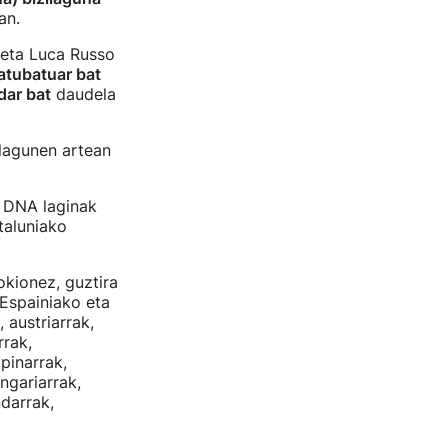
an.
 eta Luca Russo
tatubatuar bat
ar bat
daudela
 lagunen artean
a DNA laginak
taluniako
okionez, guztira
 Espainiako eta
 austriarrak,
rrak,
pinarrak,
ngariarrak,
ndarrak,