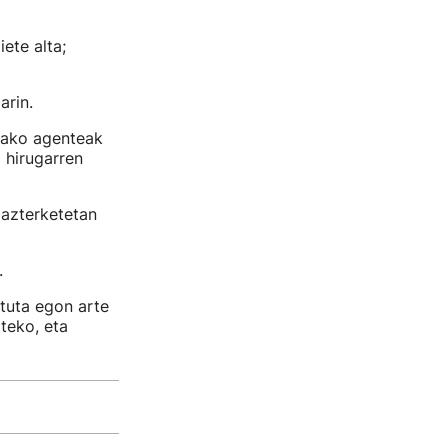
ete alta;
arin.
rako agenteak
o hirugarren
 azterketetan
.
atuta egon arte
teko, eta