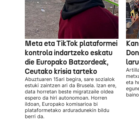
Meta eta TikTok plataformei
Kan
kontrola indartzeko eskatu
Don
die Europako Batzordeak,
lar
Ceutako krisia tarteko
Artil
metxa
Abuztuaren 15ari begira, sare sozialok
eta h
estuki zaintzen ari da Brusela. Izan ere,
egune
data horretan beste migratzaile oldea
baino
espero da hiri autonomoan. Horren
ildoan, Europako komisarioa bi
plataformetako arduradunekin bildu
berri da.