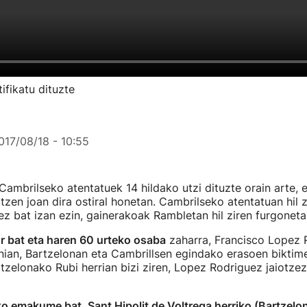
ifikatu dituzte
017/08/18 - 10:55
Cambrilseko atentatuek 14 hildako utzi dituzte orain arte, 
tzen joan dira ostiral honetan. Cambrilseko atentatuan hil
z bat izan ezin, gainerakoak Rambletan hil ziren furgoneta
r bat eta haren 60 urteko osaba
zaharra, Francisco Lopez 
nian, Bartzelonan eta Cambrillsen egindako erasoen biktim
tzelonako Rubi herrian bizi ziren, Lopez Rodriguez jaiotz
ko emakume bat, Sant Hipolit de Voltrega herriko (Bartzelo