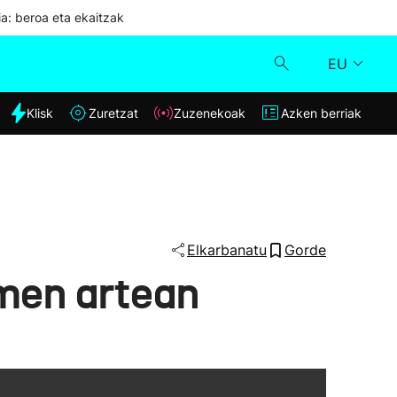
ia: beroa eta ekaitzak
EU
dia
Klisk
Zuretzat
Zuzenekoak
Azken berriak
Klisk
Zuzenekoak
Zuretzat
Elkarbanatu
Gorde
imen artean
Azken berriak