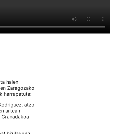
eta haien
 zen Zaragozako
k harrapatuta:
Rodriguez, atzo
en artean
ez Granadakoa
na) bizilaguna