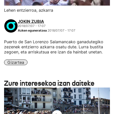
Lehen entzierroa, azkarra
JOKIN ZUBIA
2018/07/07 - 17:07
Azken eguneratzea
2018/07/07 - 17:07
Puerto de San Lorenzo Salamancako ganadutegiko
zezenek entzierro azkarra osatu dute. Lurra bustita
zegoen, eta arriskutsua ere izan da hainbat unetan.
Gizartea
Zure interesekoa izan daiteke