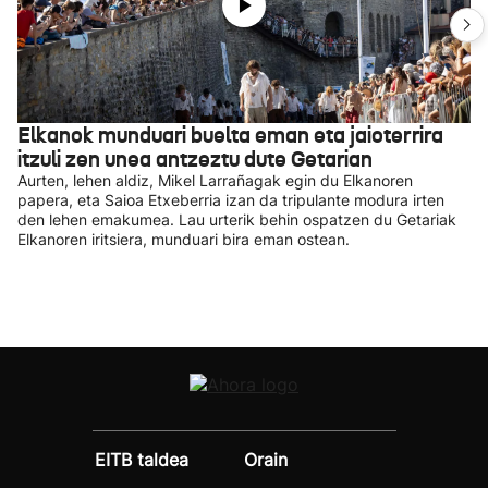
Elkanok munduari buelta eman eta jaioterrira
itzuli zen unea antzeztu dute Getarian
Aurten, lehen aldiz, Mikel Larrañagak egin du Elkanoren
papera, eta Saioa Etxeberria izan da tripulante modura irten
den lehen emakumea. Lau urterik behin ospatzen du Getariak
Elkanoren iritsiera, munduari bira eman ostean.
EITB taldea
Orain