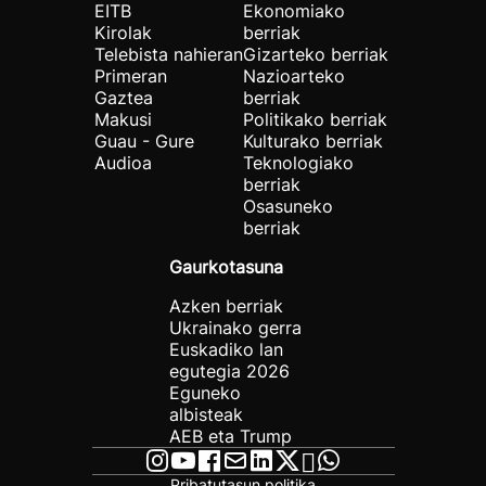
EITB
Ekonomiako
Kirolak
berriak
Telebista nahieran
Gizarteko berriak
Primeran
Nazioarteko
Gaztea
berriak
Makusi
Politikako berriak
Guau - Gure
Kulturako berriak
Audioa
Teknologiako
berriak
Osasuneko
berriak
Gaurkotasuna
Azken berriak
Ukrainako gerra
Euskadiko lan
egutegia 2026
Eguneko
albisteak
AEB eta Trump
Pribatutasun politika