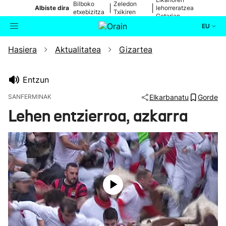
Bilboko
Zeledon
|
|
Albiste dira
lehorreratzea
etxebizitza
Txikiren
Getarian
batean
jaitsiera
EU
Hasiera
Aktualitatea
Gizartea
Aktualitatea
Bilatzailea
Politika
Entzun
SANFERMINAK
Elkarbanatu
Gorde
Kultura
Lehen entzierroa, azkarra
Ikusmiran
Eguraldia