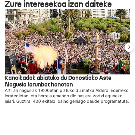
Zure interesekoa izan daiteke
Kanoikadak abiatuko du Donostiako Aste
Nagusia larunbat honetan
Artillari nagusiak 19:00etan piztuko du metxa Alderdi Ederreko
lorategietan, eta horrela emango dio hasiera zortzi eguneko
jaiari. Guztira, 400 ekitaldi baino gehiago daude programatuta.