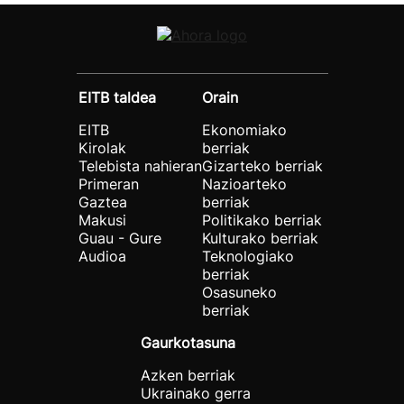
EITB taldea
Orain
EITB
Ekonomiako
Kirolak
berriak
Telebista nahieran
Gizarteko berriak
Primeran
Nazioarteko
Gaztea
berriak
Makusi
Politikako berriak
Guau - Gure
Kulturako berriak
Audioa
Teknologiako
berriak
Osasuneko
berriak
Gaurkotasuna
Azken berriak
Ukrainako gerra