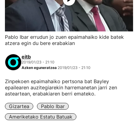
Pablo Ibar errudun jo zuen epaimahaiko kide batek
atzera egin du bere erabakian
eitb
2019/01/23 - 21:10
Azken eguneratzea
2019/01/23 - 21:10
Zinpekoen epaimahaiko pertsona bat Bayley
epailearen auzitegiarekin harremanetan jarri zen
asteartean, erabakiaren berri emateko.
Gizartea
Pablo Ibar
Ameriketako Estatu Batuak