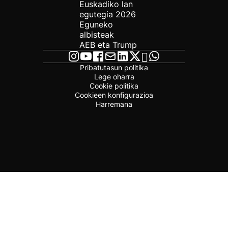
Euskadiko lan
egutegia 2026
Eguneko
albisteak
AEB eta Trump
Pribatutasun politika
Lege oharra
Cookie politika
Cookieen konfigurazioa
Harremana