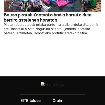
Baltsa piratek Kontxako badia hartuko dute
berriro astelehen honetan
Piraten abordatzeak milaka parte-hartzaile bilduko ditu berriz
ere Donostiako Aste Nagusiko hitzordu jendetsuenetako
batean, 17:00etan, Donostiako portutik aterako baitira.
EITB taldea
Orain