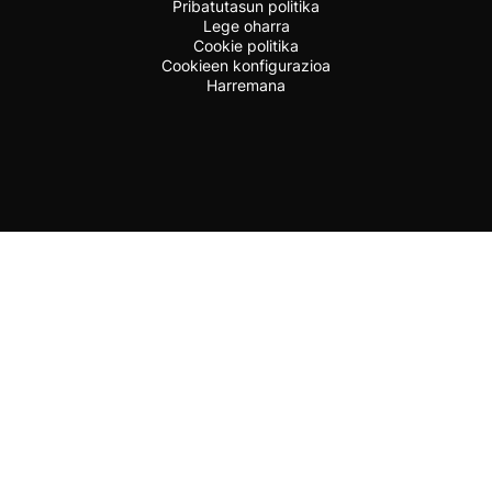
Pribatutasun politika
Lege oharra
Cookie politika
Cookieen konfigurazioa
Harremana