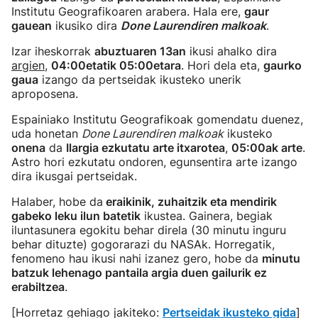
Institutu Geografikoaren arabera. Hala ere,
gaur
gauean
ikusiko dira
Done Laurendiren malkoak
.
Izar iheskorrak
abuztuaren 13an
ikusi ahalko dira
argien
,
04:00etatik 05:00etara
. Hori dela eta,
gaurko
gaua
izango da pertseidak ikusteko unerik
aproposena.
Espainiako Institutu Geografikoak gomendatu duenez,
uda honetan
Done Laurendiren malkoak
ikusteko
onena
da
Ilargia ezkutatu arte itxarotea
,
05:00ak arte
.
Astro hori ezkutatu ondoren, egunsentira arte izango
dira ikusgai pertseidak.
Halaber, hobe da
eraikinik, zuhaitzik eta mendirik
gabeko leku ilun batetik
ikustea. Gainera, begiak
iluntasunera egokitu behar direla (30 minutu inguru
behar dituzte) gogorarazi du NASAk. Horregatik,
fenomeno hau ikusi nahi izanez gero, hobe da
minutu
batzuk lehenago pantaila argia duen gailurik ez
erabiltzea
.
[Horretaz gehiago jakiteko:
Pertseidak ikusteko gida
]