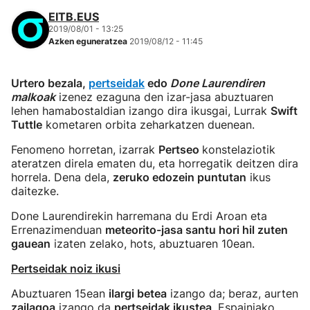
EITB.EUS
2019/08/01 - 13:25
Azken eguneratzea
2019/08/12 - 11:45
Urtero bezala,
pertseidak
edo
D
one Laurendiren
malkoak
izenez ezaguna den izar-jasa abuztuaren
lehen hamabostaldian izango dira ikusgai, Lurrak
Swift
Tuttle
kometaren orbita zeharkatzen duenean.
Fenomeno horretan, izarrak
Pertseo
konstelaziotik
ateratzen direla ematen du, eta horregatik deitzen dira
horrela. Dena dela,
zeruko edozein puntutan
ikus
daitezke.
Done Laurendirekin harremana du Erdi Aroan eta
Errenazimenduan
meteorito-jasa santu hori hil zuten
gauean
izaten zelako, hots, abuztuaren 10ean.
Pertseidak noiz ikusi
Abuztuaren 15ean
ilargi betea
izango da; beraz, aurten
zailagoa
izango da
pertseidak ikustea
, Espainiako