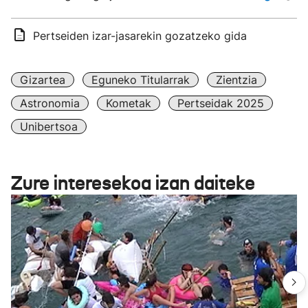
Pertseiden izar-jasarekin gozatzeko gida
Gizartea
Eguneko Titularrak
Zientzia
Astronomia
Kometak
Pertseidak 2025
Unibertsoa
Zure interesekoa izan daiteke