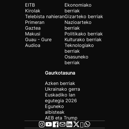
EITB
Ekonomiako
Kirolak
berriak
Telebista nahieran
Gizarteko berriak
Primeran
Nazioarteko
Gaztea
berriak
Makusi
Politikako berriak
Guau - Gure
Kulturako berriak
Audioa
Teknologiako
berriak
Osasuneko
berriak
Gaurkotasuna
Azken berriak
Ukrainako gerra
Euskadiko lan
egutegia 2026
Eguneko
albisteak
AEB eta Trump