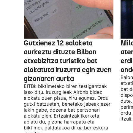
Gutxienez 12 salaketa
Mil
aurkeztu dituzte Bilbon
ate
etxebizitza turistiko bat
erd
alokatuta iruzurra egin zuen
ond
gizonaren aurka
Baion
etxet
EITBk biktimetako biren testigantzak
bat d
jaso ditu. Iruzurgileak Airbnb bidez
dispo
alokatu zuen pisua, hiru egunez. Ordu
dute.
gutxi batzuetan, benetako jabeak ezer
perim
jakin gabe, dozena bat pertsonari
ordu 
alokatu zien. Ertzaintzak ikerketa
itzuli.
abiatu du, gizona harrapatu eta
biktimek galdutakoa dirua berreskura