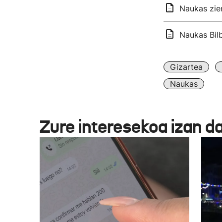
Naukas zien
Naukas Bil
Gizartea
Naukas
Zure interesekoa izan d