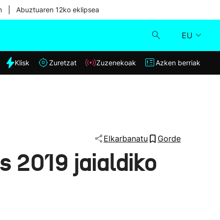
|
n
Abuztuaren 12ko eklipsea
EU
dia
Klisk
Zuretzat
Zuzenekoak
Azken berriak
Klisk
Zuzenekoak
Zuretzat
Elkarbanatu
Gorde
 2019 jaialdiko
Azken berriak