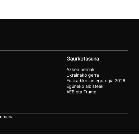
Gaurkotasuna
Azken berriak
Ukrainako gerra
Euskadiko lan egutegia 2026
Eguneko albisteak
AEB eta Trump
remana