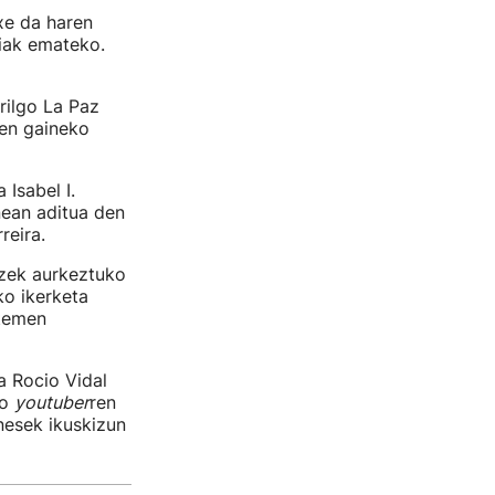
xe da haren
diak emateko.
rilgo La Paz
ren gaineko
Isabel I.
nean aditua den
eira.
zek aurkeztuko
ko ikerketa
stemen
a Rocio Vidal
ko
youtuber
ren
nesek ikuskizun