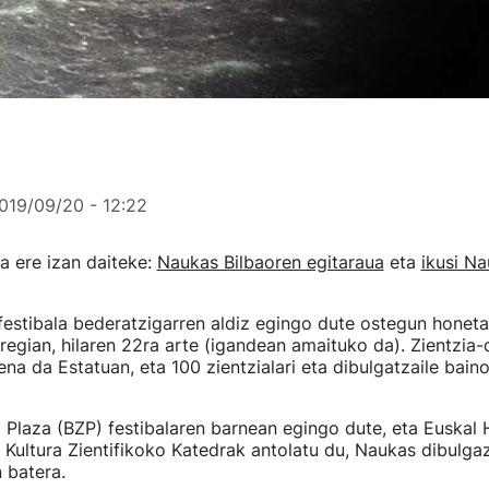
019/09/20 - 12:22
a ere izan daiteke:
Naukas Bilbaoren egitaraua
eta
ikusi Na
estibala bederatzigarren aldiz egingo dute ostegun honetat
egian, hilaren 22ra arte (igandean amaituko da). Zientzia-
iena da Estatuan, eta 100 zientzialari eta dibulgatzaile bain
a Plaza (BZP) festibalaren barnean egingo dute, eta Euskal 
 Kultura Zientifikoko Katedrak antolatu du, Naukas dibulga
 batera.