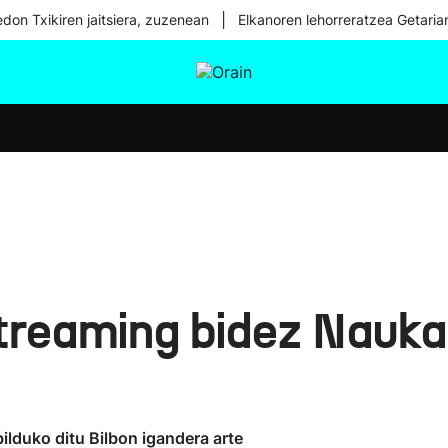
|
don Txikiren jaitsiera, zuzenean
Elkanoren lehorreratzea Getaria
tura
Ikusmiran
Egural
Osasuna
Teknologia
treaming bidez Naukas
bilduko ditu Bilbon igandera arte