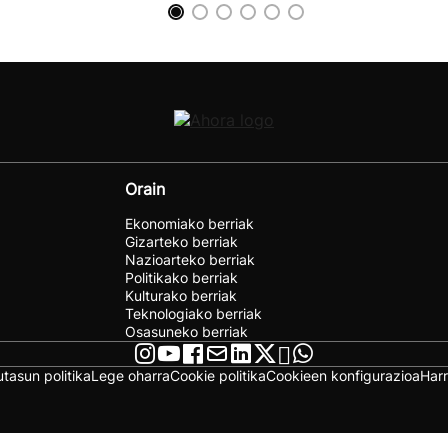
Orain
Ekonomiako berriak
Gizarteko berriak
Nazioarteko berriak
Politikako berriak
Kulturako berriak
Teknologiako berriak
Osasuneko berriak
utasun politika
Lege oharra
Cookie politika
Cookieen konfigurazioa
Har