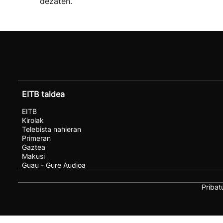
dezaten.
EITB taldea
EITB
Kirolak
Telebista nahieran
Primeran
Gaztea
Makusi
Guau - Gure Audioa
Pribat