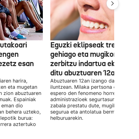
utakoari
Eguzki eklipseak tren
hengen
gehiago eta mugikortasun
ezetz esan
zerbitzu indartua ekarriko
ditu abuztuaren 12an
aren harira,
Abuztuaren 12an izango da ikusgai,
ten eta mugetan
iluntzean. Milaka pertsona erakartzea
in zion abuztuaren
espero den fenomeno horren aurrean,
nuak. Espainiak
administrazioek segurtasun dispositi
a eman dio
zabala prestatu dute, mugikortasun
an behera uzteko,
segurua eta antolatua bermatzeko
lepotik burua:
helburuarekin.
rrera aztertuko