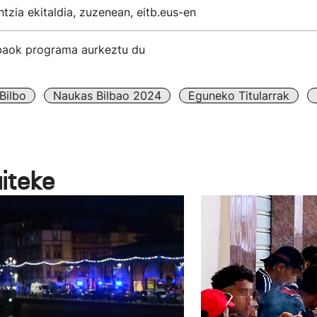
tzia ekitaldia, zuzenean, eitb.eus-en
baok programa aurkeztu du
Bilbo
Naukas Bilbao 2024
Eguneko Titularrak
aiteke