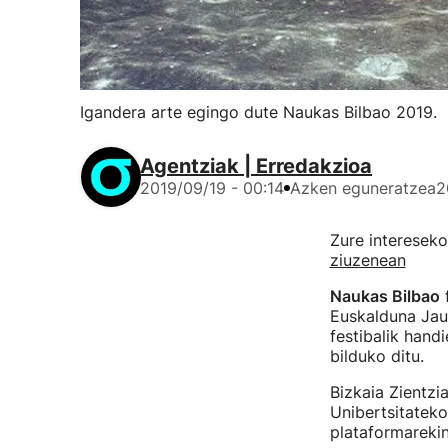
Igandera arte egingo dute Naukas Bilbao 2019.
Agentziak | Erredakzioa
2019/09/19 - 00:14
Azken eguneratzea
2
Zure intereseko
ziuzenean
Naukas Bilbao
f
Euskalduna Jaur
festibalik hand
bilduko ditu.
Bizkaia Zientzi
Unibertsitateko
plataformarekin