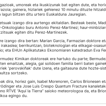
azioak, umoreak eta ikuskizunak bat egiten dute, eta hori
razoia; gainera, hizlariek gehienez 10 minutu dituzte hitzal
 lagun biltzen ditu urtero Euskalduna Jauregian.
petsuak izango dira aurtengo ekitaldian. Besteak beste, Mad
r-Onkologiako buru Antonio Perez-Martinez; haur-minbizia
tzitsuak egiten ditu Perez-Martinezek.
 izango dira bertan: Marian Garcia, Farmazian doktore eta 
 irakaslea; berrikuntzan, bioteknologian eta elikagai-osasu
; eta EHUn Aplikatutako Ekonomiaren katedradun Eva Ferr
rmudez Kimikan doktoreak ere hartuko du parte; Bermude
aten emaitzak, alegia, gai solidoen familia berri baten gaine
riek 'perovskiñak' dute izena, eta gaitasuna dute hozte-si
aultza sortzeko.
 dira, horiez gain, Isabel Morenoren, Carlos Brionesen et
rödinger eta Jose Luis Crespo Quantum Fracture kanaleta
eno RTVE “Aquí la Tierra” saioko meteorologoa da, eta Brio
tikoa egingo du.