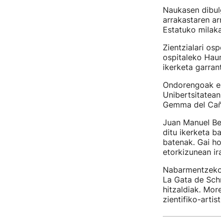
Naukasen dibulg
arrakastaren ar
Estatuko milaka
Zientzialari os
ospitaleko Hau
ikerketa garran
Ondorengoak ere
Unibertsitatean
Gemma del Caño
Juan Manuel Be
ditu ikerketa b
batenak. Gai ho
etorkizunean ir
Nabarmentzekoak
La Gata de Sch
hitzaldiak. Mor
zientifiko-artis