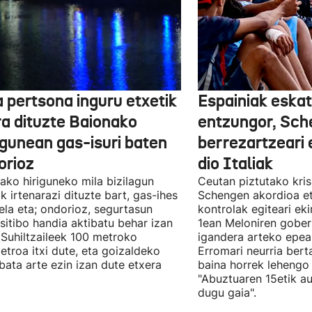
a pertsona inguru etxetik
Espainiak eskat
ra dituzte Baionako
entzungor, Sc
igunean gas-isuri baten
berrezartzeari 
orioz
dio Italiak
ako hiriguneko mila bizilagun
Ceutan piztutako krisi
ik irtenarazi dituzte bart, gas-ihes
Schengen akordioa e
ela eta; ondorioz, segurtasun
kontrolak egiteari ek
sitibo handia aktibatu behar izan
1ean Meloniren gober
 Suhiltzaileek 100 metroko
igandera arteko epe
etroa itxi dute, eta goizaldeko
Erromari neurria bert
bata arte ezin izan dute etxera
baina horrek lehengo 
"Abuztuaren 15etik au
dugu gaia".