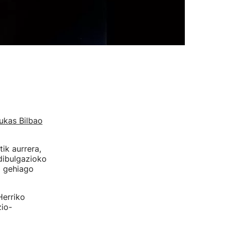
ukas Bilbao
ik aurrera,
dibulgazioko
o gehiago
Herriko
zio-