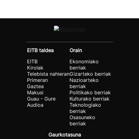
EITB taldea
Orain
EITB
Ekonomiako
Kirolak
berriak
Telebista nahieran
Gizarteko berriak
Primeran
Nazioarteko
Gaztea
berriak
Makusi
Politikako berriak
Guau - Gure
Kulturako berriak
Audioa
Teknologiako
berriak
Osasuneko
berriak
Gaurkotasuna