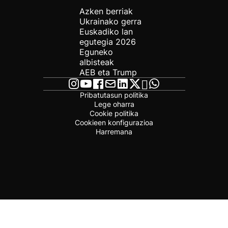
Azken berriak
Ukrainako gerra
Euskadiko lan
egutegia 2026
Eguneko
albisteak
AEB eta Trump
Pribatutasun politika
Lege oharra
Cookie politika
Cookieen konfigurazioa
Harremana