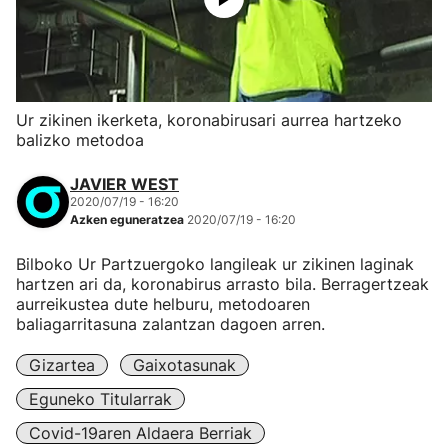
Ur zikinen ikerketa, koronabirusari aurrea hartzeko
balizko metodoa
JAVIER WEST
2020/07/19 - 16:20
Azken eguneratzea
2020/07/19 - 16:20
Bilboko Ur Partzuergoko langileak ur zikinen laginak
hartzen ari da, koronabirus arrasto bila. Berragertzeak
aurreikustea dute helburu, metodoaren
baliagarritasuna zalantzan dagoen arren.
Gizartea
Gaixotasunak
Eguneko Titularrak
Covid-19aren Aldaera Berriak