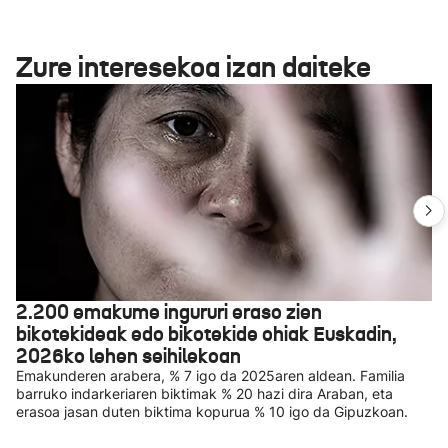
Zure interesekoa izan daiteke
2.200 emakume ingururi eraso zien
bikotekideak edo bikotekide ohiak Euskadin,
2026ko lehen seihilekoan
Emakunderen arabera, % 7 igo da 2025aren aldean. Familia
barruko indarkeriaren biktimak % 20 hazi dira Araban, eta
erasoa jasan duten biktima kopurua % 10 igo da Gipuzkoan.