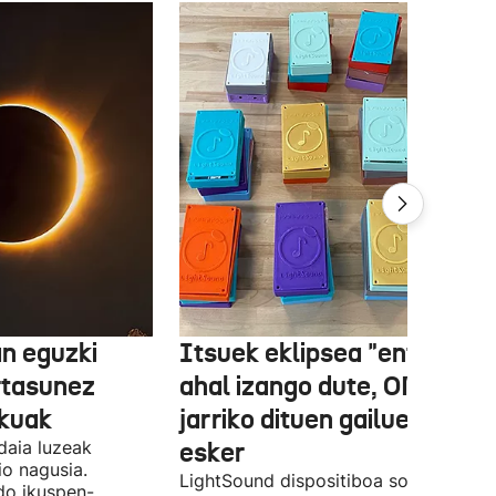
n eguzki
Itsuek eklipsea "entzun"
rtasunez
ahal izango dute, ONCEk
lkuak
jarriko dituen gailue batzue
daia luzeak
esker
o nagusia.
LightSound dispositiboa soinu
edo ikuspen-