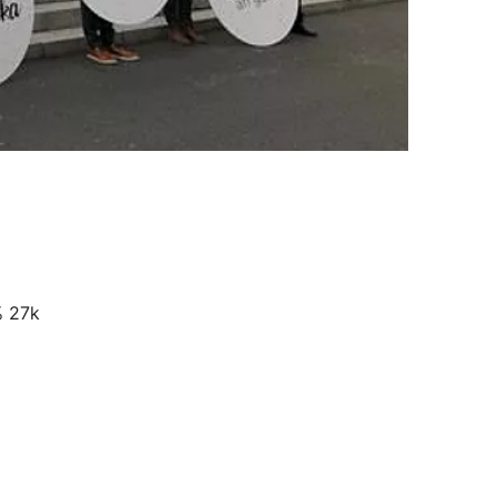
% 27k