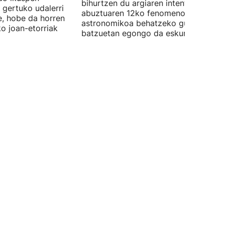
bihurtzen du argiaren intentsitatea, e
 gertuko udalerri
abuztuaren 12ko fenomeno
e, hobe da horren
astronomikoa behatzeko gune
ko joan-etorriak
batzuetan egongo da eskuragarri.