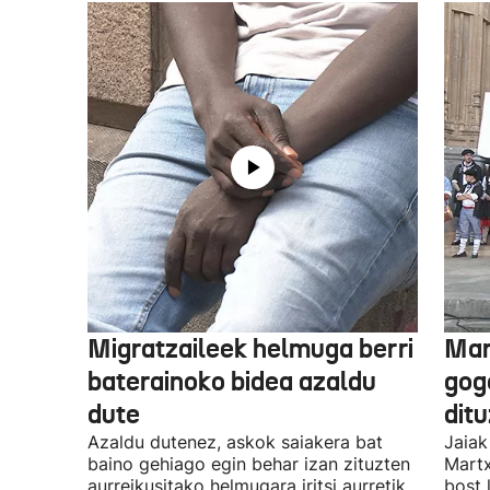
Migratzaileek helmuga berri
Mar
baterainoko bidea azaldu
gogo
dute
dit
Azaldu dutenez, askok saiakera bat
Jaiak
baino gehiago egin behar izan zituzten
Martx
aurreikusitako helmugara iritsi aurretik.
bost 