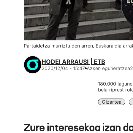
Partaidetza murriztu den arren, Euskaraldia arra
HODEI ARRAUSI | ETB
2020/12/04 - 15:47
Azken eguneratzea
2
180.000 lagunen
belarriprest rol
Gizartea
Zure interesekoa izan d