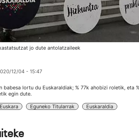
kastatsutzat jo dute antolatzaileek
020/12/04 - 15:47
 babesa lortu du Euskaraldiak; % 77k ahobizi roletik, eta 
etik egin dute.
Euskara
Eguneko Titularrak
Euskaraldia
aiteke