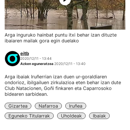
Arga inguruko hainbat puntu itxi behar izan dituzte
ibaiaren mailak gora egin duelako
eitb
2020/12/11 - 13:44
Azken eguneratzea
2020/12/11 - 13:40
Arga ibaiak Iruñerrian izan duen ur-goraldiaren
ondorioz, ibilgailuen zirkulazioa eten behar izan dute
Club Natacionen, Goñi finkaren eta Caparrosoko
bidearen sarbidean.
Gizartea
Nafarroa
Iruñea
Eguneko Titularrak
Uholdeak
Ibaiak