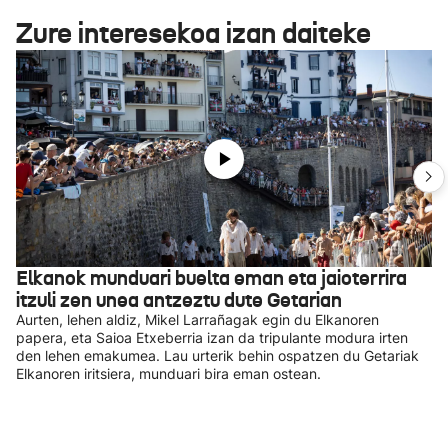
Zure interesekoa izan daiteke
Elkanok munduari buelta eman eta jaioterrira
itzuli zen unea antzeztu dute Getarian
Aurten, lehen aldiz, Mikel Larrañagak egin du Elkanoren
papera, eta Saioa Etxeberria izan da tripulante modura irten
den lehen emakumea. Lau urterik behin ospatzen du Getariak
Elkanoren iritsiera, munduari bira eman ostean.