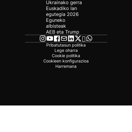
Ukrainako gerra
Euskadiko lan
egutegia 2026
Eguneko
albisteak
AEB eta Trump
Pribatutasun politika
Lege oharra
Cookie politika
Cookieen konfigurazioa
Harremana