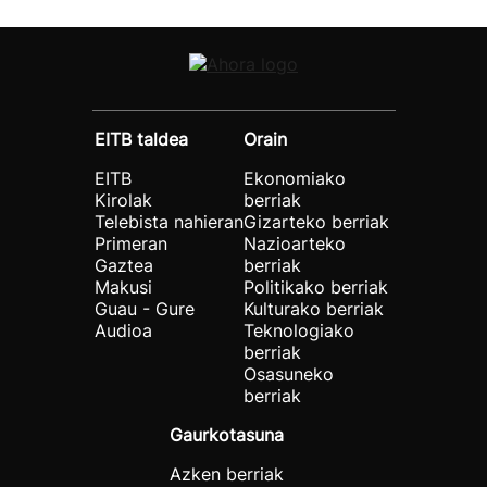
EITB taldea
Orain
EITB
Ekonomiako
Kirolak
berriak
Telebista nahieran
Gizarteko berriak
Primeran
Nazioarteko
Gaztea
berriak
Makusi
Politikako berriak
Guau - Gure
Kulturako berriak
Audioa
Teknologiako
berriak
Osasuneko
berriak
Gaurkotasuna
Azken berriak