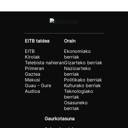
EITB taldea
Orain
EITB
Ekonomiako
Kirolak
berriak
Telebista nahieran
Gizarteko berriak
Primeran
Nazioarteko
Gaztea
berriak
Makusi
Politikako berriak
Guau - Gure
Kulturako berriak
Audioa
Teknologiako
berriak
Osasuneko
berriak
Gaurkotasuna