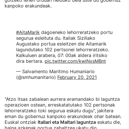
goizeko lehen orduan helduko dela uste du gobernuz
kanpoko erakundeak.
#AitaMarik
dagoeneko lehorreratzeko portu
segurua esleituta du. Italiak Siziliako
Augustako portua esleitzen die Aitamarik
lagundutako 102 pertsonei lehorreratzeko.
Kalkuluen arabera, 07: 00ak aldera iritsiko
dira bertara.
pic.twitter.com/kwjNxsMBnt
— Salvamento Maritimo Humaniario
(@smhumanitario)
February 20, 2021
"Atzo itsas zabalean aurrera eramandako bi laguntza
operazioen ostean, erreskatatutako 102 pertsonak
lehorreratzeko toki segurua eskatu dugu", jakitera
eman du gobernuz kanpoko erakundeak ohar batean.
Euskal ontziak
Italiari eta Maltari laguntza
eskatu die,
baina azkenak portua zabaltzea ukatu dio.