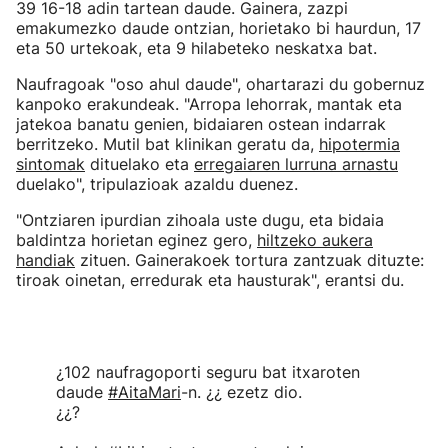
39 16-18 adin tartean daude. Gainera, zazpi
emakumezko daude ontzian, horietako bi haurdun, 17
eta 50 urtekoak, eta 9 hilabeteko neskatxa bat.
Naufragoak "oso ahul daude", ohartarazi du gobernuz
kanpoko erakundeak. "Arropa lehorrak, mantak eta
jatekoa banatu genien, bidaiaren ostean indarrak
berritzeko. Mutil bat klinikan geratu da,
hipotermia
sintomak
dituelako eta
erregaiaren lurruna arnastu
duelako", tripulazioak azaldu duenez.
"Ontziaren ipurdian zihoala uste dugu, eta bidaia
baldintza horietan eginez gero,
hiltzeko aukera
handiak
zituen. Gainerakoek tortura zantzuak dituzte:
tiroak oinetan, erredurak eta hausturak", erantsi du.
¿102 naufragoporti seguru bat itxaroten
daude
#AitaMari
-n. ¿¿ ezetz dio.
¿¿?