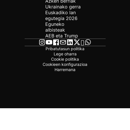
Azken berriak
Ukrainako gerra
Euskadiko lan
egutegia 2026
Eguneko
albisteak
AEB eta Trump
Pribatutasun politika
Lege oharra
Cookie politika
Cookieen konfigurazioa
Harremana