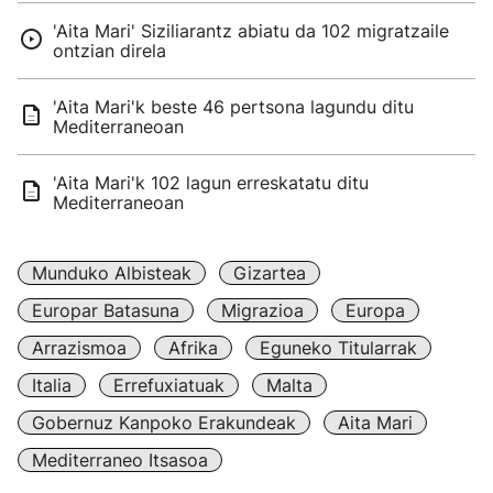
'Aita Mari' Siziliarantz abiatu da 102 migratzaile
ontzian direla
'Aita Mari'k beste 46 pertsona lagundu ditu
Mediterraneoan
'Aita Mari'k 102 lagun erreskatatu ditu
Mediterraneoan
Munduko Albisteak
Gizartea
Europar Batasuna
Migrazioa
Europa
Arrazismoa
Afrika
Eguneko Titularrak
Italia
Errefuxiatuak
Malta
Gobernuz Kanpoko Erakundeak
Aita Mari
Mediterraneo Itsasoa