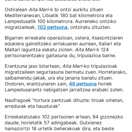
Ostiralean
Aita Mari
-k bi ontzi aurkitu zituen
Mediterraneoan, Libiatik 180 bat kilometrora eta
Lampedusatik 100 kilometrora. Aurreneko ontziko
migratzaileak,
102 pertsona
, ontziratu zituzten.
Bigarren erreskate operazioan, ostera, itsasontziaren
edukiera gainditzeko arriskuaren aurrean, Italiari eta
Maltari laguntza eskatu zioten.
Aita Mari
-k 124
pertsonarentzako gaitasuna du, tripulazioa barne.
Erantzuna jaso bitartean,
Aita Mari
-ko tripulazioak
migratzaileen segurtasuna bermatu zuen. Horretarako,
salbamendu-jakak, ura eta janaria banatu zituen.
Ondoren, erantzunaren zain,
46 pertsona
horiek
Lampedusarantz nabigatzen jarraitzea erabaki zuten.
Naufragoek "tortura zantzuak dituzte: tiroak oinetan,
erredurak eta hausturak"
Erreskatatutako 102 pertsonen artean, 94 gizonezko
daude, horietatik 57 adingabeak. Gutxienez
hamazortzi 16 urtetik beherakoak dira, eta beste