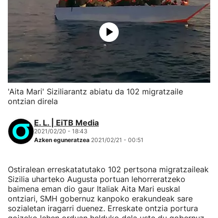
'Aita Mari' Siziliarantz abiatu da 102 migratzaile
ontzian direla
E. L. | EiTB Media
2021/02/20 - 18:43
Azken eguneratzea
2021/02/21 - 00:51
Ostiralean erreskatatutako 102 pertsona migratzaileak
Sizilia uharteko Augusta portuan lehorreratzeko
baimena eman dio gaur Italiak Aita Mari euskal
ontziari, SMH gobernuz kanpoko erakundeak sare
sozialetan iragarri duenez. Erreskate ontzia portura