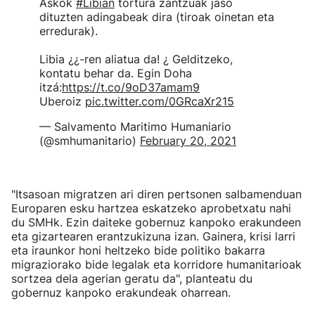
Askok
#Libian
tortura zantzuak jaso
dituzten adingabeak dira (tiroak oinetan eta
erredurak).
Libia ¿¿-ren aliatua da! ¿ Gelditzeko,
kontatu behar da. Egin Doha
itzá:
https://t.co/9oD37amam9
Uberoiz
pic.twitter.com/0GRcaXr215
— Salvamento Maritimo Humaniario
(@smhumanitario)
February 20, 2021
"Itsasoan migratzen ari diren pertsonen salbamenduan
Europaren esku hartzea eskatzeko aprobetxatu nahi
du SMHk. Ezin daiteke gobernuz kanpoko erakundeen
eta gizartearen erantzukizuna izan. Gainera, krisi larri
eta iraunkor honi heltzeko bide politiko bakarra
migraziorako bide legalak eta korridore humanitarioak
sortzea dela agerian geratu da", planteatu du
gobernuz kanpoko erakundeak oharrean.