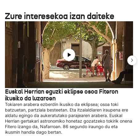
Zure interesekoa izan daiteke
Euskal Herrian eguzki eklipse osoa Fiteron
ikusiko da luzaroen
Tokiaren arabera ezberdin ikusiko da eklipsea; osoa toki
batzuetan, partziala besteetan. Eta itzalaldiaren iraupena ere
aldatu egingo da aukeratutako parajearen arabera. Euskal
Herrian gertakari astronomiko honetaz gozatzeko tokirik onena
Fitero izango da, Nafarroan. 86 segundo iraungo du eta
ikusmin handia dago bertan.