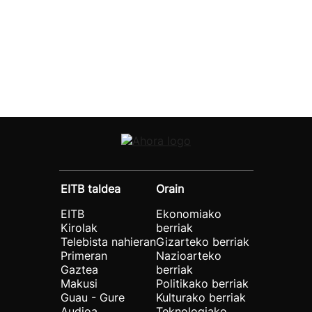
EITB taldea
Orain
EITB
Ekonomiako
Kirolak
berriak
Telebista nahieran
Gizarteko berriak
Primeran
Nazioarteko
Gaztea
berriak
Makusi
Politikako berriak
Guau - Gure
Kulturako berriak
Audioa
Teknologiako