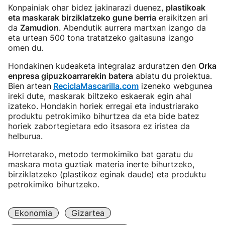
Konpainiak ohar bidez jakinarazi duenez,
plastikoak
eta maskarak birziklatzeko gune berria
eraikitzen ari
da
Zamudion
. Abendutik aurrera martxan izango da
eta urtean 500 tona tratatzeko gaitasuna izango
omen du.
Hondakinen kudeaketa integralaz arduratzen den
Orka
enpresa gipuzkoarrarekin batera
abiatu du proiektua.
Bien artean
ReciclaMascarilla.com
izeneko webgunea
ireki dute, maskarak biltzeko eskaerak egin ahal
izateko. Hondakin horiek erregai eta industriarako
produktu petrokimiko bihurtzea da eta bide batez
horiek zabortegietara edo itsasora ez iristea da
helburua.
Horretarako, metodo termokimiko bat garatu du
maskara mota guztiak materia inerte bihurtzeko,
birziklatzeko (plastikoz eginak daude) eta produktu
petrokimiko bihurtzeko.
Ekonomia
Gizartea