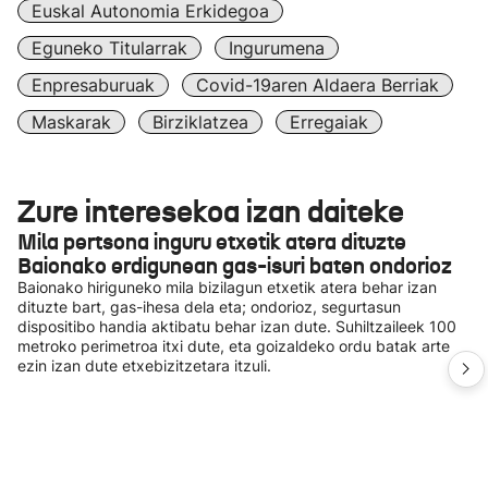
Euskal Autonomia Erkidegoa
Eguneko Titularrak
Ingurumena
Enpresaburuak
Covid-19aren Aldaera Berriak
Maskarak
Birziklatzea
Erregaiak
Zure interesekoa izan daiteke
Mila pertsona inguru etxetik atera dituzte
Baionako erdigunean gas-isuri baten ondorioz
Baionako hiriguneko mila bizilagun etxetik atera behar izan
dituzte bart, gas-ihesa dela eta; ondorioz, segurtasun
dispositibo handia aktibatu behar izan dute. Suhiltzaileek 100
metroko perimetroa itxi dute, eta goizaldeko ordu batak arte
ezin izan dute etxebizitzetara itzuli.