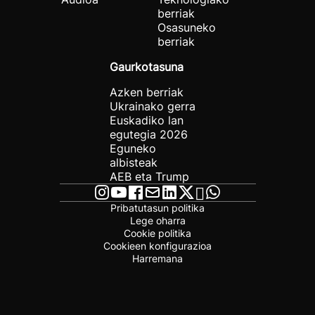
berriak
Osasuneko
berriak
Gaurkotasuna
Azken berriak
Ukrainako gerra
Euskadiko lan
egutegia 2026
Eguneko
albisteak
AEB eta Trump
Pribatutasun politika
Lege oharra
Cookie politika
Cookieen konfigurazioa
Harremana