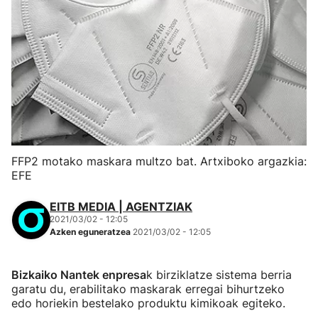
FFP2 motako maskara multzo bat. Artxiboko argazkia:
EFE
EITB MEDIA | AGENTZIAK
2021/03/02 - 12:05
Azken eguneratzea
2021/03/02 - 12:05
Bizkaiko Nantek enpresa
k birziklatze sistema berria
garatu du, erabilitako maskarak erregai bihurtzeko
edo horiekin bestelako produktu kimikoak egiteko.