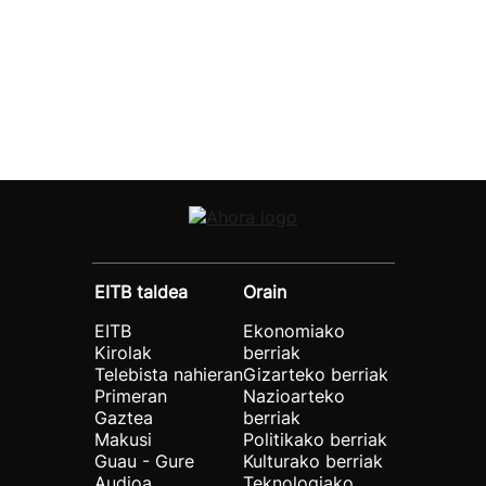
EITB taldea
Orain
EITB
Ekonomiako
Kirolak
berriak
Telebista nahieran
Gizarteko berriak
Primeran
Nazioarteko
Gaztea
berriak
Makusi
Politikako berriak
Guau - Gure
Kulturako berriak
Audioa
Teknologiako