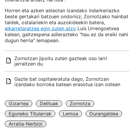
Horren eta azken asteotan izandako indarkeriazko
beste gertakari batzuen ondorioz, Zornotzako hainbat
taldek, ostalariekin eta auzokideekin batera,
elkarretaratzea egin zuten atzo
Luis Urrengoetxea
kalean, gaitzespena adierazteko "hau ez da eraiki nahi
dugun herria" lemapean.
Zornotzan jipoitu zuten gazteak oso larri
jarraitzen du
Gazte bat ospitaleratuta dago, Zornotzan
izandako borroka batean erasotua izan ostean
Gizartea
Delituak
Zornotza
Eguneko Titularrak
Lemoa
Durangaldea
Arratia-Nerbioi