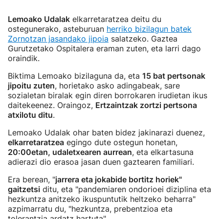
Lemoako Udalak
elkarretaratzea deitu du
ostegunerako, asteburuan
herriko bizilagun batek
Zornotzan jasandako jipoia
salatzeko. Gaztea
Gurutzetako Ospitalera eraman zuten, eta larri dago
oraindik.
Biktima Lemoako bizilaguna da, eta
15 bat pertsonak
jipoitu zuten
, horietako asko adingabeak, sare
sozialetan biralak egin diren borrokaren irudietan ikus
daitekeenez. Oraingoz,
Ertzaintzak zortzi pertsona
atxilotu ditu
.
Lemoako Udalak ohar baten bidez jakinarazi duenez,
elkarretaratzea
egingo dute ostegun honetan,
20:00etan, udaletxearen aurrean
, eta elkartasuna
adierazi dio erasoa jasan duen gaztearen familiari.
Era berean, "
jarrera eta jokabide bortitz horiek"
gaitzetsi
ditu, eta "pandemiaren ondorioei diziplina eta
hezkuntza anitzeko ikuspuntutik heltzeko beharra"
azpimarratu du, "hezkuntza, prebentzioa eta
tolerantzia ardatz hartuta".