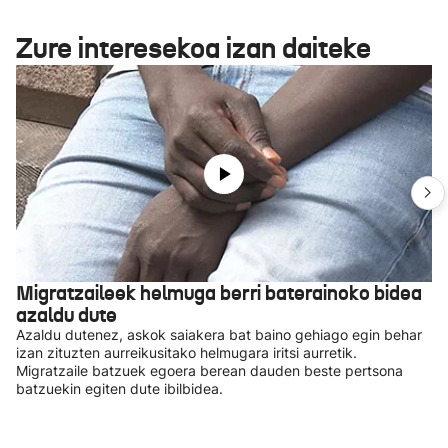
Zure interesekoa izan daiteke
Migratzaileek helmuga berri baterainoko bidea
azaldu dute
Azaldu dutenez, askok saiakera bat baino gehiago egin behar
izan zituzten aurreikusitako helmugara iritsi aurretik.
Migratzaile batzuek egoera berean dauden beste pertsona
batzuekin egiten dute ibilbidea.