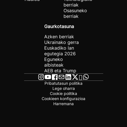
berriak
Osasuneko
berriak
Gaurkotasuna
Azken berriak
Ukrainako gerra
Euskadiko lan
egutegia 2026
Eguneko
albisteak
AEB eta Trump
Pribatutasun politika
Lege oharra
Cookie politika
Cookieen konfigurazioa
Harremana