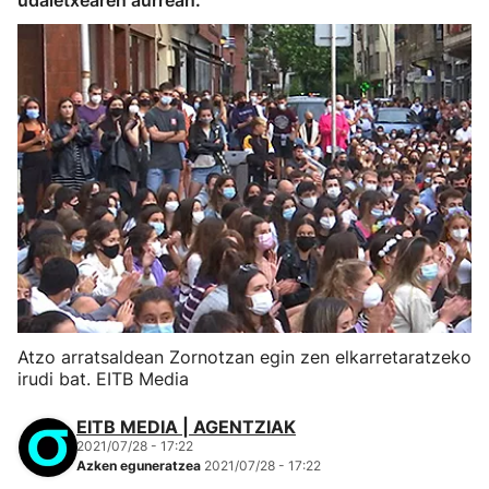
udaletxearen aurrean.
Atzo arratsaldean Zornotzan egin zen elkarretaratzeko
irudi bat. EITB Media
EITB MEDIA | AGENTZIAK
2021/07/28 - 17:22
Azken eguneratzea
2021/07/28 - 17:22