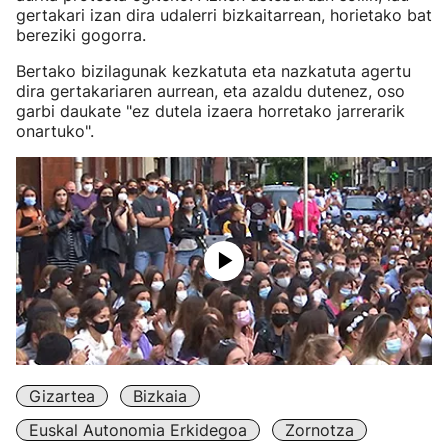
gertakari izan dira udalerri bizkaitarrean, horietako bat
bereziki gogorra.
Bertako bizilagunak kezkatuta eta nazkatuta agertu
dira gertakariaren aurrean, eta azaldu dutenez, oso
garbi daukate "ez dutela izaera horretako jarrerarik
onartuko".
Gizartea
Bizkaia
Euskal Autonomia Erkidegoa
Zornotza