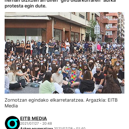
herrian bizitzen ari diren "giro oldarkorraren" aurka
protesta egin dute.
Zornotzan egindako elkarretaratzea. Argazkia: EITB
Media
EITB MEDIA
2021/07/27 - 20:48
Azken eguneratzea
2021/07/28 - 01:40