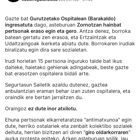
Gazte bat
Gurutzetako Ospitalean (Barakaldo)
ingresatuta
dago, asteburuan
Zornotzan hainbat
pertsonak eraso egin eta gero
. Antza denez, borroka
batean gertatu zen erasoa, eta Ertzaintzak eta
Udaltzaingoak ikerketa abiatu dute. Borrokaren irudiak
biralizatu egin dira sare sozialetan.
Irudi horietan 15 pertsona inguruko talde bat ikus
daiteke, haietako gehienak adingabeak, beste gazte
bat erasotzen ospitalera bidali arte.
Segurtasun Sailetik azaldu dutenez, gaztea
anbulantzian eraman behar izan zuten ospitalera, eta
oraindik ere bertan jarraitzen du.
Oraingoz
ez dute inor atxilotu.
Ehuna pertsonak elkarretaratzea "antimatxunoa" egin
dute, herriko ostalariek eta zenbait kolektibo sozialek
deituta, herrian bizitzen ari diren "
giro oldarkorraren
"
aurka protesta egiteko. Azken asteburuan soilik, lau