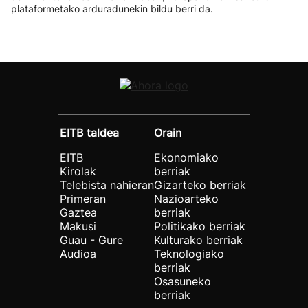
plataformetako arduradunekin bildu berri da.
EITB taldea
Orain
EITB
Ekonomiako
Kirolak
berriak
Telebista nahieran
Gizarteko berriak
Primeran
Nazioarteko
Gaztea
berriak
Makusi
Politikako berriak
Guau - Gure
Kulturako berriak
Audioa
Teknologiako
berriak
Osasuneko
berriak