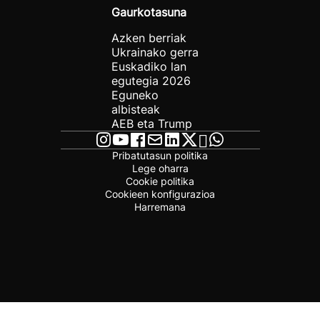
Gaurkotasuna
Azken berriak
Ukrainako gerra
Euskadiko lan
egutegia 2026
Eguneko
albisteak
AEB eta Trump
Pribatutasun politika
Lege oharra
Cookie politika
Cookieen konfigurazioa
Harremana