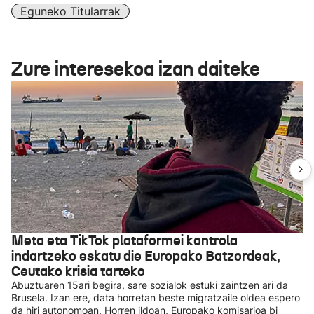
Eguneko Titularrak
Zure interesekoa izan daiteke
Meta eta TikTok plataformei kontrola
indartzeko eskatu die Europako Batzordeak,
Ceutako krisia tarteko
Abuztuaren 15ari begira, sare sozialok estuki zaintzen ari da
Brusela. Izan ere, data horretan beste migratzaile oldea espero
da hiri autonomoan. Horren ildoan, Europako komisarioa bi