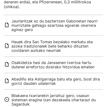
denaren erdia), eta Pfizerrenean, 0,3 mililitrokoa
(ohikoa).
Jaurlaritzak ez du baztertzen Gabonetan neurri
murriztaile gehiago ezartzea egoerak okerrera
eginez gero
Hauek dira San Tomas bezalako merkatu eta
azoka tradizionalek bete beharko dituzten
covidaren aurkako neurriak
Osakidetza hasi da Janssenen txertoa hartu
dutenei errefortzu dosirako hitzordua ematen
Abadiño eta Astigarraga batu eta gero, bost dira
gorriz dauden udalerriak
Bilakaera txarrarekin jarraituz gero, osasun
sisteman eragina izan dezakeela ohartarazi du
Sagarduik