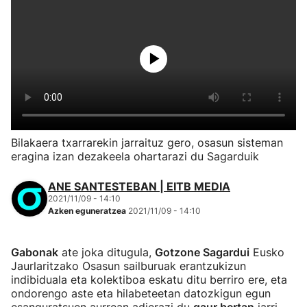
Bilakaera txarrarekin jarraituz gero, osasun sisteman
eragina izan dezakeela ohartarazi du Sagarduik
ANE SANTESTEBAN | EITB MEDIA
2021/11/09 - 14:10
Azken eguneratzea
2021/11/09 - 14:10
Gabonak
ate joka ditugula,
Gotzone Sagardui
Eusko
Jaurlaritzako Osasun sailburuak erantzukizun
indibiduala eta kolektiboa eskatu ditu berriro ere, eta
ondorengo aste eta hilabeteetan datozkigun egun