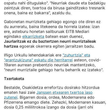
ospatu nahi ditugulako". "Neurriak daude eta badakigu
zeintzuk diren, txertoa da birusa gainditzeko tresnarik
onena, baina ez bakarra", azaldu du.
Gabonetan murrizketa gehiago egongo ote diren ez
du aurreratu, baina litekeena da horrela izatea: izan
ere, asteburu honetan sailburuak EITB Mediari
egindako
elkarrizketa
batean esan duenez,
Jaurlaritzak ez du baztertzen neurri murriztaileak
hartzea
egoerak okerrera egiten jarraitzen badu.
Iñigo Urkullu lehendakariak ere
"zuhurtzia" eta
"erantzukizuna" eskatu die herritarrei
asteon, covid-
19aren aurrean prebentzio neurriak mantentzeko,
"neurri murriztaile gehiago hartu beharrik ez izateko".
Txertaketa
Bestalde, Osakidetza errefortzu dosirako hitzordua
ematen hasi zaie
Janssen etxearen txertoa jaso
zutenei
. Bigarren dosia, ordea, Modernarena edo
Pfizerrena emango diete. Zehazki, Modernaren kasuan,
dosia 0,25 mililitrokoa izango da dosia (jarri ohi