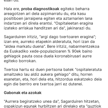
esan du.
Hala ere,
proba diagnostikoak
egiteko beharra
areagotzen ari dela azpimarratu du, eta kasu
positiboen jarraipena egiten eta aztarnarien lana
indartzen ari direla erantsi. "Ospitaleetan eragina
izateko arriskua handitzen ari da", jakinarazi du.
Sagarduiren iritziz, "argi dago txertoaren eragina";
izan ere, aurreko etapekin alderatuta, hori izan da
"aldea markatu duena". Bere iritziz, nabarmentzekoa
da Euskadiko xede-populazioaren % 90ek baino
gehiagok pauta osoa duela koronabirusari aurre
egiteko borrokan.
Txertoa hartu ez duen pertsona batek "ospitaleratuta
amaitzeko lau aldiz aukera gehiago" ditu, horren
esanetan, eta, hori dela eta, hitzordua eskatzeko deia
egin die berriro ere txertoa jarri ez dutenei.
Gabonak eta azokak
"Aurrera begiratzeko unea da", Sagarduiren hitzetan,
ospakizun egunak hurbiltzen ari direlako eta "guztiok