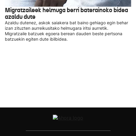
Migratzaileek helmuga berri baterainoko bidea
azaldu dute
Azaldu dutenez, askok saiakera bat baino gehiago egin behar
izan zituzten aurreikusitako helmugara iritsi aurretik.
Migratzaile batzuek egoera berean dauden beste pertsona
batzuekin egiten dute ibilbidea.