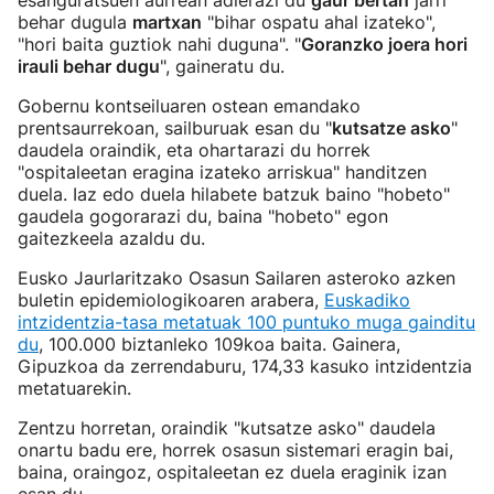
esanguratsuen aurrean adierazi du
gaur bertan
jarri
behar dugula
martxan
"bihar ospatu ahal izateko",
"hori baita guztiok nahi duguna". "
Goranzko joera hori
irauli behar dugu
", gaineratu du.
Gobernu kontseiluaren ostean emandako
prentsaurrekoan, sailburuak esan du "
kutsatze asko
"
daudela oraindik, eta ohartarazi du horrek
"ospitaleetan eragina izateko arriskua" handitzen
duela. Iaz edo duela hilabete batzuk baino "hobeto"
gaudela gogorarazi du, baina "hobeto" egon
gaitezkeela azaldu du.
Eusko Jaurlaritzako Osasun Sailaren asteroko azken
buletin epidemiologikoaren arabera,
Euskadiko
intzidentzia-tasa metatuak 100 puntuko muga gainditu
du
, 100.000 biztanleko 109koa baita. Gainera,
Gipuzkoa da zerrendaburu, 174,33 kasuko intzidentzia
metatuarekin.
Zentzu horretan, oraindik "kutsatze asko" daudela
onartu badu ere, horrek osasun sistemari eragin bai,
baina, oraingoz, ospitaleetan ez duela eraginik izan