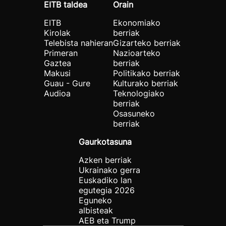
EITB taldea
Orain
EITB
Ekonomiako
Kirolak
berriak
Telebista nahieran
Gizarteko berriak
Primeran
Nazioarteko
Gaztea
berriak
Makusi
Politikako berriak
Guau - Gure
Kulturako berriak
Audioa
Teknologiako
berriak
Osasuneko
berriak
Gaurkotasuna
Azken berriak
Ukrainako gerra
Euskadiko lan
egutegia 2026
Eguneko
albisteak
AEB eta Trump