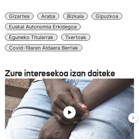
Gizartea
Araba
Bizkaia
Gipuzkoa
Euskal Autonomia Erkidegoa
Eguneko Titularrak
Txertoak
Covid-19aren Aldaera Berriak
Zure interesekoa izan daiteke