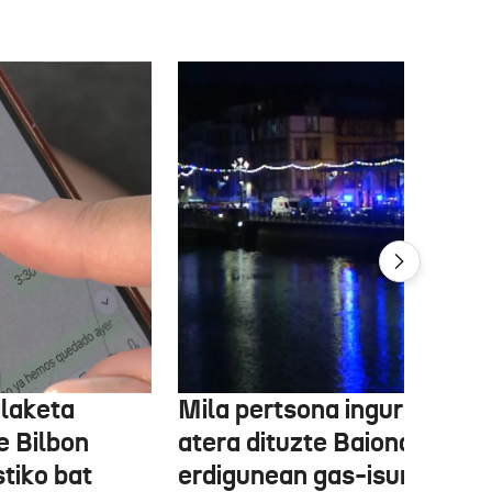
alaketa
Mila pertsona inguru etxeti
e Bilbon
atera dituzte Baionako
stiko bat
erdigunean gas-isuri baten