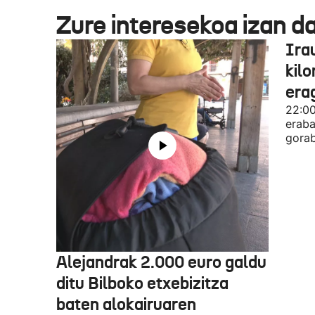
Zure interesekoa izan d
Ira
kil
era
22:00
eraba
gorab
Alejandrak 2.000 euro galdu
ditu Bilboko etxebizitza
baten alokairuaren