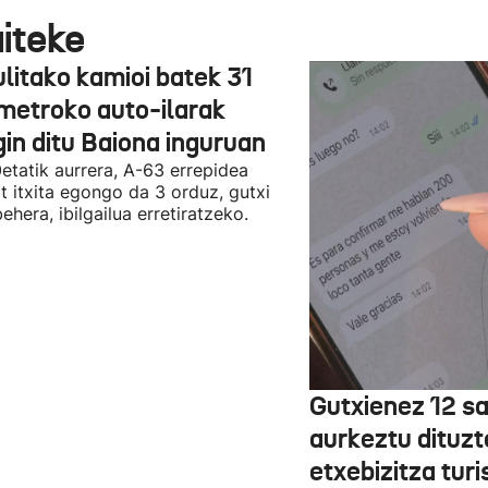
aiteke
ulitako kamioi batek 31
ometroko auto-ilarak
gin ditu Baiona inguruan
etatik aurrera, A-63 errepidea
t itxita egongo da 3 orduz, gutxi
ehera, ibilgailua erretiratzeko.
Gutxienez 12 s
aurkeztu dituzt
etxebizitza turi