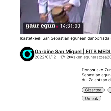
Ikastetxeek San Sebastian egunean danborrada e
Garbiñe San Miguel | EITB MED
2022/01/12 - 17:12
Azken eguneratzea
20
Donostiako Zurr
Sebastian egune
du. Zalantzan 
Gizartea
Umeak