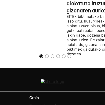
alokatuta iruzu
gizonaren aurk
EITBk biktimetako bir
jaso ditu. Iruzurgilea
alokatu zuen pisua, h
gutxi batzuetan, ben
jakin gabe, dozena ba
alokatu zien. Ertzain
abiatu du, gizona har
biktimek galdutako d
dezaten.
Orain