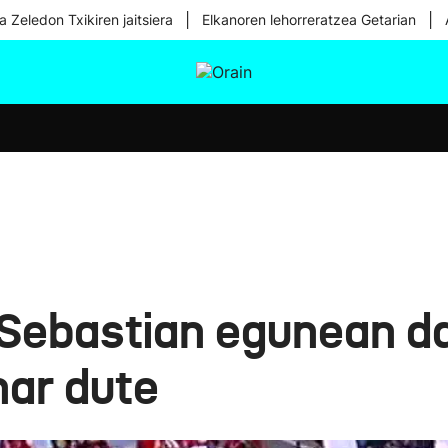
|
|
a Zeledon Txikiren jaitsiera
Elkanoren lehorreratzea Getarian
tura
Ikusmiran
Egural
Osasuna
Teknologia
Sebastian egunean d
har dute