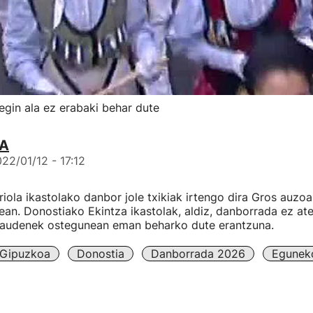
gin ala ez erabaki behar dute
IA
22/01/12 - 17:12
iola ikastolako danbor jole txikiak irtengo dira Gros auzo
an. Donostiako Ekintza ikastolak, aldiz, danborrada ez at
daudenek ostegunean eman beharko dute erantzuna.
Gipuzkoa
Donostia
Danborrada 2026
Eguneko