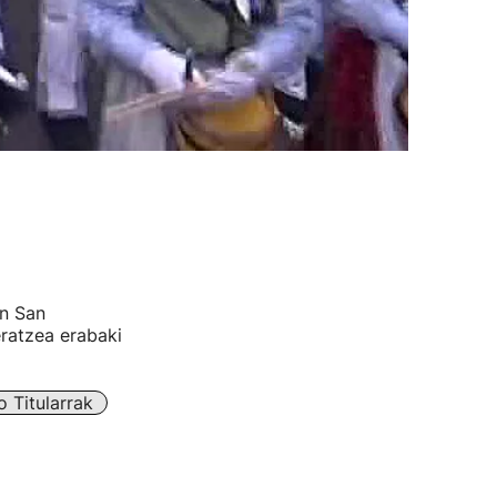
an San
eratzea erabaki
 Titularrak