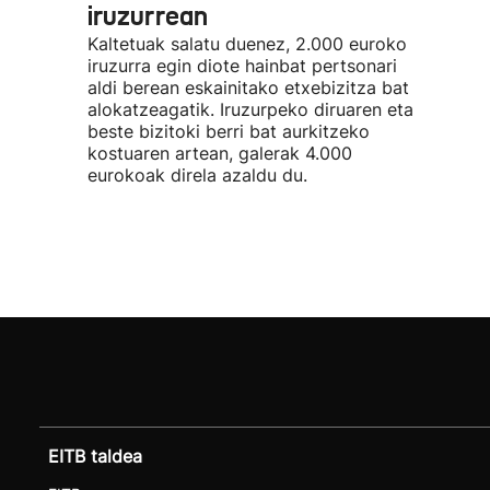
iruzurrean
Kaltetuak salatu duenez, 2.000 euroko
iruzurra egin diote hainbat pertsonari
aldi berean eskainitako etxebizitza bat
alokatzeagatik. Iruzurpeko diruaren eta
beste bizitoki berri bat aurkitzeko
kostuaren artean, galerak 4.000
eurokoak direla azaldu du.
EITB taldea