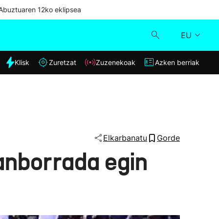
Abuztuaren 12ko eklipsea
EU
dia
Klisk
Zuretzat
Zuzenekoak
Azken berriak
Klisk
Zuzenekoak
Zuretzat
Elkarbanatu
Gorde
anborrada egin
Azken berriak