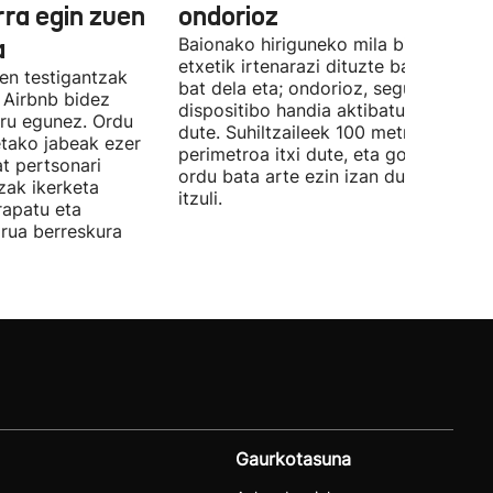
rra egin zuen
ondorioz
a
Baionako hiriguneko mila bizilagun
etxetik irtenarazi dituzte bart, gas-ih
en testigantzak
bat dela eta; ondorioz, segurtasun
k Airbnb bidez
dispositibo handia aktibatu behar iza
iru egunez. Ordu
dute. Suhiltzaileek 100 metroko
etako jabeak ezer
perimetroa itxi dute, eta goizaldeko
t pertsonari
ordu bata arte ezin izan dute etxera
tzak ikerketa
itzuli.
rapatu eta
irua berreskura
Gaurkotasuna