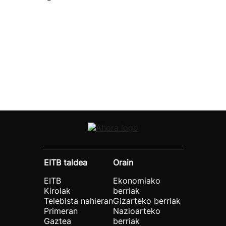
EITB taldea
Orain
EITB
Ekonomiako
Kirolak
berriak
Telebista nahieran
Gizarteko berriak
Primeran
Nazioarteko
Gaztea
berriak