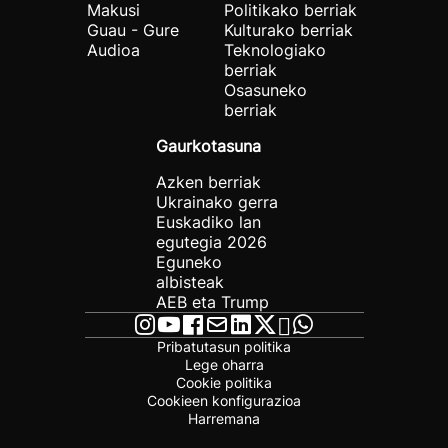
Makusi
Politikako berriak
Guau - Gure
Kulturako berriak
Audioa
Teknologiako
berriak
Osasuneko
berriak
Gaurkotasuna
Azken berriak
Ukrainako gerra
Euskadiko lan
egutegia 2026
Eguneko
albisteak
AEB eta Trump
Pribatutasun politika
Lege oharra
Cookie politika
Cookieen konfigurazioa
Harremana