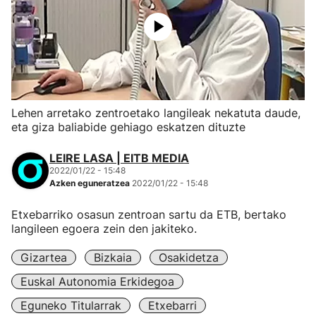
Lehen arretako zentroetako langileak nekatuta daude,
eta giza baliabide gehiago eskatzen dituzte
LEIRE LASA | EITB MEDIA
2022/01/22 - 15:48
Azken eguneratzea
2022/01/22 - 15:48
Etxebarriko osasun zentroan sartu da ETB, bertako
langileen egoera zein den jakiteko.
Gizartea
Bizkaia
Osakidetza
Euskal Autonomia Erkidegoa
Eguneko Titularrak
Etxebarri