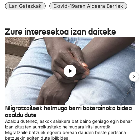
Lan Gatazkak
Covid-19aren Aldaera Berriak
Zure interesekoa izan daiteke
Migratzaileek helmuga berri baterainoko bidea
azaldu dute
Azaldu dutenez, askok saiakera bat baino gehiago egin behar
izan zituzten aurreikusitako helmugara iritsi aurretik.
Migratzaile batzuek egoera berean dauden beste pertsona
batzuekin egiten dute ibilbidea.