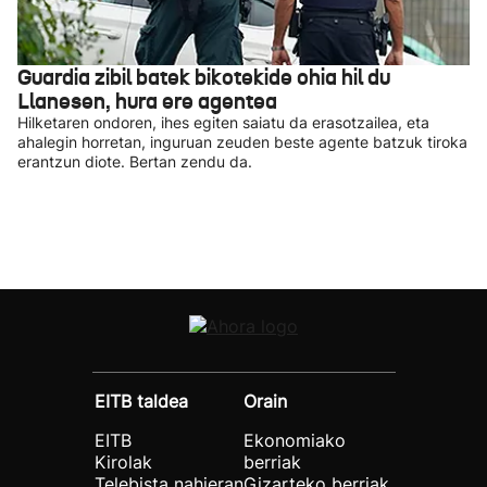
Guardia zibil batek bikotekide ohia hil du
Llanesen, hura ere agentea
Hilketaren ondoren, ihes egiten saiatu da erasotzailea, eta
ahalegin horretan, inguruan zeuden beste agente batzuk tiroka
erantzun diote. Bertan zendu da.
EITB taldea
Orain
EITB
Ekonomiako
Kirolak
berriak
Telebista nahieran
Gizarteko berriak