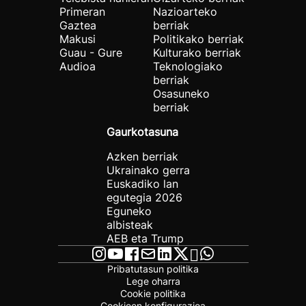
Primeran
Nazioarteko
Gaztea
berriak
Makusi
Politikako berriak
Guau - Gure
Kulturako berriak
Audioa
Teknologiako
berriak
Osasuneko
berriak
Gaurkotasuna
Azken berriak
Ukrainako gerra
Euskadiko lan
egutegia 2026
Eguneko
albisteak
AEB eta Trump
Pribatutasun politika
Lege oharra
Cookie politika
Cookieen konfigurazioa