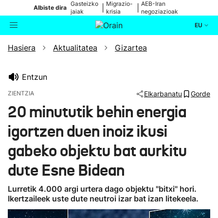
Gasteizko
Migrazio-
AEB-Iran
|
|
Albiste dira
jaiak
krisia
negoziazioak
EU
Hasiera
Aktualitatea
Gizartea
Aktualitatea
Bilatzailea
Politika
Entzun
ZIENTZIA
Elkarbanatu
Gorde
Kultura
20 minututik behin energia
igortzen duen inoiz ikusi
Ikusmiran
gabeko objektu bat aurkitu
Eguraldia
dute Esne Bidean
Lurretik 4.000 argi urtera dago objektu "bitxi" hori.
Ikertzaileek uste dute neutroi izar bat izan litekeela.