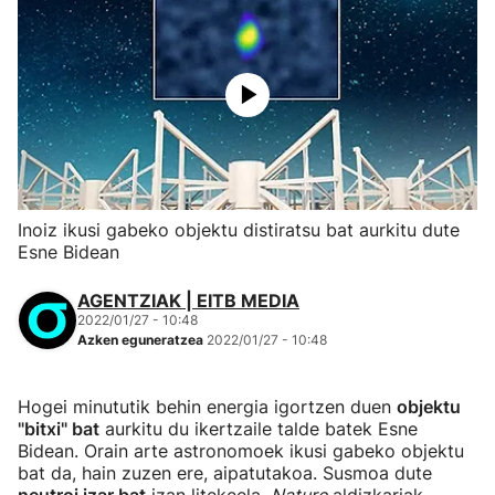
Inoiz ikusi gabeko objektu distiratsu bat aurkitu dute
Esne Bidean
AGENTZIAK | EITB MEDIA
2022/01/27 - 10:48
Azken eguneratzea
2022/01/27 - 10:48
Hogei minututik behin energia igortzen duen
objektu
"bitxi" bat
aurkitu du ikertzaile talde batek Esne
Bidean. Orain arte astronomoek ikusi gabeko objektu
bat da, hain zuzen ere, aipatutakoa. Susmoa dute