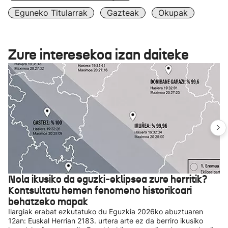
Eguneko Titularrak
Gazteak
Okupak
Zure interesekoa izan daiteke
Nola ikusiko da eguzki-eklipsea zure herritik?
Kontsultatu hemen fenomeno historikoari
behatzeko mapak
Ilargiak erabat ezkutatuko du Eguzkia 2026ko abuztuaren
12an: Euskal Herrian 2183. urtera arte ez da berriro ikusiko