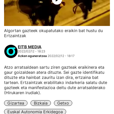
Algortan gazteek okupatutako eraikin bat hustu du
Ertzaintzak
EITB MEDIA
2022/02/12 - 18:23
Azken eguneratzea
2022/02/12 - 18:17
Atzo arratsaldean sartu ziren gazteak eraikinera eta
gaur goizaldean atera dituzte. Sei gazte identifikatu
dituzte eta hainbat zauritu izan dira, ertzaina bat
tartean. Ertzaintzak erabilitako indarkeria salatu dute
gazteek eta manifestazioa deitu dute arratsalderako
(Hirukaren irudiak).
Gizartea
Bizkaia
Getxo
Euskal Autonomia Erkidegoa