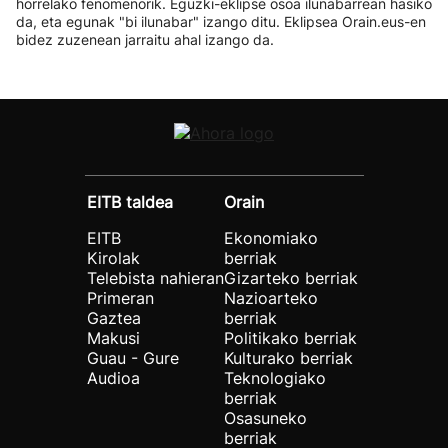
horrelako fenomenorik. Eguzki-eklipse osoa ilunabarrean hasiko
da, eta egunak "bi ilunabar" izango ditu. Eklipsea Orain.eus-en
bidez zuzenean jarraitu ahal izango da.
EITB taldea
Orain
EITB
Ekonomiako
Kirolak
berriak
Telebista nahieran
Gizarteko berriak
Primeran
Nazioarteko
Gaztea
berriak
Makusi
Politikako berriak
Guau - Gure
Kulturako berriak
Audioa
Teknologiako
berriak
Osasuneko
berriak