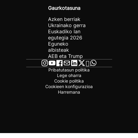
Gaurkotasuna
Azken berriak
Ukrainako gerra
Euskadiko lan
egutegia 2026
Eguneko
albisteak
AEB eta Trump
Pribatutasun politika
Lege oharra
Cookie politika
Cookieen konfigurazioa
Harremana