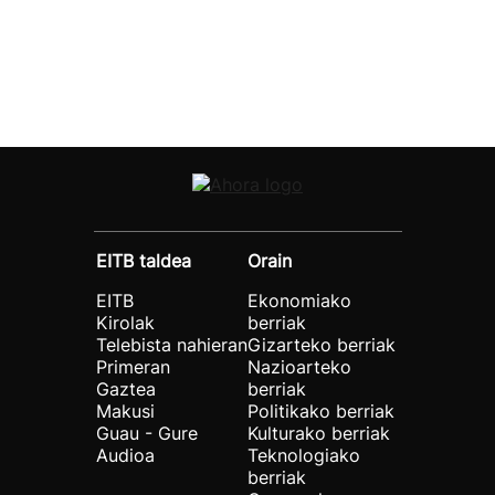
EITB taldea
Orain
EITB
Ekonomiako
Kirolak
berriak
Telebista nahieran
Gizarteko berriak
Primeran
Nazioarteko
Gaztea
berriak
Makusi
Politikako berriak
Guau - Gure
Kulturako berriak
Audioa
Teknologiako
berriak