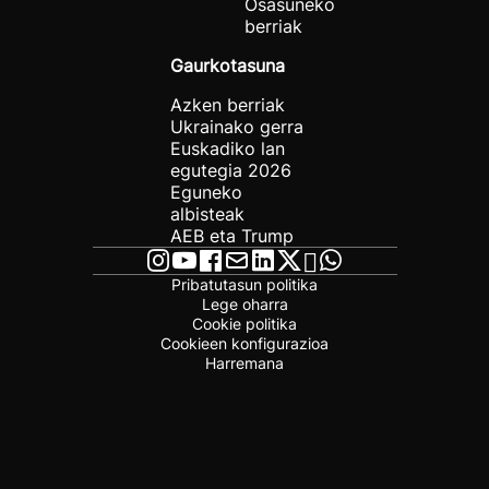
Osasuneko
berriak
Gaurkotasuna
Azken berriak
Ukrainako gerra
Euskadiko lan
egutegia 2026
Eguneko
albisteak
AEB eta Trump
Pribatutasun politika
Lege oharra
Cookie politika
Cookieen konfigurazioa
Harremana