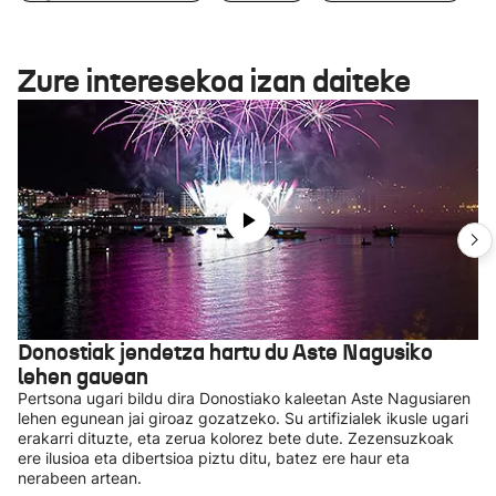
Zure interesekoa izan daiteke
Donostiak jendetza hartu du Aste Nagusiko
lehen gauean
Pertsona ugari bildu dira Donostiako kaleetan Aste Nagusiaren
lehen egunean jai giroaz gozatzeko. Su artifizialek ikusle ugari
erakarri dituzte, eta zerua kolorez bete dute. Zezensuzkoak
ere ilusioa eta dibertsioa piztu ditu, batez ere haur eta
nerabeen artean.