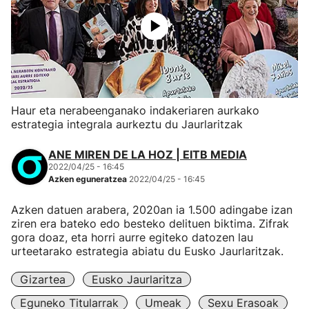
Haur eta nerabeenganako indakeriaren aurkako
estrategia integrala aurkeztu du Jaurlaritzak
ANE MIREN DE LA HOZ | EITB MEDIA
2022/04/25 - 16:45
Azken eguneratzea
2022/04/25 - 16:45
Azken datuen arabera, 2020an ia 1.500 adingabe izan
ziren era bateko edo besteko delituen biktima. Zifrak
gora doaz, eta horri aurre egiteko datozen lau
urteetarako estrategia abiatu du Eusko Jaurlaritzak.
Gizartea
Eusko Jaurlaritza
Eguneko Titularrak
Umeak
Sexu Erasoak