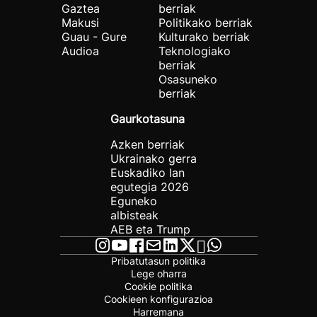
Gaztea
berriak
Makusi
Politikako berriak
Guau - Gure
Kulturako berriak
Audioa
Teknologiako
berriak
Osasuneko
berriak
Gaurkotasuna
Azken berriak
Ukrainako gerra
Euskadiko lan
egutegia 2026
Eguneko
albisteak
AEB eta Trump
Pribatutasun politika
Lege oharra
Cookie politika
Cookieen konfigurazioa
Harremana