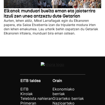
Elkanok munduari buelta eman eta jaioterrira
itzuli zen unea antzeztu dute Getarian
Aurten, lehen aldiz, Mikel Larrañagak egin du Elkanoren
papera, eta Saioa Etxeberria izan da tripulante modura irten
den lehen emakumea. Lau urterik behin ospatzen du Getariak
Elkanoren iritsiera, munduari bira eman ostean.
EITB taldea
Orain
EITB
Ekonomiako
Kirolak
berriak
Telebista nahieran
Gizarteko berriak
Primeran
Nazioarteko