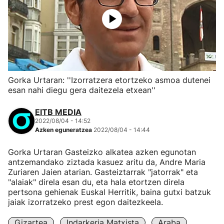
Gorka Urtaran: ''Izorratzera etortzeko asmoa dutenei
esan nahi diegu gera daitezela etxean''
EITB MEDIA
2022/08/04 - 14:52
Azken eguneratzea
2022/08/04 - 14:44
Gorka Urtaran Gasteizko alkatea azken egunotan
antzemandako ziztada kasuez aritu da, Andre Maria
Zuriaren Jaien atarian. Gasteiztarrak "jatorrak" eta
"alaiak" direla esan du, eta hala etortzen direla
pertsona gehienak Euskal Herritik, baina gutxi batzuk
jaiak izorratzeko prest egon daitezkeela.
Gizartea
Indarkeria Matxista
Araba