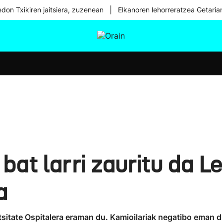
|
don Txikiren jaitsiera, zuzenean
Elkanoren lehorreratzea Getaria
tura
Ikusmiran
Egural
Osasuna
Teknologia
bat larri zauritu da L
a
sitate Ospitalera eraman du. Kamioilariak negatibo eman 