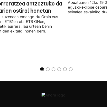
orreratzea antzeztuko da
Abuztuaren 12ko 19:00
eguzki-eklipse osoar
arian ostiral honetan
seinalea eskainiko du
 zuzenean emango du Orain.eus
an, ETB1en eta ETB ONen,
etik aurrera, lau urtean behin
n den ekitaldi honen berri.