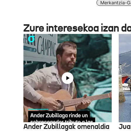
Merkantzia-G
Zure interesekoa izan d
Ander Zubillagak omenaldia
Jua