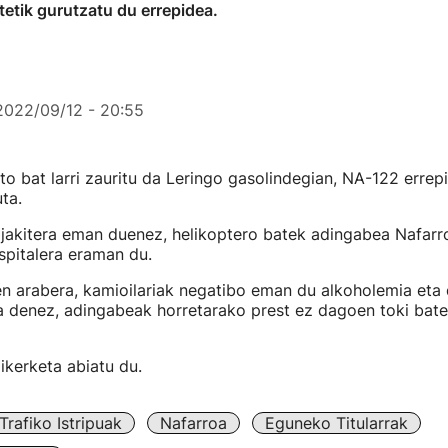
etik gurutzatu du errepidea.
2022/09/12 - 20:55
to bat larri zauritu da Leringo gasolindegian, NA-122 errep
ta.
 jakitera eman duenez, helikoptero batek adingabea Nafar
spitalera eraman du.
en arabera, kamioilariak negatibo eman du alkoholemia eta
 denez, adingabeak horretarako prest ez dagoen toki bate
 ikerketa abiatu du.
Trafiko Istripuak
Nafarroa
Eguneko Titularrak