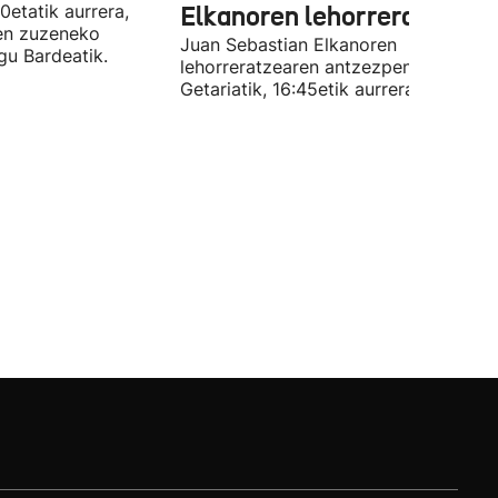
etatik aurrera,
Elkanoren lehorreratzea
en zuzeneko
Juan Sebastian Elkanoren
gu Bardeatik.
lehorreratzearen antzezpena zuzene
Getariatik, 16:45etik aurrera.