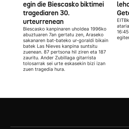
egin die Biescasko biktimei
leh
tragediaren 30.
Get
urteurrenean
EITBk
atari
Biescasko kanpinaren uholdea 1996ko
16:45
abuztuaren 7an gertatu zen, Araseko
egite
sakanaren bat-bateko ur-goraldi bikain
batek Las Nieves kanpina suntsitu
zuenean. 87 pertsona hil ziren eta 187
zauritu. Ander Zubillaga gitarrista
tolosarrak sei urte eskasekin bizi izan
zuen tragedia hura.