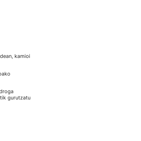
idean, kamioi
roako
 droga
tik gurutzatu