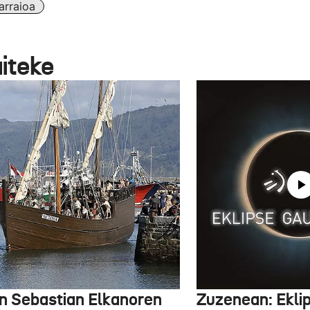
arraioa
aiteke
n Sebastian Elkanoren
Zuzenean: Ekli