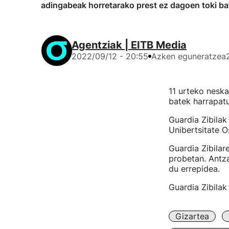
adingabeak horretarako prest ez dagoen toki bat
Agentziak | EITB Media
2022/09/12 - 20:55
Azken eguneratzea
11 urteko neska
batek harrapatu
Guardia Zibilak
Unibertsitate O
Guardia Zibilar
probetan. Antza
du errepidea.
Guardia Zibilak
Gizartea