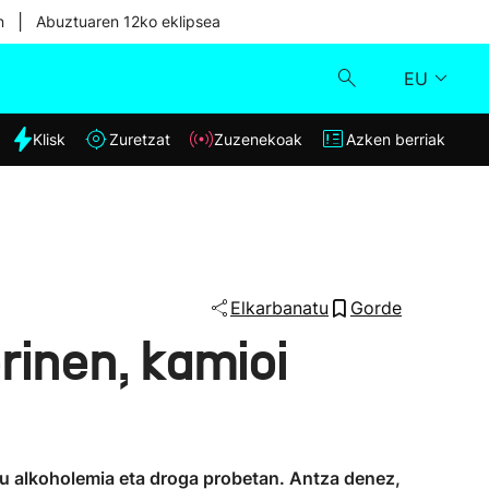
|
n
Abuztuaren 12ko eklipsea
EU
dia
Klisk
Zuretzat
Zuzenekoak
Azken berriak
Klisk
Zuzenekoak
Zuretzat
Elkarbanatu
Gorde
erinen, kamioi
Azken berriak
du alkoholemia eta droga probetan. Antza denez,