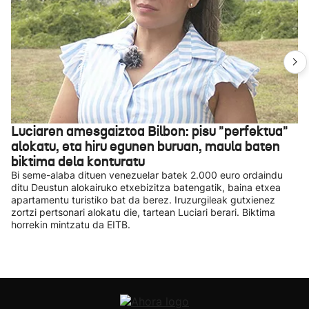
Luciaren amesgaiztoa Bilbon: pisu "perfektua"
alokatu, eta hiru egunen buruan, maula baten
biktima dela konturatu
Bi seme-alaba dituen venezuelar batek 2.000 euro ordaindu
ditu Deustun alokairuko etxebizitza batengatik, baina etxea
apartamentu turistiko bat da berez. Iruzurgileak gutxienez
zortzi pertsonari alokatu die, tartean Luciari berari. Biktima
horrekin mintzatu da EITB.