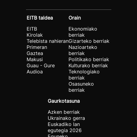
EITB taldea
Orain
EITB
Ekonomiako
Kirolak
berriak
Telebista nahieran
Gizarteko berriak
Primeran
Nazioarteko
Gaztea
berriak
Makusi
Politikako berriak
Guau - Gure
Kulturako berriak
Audioa
Teknologiako
berriak
Osasuneko
berriak
Gaurkotasuna
Azken berriak
Ukrainako gerra
Euskadiko lan
egutegia 2026
Eguneko