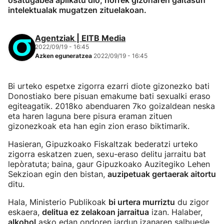
osatugabea aplikatu dio, horrek gizonaren gaitasun
intelektualak mugatzen zituelakoan.
Agentziak | EITB Media
2022/09/19 - 16:45
Azken eguneratzea
2022/09/19 - 16:45
Bi urteko espetxe zigorra ezarri diote gizonezko bati
Donostiako bere pisuan emakume bati sexualki eraso
egiteagatik. 2018ko abenduaren 7ko goizaldean neska
eta haren laguna bere pisura eraman zituen
gizonezkoak eta han egin zion eraso biktimarik.
Hasieran, Gipuzkoako Fiskaltzak bederatzi urteko
zigorra eskatzen zuen, sexu-eraso delitu jarraitu bat
lepòratuta; baina, gaur Gipuzkoako Auzitegiko Lehen
Sekzioan egin den bistan,
auzipetuak gertaerak aitortu
ditu.
Hala, Ministerio Publikoak
bi urtera murriztu
du zigor
eskaera,
delitua ez zelakoan jarraitua
izan. Halaber,
alkohol
asko edan ondoren jardun izanaren salbuesle