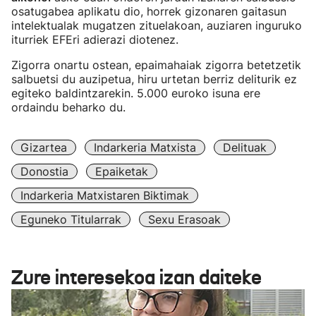
osatugabea aplikatu dio, horrek gizonaren gaitasun
intelektualak mugatzen zituelakoan, auziaren inguruko
iturriek EFEri adierazi diotenez.
Zigorra onartu ostean, epaimahaiak zigorra betetzetik
salbuetsi du auzipetua, hiru urtetan berriz deliturik ez
egiteko baldintzarekin. 5.000 euroko isuna ere
ordaindu beharko du.
Gizartea
Indarkeria Matxista
Delituak
Donostia
Epaiketak
Indarkeria Matxistaren Biktimak
Eguneko Titularrak
Sexu Erasoak
Zure interesekoa izan daiteke