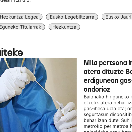
ela iritzi dio.
Hezkuntza Legea
Eusko Legebiltzarra
Eusko Jaurl
Eguneko Titularrak
Hezkuntza
aiteke
Mila pertsona i
atera dituzte B
erdigunean gas-
ondorioz
Baionako hiriguneko m
etxetik atera behar iz
gas-ihesa dela eta; o
segurtasun dispositib
behar izan dute. Suhi
metroko perimetroa it