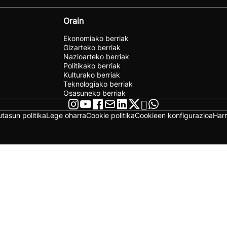
Orain
Ekonomiako berriak
Gizarteko berriak
Nazioarteko berriak
Politikako berriak
Kulturako berriak
Teknologiako berriak
Osasuneko berriak
utasun politika
Lege oharra
Cookie politika
Cookieen konfigurazioa
Har