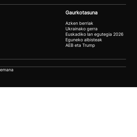
Gaurkotasuna
Azken berriak
Ukrainako gerra
Euskadiko lan egutegia 2026
Eguneko albisteak
AEB eta Trump
remana