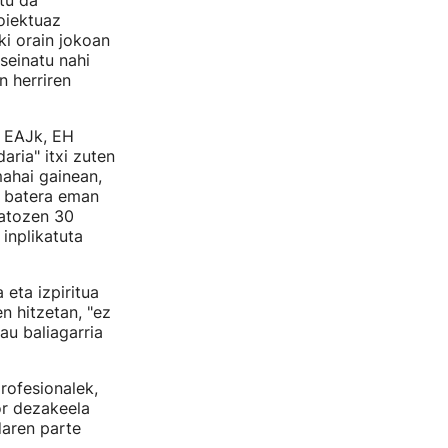
tu da
oiektuaz
ki orain jokoan
seinatu nahi
n herriren
n EAJk, EH
daria" itxi zuten
mahai gainean,
n batera eman
datozen 30
inplikatuta
eta izpiritua
n hitzetan, "ez
au baliagarria
rofesionalek,
or dezakeela
daren parte