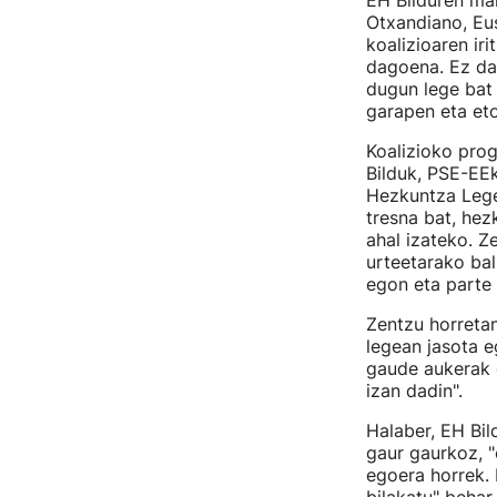
EH Bilduren mah
Otxandiano, Eu
koalizioaren ir
dagoena. Ez da 
dugun lege bat 
garapen eta eto
Koalizioko pro
Bilduk, PSE-EE
Hezkuntza Legea
tresna bat, he
ahal izateko. Z
urteetarako ba
egon eta parte 
Zentzu horretan
legean jasota e
gaude aukerak g
izan dadin".
Halaber, EH Bil
gaur gaurkoz, "
egoera horrek. 