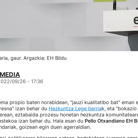
ia, gaur. Argazkia: EH Bildu
 MEDIA
2022/09/26 - 17:36
ma propio baten norabidean, "jauzi kualitatibo bat" eman et
tresna" izan behar du
Hezkuntza Lege berria
k, eta "bokazio 
berean, eztabaida prozesu honetan hezkuntza komunitatear
estekoa izan behar du. Hala esan du
Pello Otxandiano EH B
dariak, goizean egin duen agerraldian.