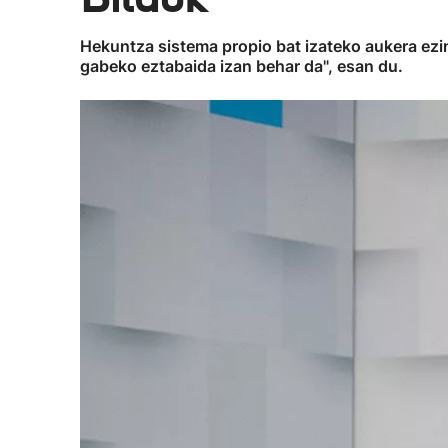
Hekuntza sistema propio bat izateko aukera ezin
gabeko eztabaida izan behar da", esan du.