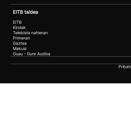
EITB taldea
EITB
Kirolak
Telebista nahieran
Primeran
Gaztea
Makusi
Guau - Gure Audioa
Pribat