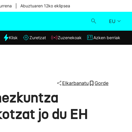
|
urrena
Abuztuaren 12ko eklipsea
EU
dia
Klisk
Zuretzat
Zuzenekoak
Azken berriak
Klisk
Zuzenekoak
Zuretzat
Elkarbanatu
Gorde
hezkuntza
Azken berriak
otzat jo du EH