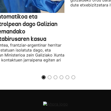
goizaldeko ordu batak
dute etxebizitzetara it
ntomatikoa eta
trolpean dago Galizian
emandako
tabirusaren kasua
ntea, frantziar-argentinar herritar
ostatuan isolatuta dago, eta
n Ministerioa zein Galiziako Xunta
 kontaktuen jarraipena egiten ari