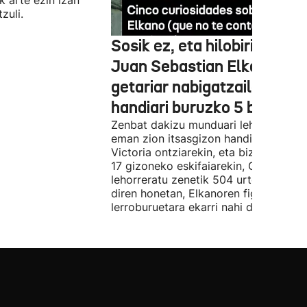
 arte ezin izan
zuli.
Sosik ez, eta hilobirik ere e
Juan Sebastian Elkano
getariar nabigatzaile
handiari buruzko 5 bitxikeri
Zenbat dakizu munduari lehen bira
eman zion itsasgizon handi honi buru
Victoria ontziarekin, eta biziraun zute
17 gizoneko eskifaiarekin, Getarian
lehorreratu zenetik 504 urte betetzen
diren honetan, Elkanoren figura
lerroburuetara ekarri nahi dugu.