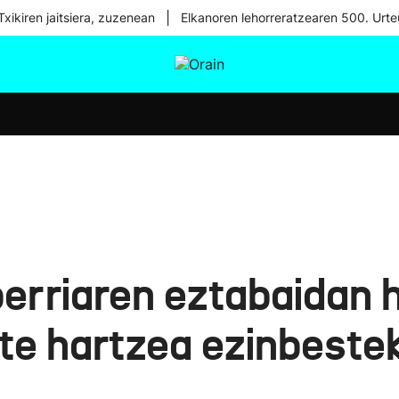
|
xikiren jaitsiera, zuzenean
Elkanoren lehorreratzearen 500. Urte
tura
Ikusmiran
Egural
Osasuna
Teknologia
erriaren eztabaidan 
te hartzea ezinbestek