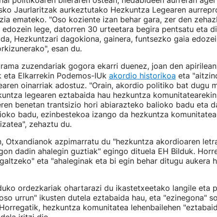
ai politikoaren bileraren ostean, hedabideen aurreran ager
sko Jaurlaritzak aurkeztutako Hezkuntza Legearen aurrepr
itzia emateko. "Oso koziente izan behar gara, zer den zehaz
edozein lege, datorren 30 urteetara begira pentsatu eta di
da, Hezkuntzari dagokiona, gainera, funtsezko gaia edozei
rkizunerako", esan du.
grama zuzendariak gogora ekarri duenez, joan den apirilea
k eta Elkarrekin Podemos-IUk
akordio historikoa
eta "aitzin
ren oinarriak adostuz. "Orain, akordio politiko bat dugu 
zkuntza legearen eztabaida hau hezkuntza komunitateareki
eren benetan trantsizio hori abiarazteko balioko badu eta 
lioko badu, ezinbestekoa izango da hezkuntza komunitatea 
izatea", zehaztu du.
, Otxandianok azpimarratu du "hezkuntza akordioaren letra 
gon dadin ahalegin guztiak" egingo dituela EH Bilduk. Horre
altzeko" eta "ahaleginak eta bi egin behar ditugu aukera h
duko ordezkariak ohartarazi du ikastetxeetako langile eta p
oso urrun" ikusten dutela eztabaida hau, eta "ezinegona" s
Horregatik, hezkuntza komunitatea lehenbailehen "eztabai