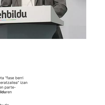
a "fase berri
eratzailea" izan
en parte-
ildu
ren