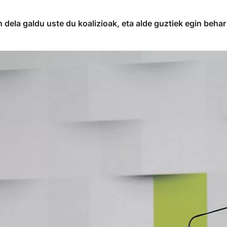
 dela galdu uste du koalizioak, eta alde guztiek egin beh