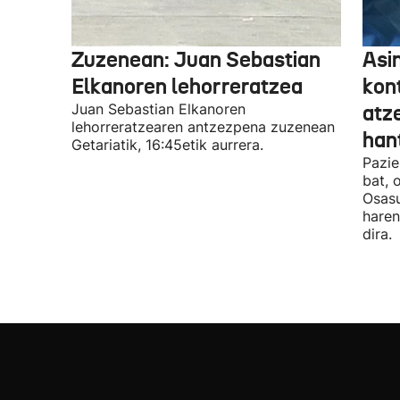
Zuzenean: Juan Sebastian
Asi
Elkanoren lehorreratzea
kon
Juan Sebastian Elkanoren
atz
lehorreratzearen antzezpena zuzenean
han
Getariatik, 16:45etik aurrera.
Pazie
bat, 
Osasu
haren
dira.