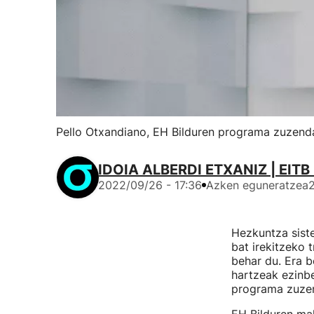
Pello Otxandiano, EH Bilduren programa zuzendar
IDOIA ALBERDI ETXANIZ | EITB
2022/09/26 - 17:36
Azken eguneratzea
Hezkuntza siste
bat irekitzeko 
behar du. Era 
hartzeak ezinb
programa zuzen