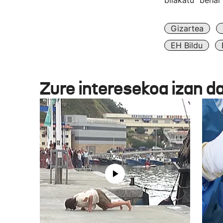
bilakatu" behar d
Gizartea
EH Bildu
Zure interesekoa izan d