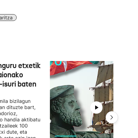
aritza
nguru etxetik
aionako
isuri baten
ila bizilagun
an dituzte bart,
ndorioz,
o handia aktibatu
ltzaileek 100
xi dute, eta