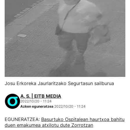
Josu Erkoreka Jaurlaritzako Segurtasun sailburua
A. S. | EITB MEDIA
2022/10/20 - 11:24
Azken eguneratzea
2022/10/20 - 11:24
EGUNERATZEA:
Basurtuko Ospitalean haurtxoa bahitu
duen emakumea atxilotu dute Zorrotzan