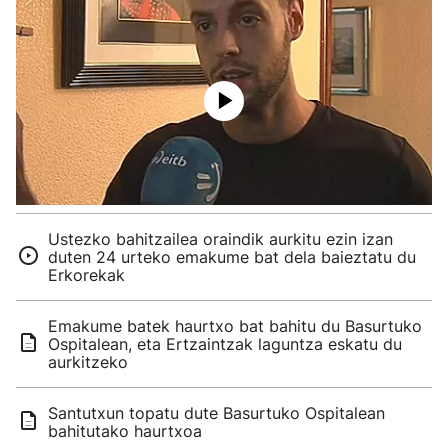
Ustezko bahitzailea oraindik aurkitu ezin izan
duten 24 urteko emakume bat dela baieztatu du
Erkorekak
Emakume batek haurtxo bat bahitu du Basurtuko
Ospitalean, eta Ertzaintzak laguntza eskatu du
aurkitzeko
Santutxun topatu dute Basurtuko Ospitalean
bahitutako haurtxoa