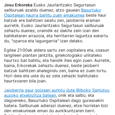
Josu Erkoreka
Eusko Jaurlaritzako Segurtasun
sailburuak azaldu duenez, atzo gauean
Basurtuko
Ospitalean haurra bahitu zuen emakumea
beste haur
batzuk ere bahitzen saiatu zen, jaioberria eraman
aurretik. Eusko Jaurlaritzako Segurtasun sailburuak
zehaztu duenez, oraindik ez dakite zein izan den
bahiketaren arrazoia, eta herritarren laguntza eskertu
du, "oparoa eta lagungarria" izan delako.
Egilea 21:00ak aldera sartu zen ospitalera eta, osasun
langileen plantan jantzita, ginekologiako unitateko
haurtxo bat bahitu, eta handik ihes egin zuen. Aurretik,
baina, Erkorekak zehaztu duenez, beste jaioberri
batzuk bahitzen ahalegindu zen, baina ez zuen lortu.
Hori dela eta uste du ez zela zehazki bahitutako
haurtxoaren bila joan.
Jaioberria gaur goizean aurkitu dute Bilboko Santutxu
auzoko etxebizitza batean
, onik eta salbu, eta
dagoeneko, Basurtuko Ospitalean dago gurasoekin
batera. Sailburuak adierazi duenez, etxe horretan bizi
den emakumeak eman du aurkikuntzaren berri.