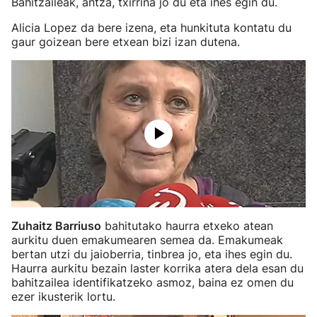
Bahitzaileak, antza, txirrina jo du eta ihes egin du.
Alicia Lopez da bere izena, eta hunkituta kontatu du
gaur goizean bere etxean bizi izan dutena.
Zuhaitz Barriuso
bahitutako haurra etxeko atean
aurkitu duen emakumearen semea da. Emakumeak
bertan utzi du jaioberria, tinbrea jo, eta ihes egin du.
Haurra aurkitu bezain laster korrika atera dela esan du
bahitzailea identifikatzeko asmoz, baina ez omen du
ezer ikusterik lortu.