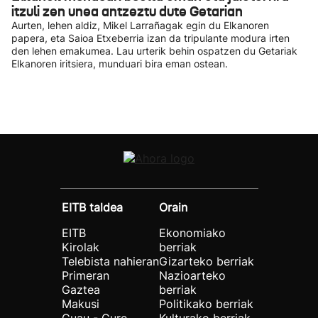
itzuli zen unea antzeztu dute Getarian
Aurten, lehen aldiz, Mikel Larrañagak egin du Elkanoren
papera, eta Saioa Etxeberria izan da tripulante modura irten
den lehen emakumea. Lau urterik behin ospatzen du Getariak
Elkanoren iritsiera, munduari bira eman ostean.
EITB taldea
Orain
EITB
Ekonomiako
Kirolak
berriak
Telebista nahieran
Gizarteko berriak
Primeran
Nazioarteko
Gaztea
berriak
Makusi
Politikako berriak