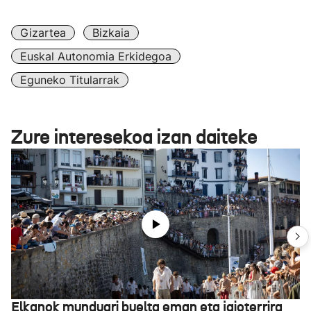
Gizartea
Bizkaia
Euskal Autonomia Erkidegoa
Eguneko Titularrak
Zure interesekoa izan daiteke
Elkanok munduari buelta eman eta jaioterrira