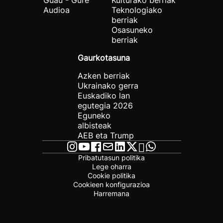
Guau - Gure
Kulturako berriak
Audioa
Teknologiako
berriak
Osasuneko
berriak
Gaurkotasuna
Azken berriak
Ukrainako gerra
Euskadiko lan
egutegia 2026
Eguneko
albisteak
AEB eta Trump
Pribatutasun politika
Lege oharra
Cookie politika
Cookieen konfigurazioa
Harremana