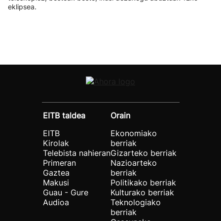
eklipsea.
EITB taldea
Orain
EITB
Ekonomiako
Kirolak
berriak
Telebista nahieran
Gizarteko berriak
Primeran
Nazioarteko
Gaztea
berriak
Makusi
Politikako berriak
Guau - Gure
Kulturako berriak
Audioa
Teknologiako
berriak