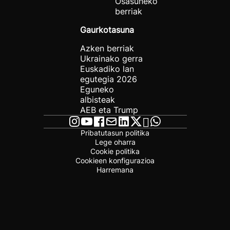
Osasuneko
berriak
Gaurkotasuna
Azken berriak
Ukrainako gerra
Euskadiko lan
egutegia 2026
Eguneko
albisteak
AEB eta Trump
Pribatutasun politika
Lege oharra
Cookie politika
Cookieen konfigurazioa
Harremana