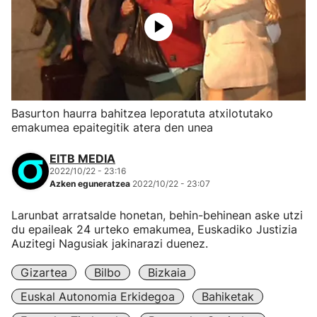
Basurton haurra bahitzea leporatuta atxilotutako
emakumea epaitegitik atera den unea
EITB MEDIA
2022/10/22 - 23:16
Azken eguneratzea
2022/10/22 - 23:07
Larunbat arratsalde honetan, behin-behinean aske utzi
du epaileak 24 urteko emakumea, Euskadiko Justizia
Auzitegi Nagusiak jakinarazi duenez.
Gizartea
Bilbo
Bizkaia
Euskal Autonomia Erkidegoa
Bahiketak