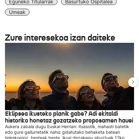
Eguneko Titularrak
Basurtuko Ospitalea
Umeak
Zure interesekoa izan daiteke
Eklipsea ikusteko planik gabe? Adi ekitaldi
historiko honetaz gozatzeko proposamen hauei
Aukera zabala dugu Euskal Herrian: itsasotik, mahasti batetik
edo gure gailurretatik nahiz gidatutako behaketa batean
teleskopioz, besteak beste, ikusi dezakegu abuztuak 12ko