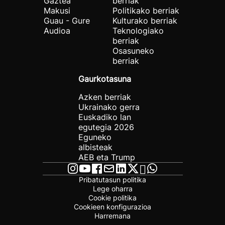
Gaztea
berriak
Makusi
Politikako berriak
Guau - Gure
Kulturako berriak
Audioa
Teknologiako
berriak
Osasuneko
berriak
Gaurkotasuna
Azken berriak
Ukrainako gerra
Euskadiko lan
egutegia 2026
Eguneko
albisteak
AEB eta Trump
Pribatutasun politika
Lege oharra
Cookie politika
Cookieen konfigurazioa
Harremana