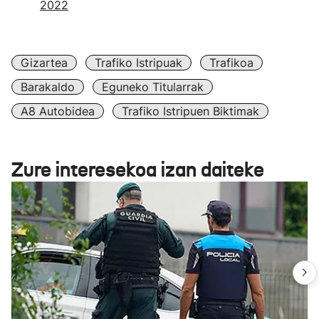
2022
Gizartea
Trafiko Istripuak
Trafikoa
Barakaldo
Eguneko Titularrak
A8 Autobidea
Trafiko Istripuen Biktimak
Zure interesekoa izan daiteke