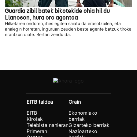
Guardia zibil batek bikotekide ohia hil du
Llanesen, hura ere agentea
Hilketaren ondoren, ihes egiten saiatu da erasotzailea, eta
ahalegin horretan, inguruan zeuden beste agente batzuk tiroka
erantzun diote. Bertan zendu da.
EITB taldea
Orain
EITB
Ekonomiako
Kirolak
berriak
Telebista nahieran
Gizarteko berriak
Primeran
Nazioarteko