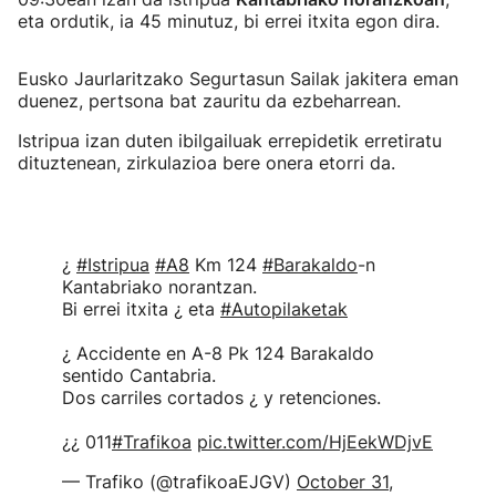
eta ordutik, ia 45 minutuz, bi errei itxita egon dira.
Eusko Jaurlaritzako Segurtasun Sailak jakitera eman
duenez, pertsona bat zauritu da ezbeharrean.
Istripua izan duten ibilgailuak errepidetik erretiratu
dituztenean, zirkulazioa bere onera etorri da.
¿
#Istripua
#A8
Km 124
#Barakaldo
-n
Kantabriako norantzan.
Bi errei itxita ¿ eta
#Autopilaketak
¿ Accidente en A-8 Pk 124 Barakaldo
sentido Cantabria.
Dos carriles cortados ¿ y retenciones.
¿¿ 011
#Trafikoa
pic.twitter.com/HjEekWDjvE
— Trafiko (@trafikoaEJGV)
October 31,