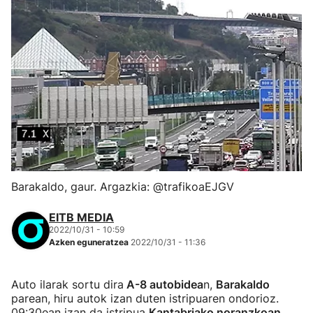
Barakaldo, gaur. Argazkia: @trafikoaEJGV
EITB MEDIA
2022/10/31 - 10:59
Azken eguneratzea
2022/10/31 - 11:36
Auto ilarak sortu dira
A-8 autobidea
n,
Barakaldo
parean, hiru autok izan duten istripuaren ondorioz.
09:30ean izan da istripua
Kantabriako noranzkoan
,