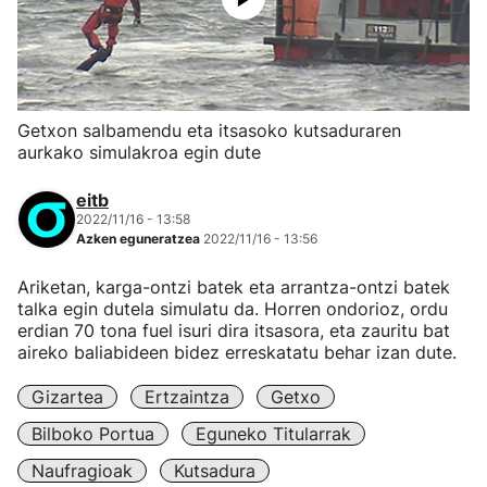
Getxon salbamendu eta itsasoko kutsaduraren
aurkako simulakroa egin dute
eitb
2022/11/16 - 13:58
Azken eguneratzea
2022/11/16 - 13:56
Ariketan, karga-ontzi batek eta arrantza-ontzi batek
talka egin dutela simulatu da. Horren ondorioz, ordu
erdian 70 tona fuel isuri dira itsasora, eta zauritu bat
aireko baliabideen bidez erreskatatu behar izan dute.
Gizartea
Ertzaintza
Getxo
Bilboko Portua
Eguneko Titularrak
Naufragioak
Kutsadura