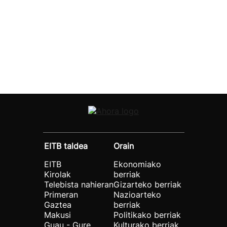
EITB taldea
Orain
EITB
Ekonomiako
Kirolak
berriak
Telebista nahieran
Gizarteko berriak
Primeran
Nazioarteko
Gaztea
berriak
Makusi
Politikako berriak
Guau - Gure
Kulturako berriak