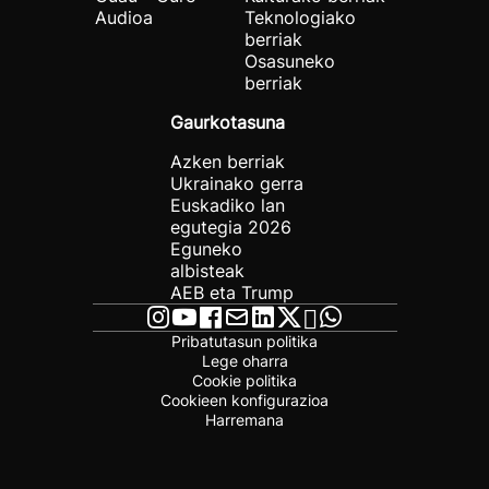
Audioa
Teknologiako
berriak
Osasuneko
berriak
Gaurkotasuna
Azken berriak
Ukrainako gerra
Euskadiko lan
egutegia 2026
Eguneko
albisteak
AEB eta Trump
Pribatutasun politika
Lege oharra
Cookie politika
Cookieen konfigurazioa
Harremana