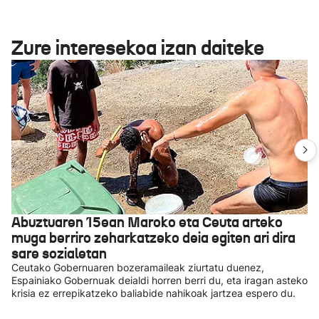
Zure interesekoa izan daiteke
Abuztuaren 15ean Maroko eta Ceuta arteko
muga berriro zeharkatzeko deia egiten ari dira
sare sozialetan
Ceutako Gobernuaren bozeramaileak ziurtatu duenez,
Espainiako Gobernuak deialdi horren berri du, eta iragan asteko
krisia ez errepikatzeko baliabide nahikoak jartzea espero du.