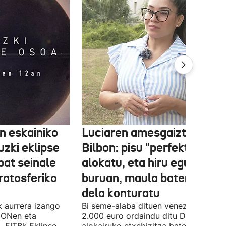
 eskainiko
Luciaren amesgaiztoa
zki eklipse
Bilbon: pisu "perfektua"
bat seinale
alokatu, eta hiru egunen
tratosferiko
buruan, maula baten bikti
dela konturatu
k aurrera izango
Bi seme-alaba dituen venezuelar bat
 ONen eta
2.000 euro ordaindu ditu Deustun