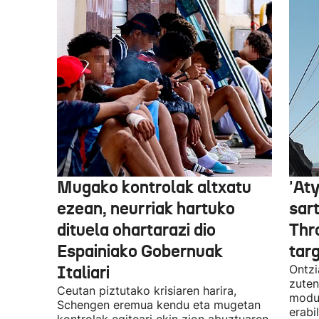
Mugako kontrolak altxatu
'Aty
ezean, neurriak hartuko
sar
dituela ohartarazi dio
Thr
Espainiako Gobernuak
tar
Italiari
Ontzi
zuten
Ceutan piztutako krisiaren harira,
modua
Schengen eremua kendu eta mugetan
erabi