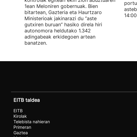
kontrolak egiteari ekin zion abuztuaren
portu
1ean Meloniren gobernuak. Bien
asteb
bitartean, Gazteria eta Haurtzaro
14:00
Ministerioak jakinarazi du “aste
gutxiren buruan” hasiko direla hiri
autonomora heldutako 1.342
adingabeak erkidegoen artean
banatzen.
EITB taldea
EITB
Kirolak
Telebista nahieran
Primeran
Gaztea