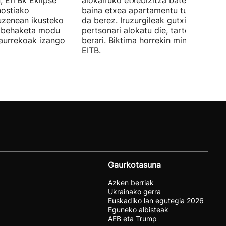
, EITBk Eklipse
alokairuko etxebizitza batengatik,
nostiako
baina etxea apartamentu turistiko ba
uzenean ikusteko
da berez. Iruzurgileak gutxienez 10
a behaketa modu
pertsonari alokatu die, tartean Luciari
aurrekoak izango
berari. Biktima horrekin mintzatu da
EITB.
Gaurkotasuna
Azken berriak
Ukrainako gerra
Euskadiko lan egutegia 2026
Eguneko albisteak
AEB eta Trump