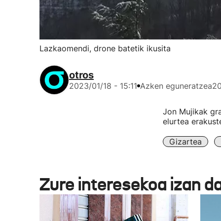
Lazkaomendi, drone batetik ikusita
otros
2023/01/18 - 15:11
Azken eguneratzea
20
Jon Mujikak gr
elurtea erakust
Gizartea
Zure interesekoa izan d