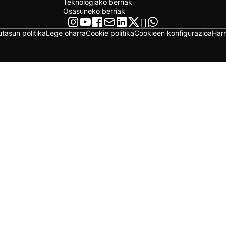
Teknologiako berriak
Osasuneko berriak
utasun politika
Lege oharra
Cookie politika
Cookieen konfigurazioa
Har