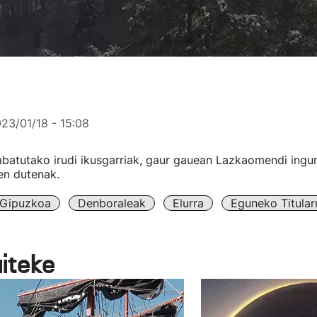
23/01/18 - 15:08
abatutako irudi ikusgarriak, gaur gauean Lazkaomendi ingu
en dutenak.
Gipuzkoa
Denboraleak
Elurra
Eguneko Titular
aiteke