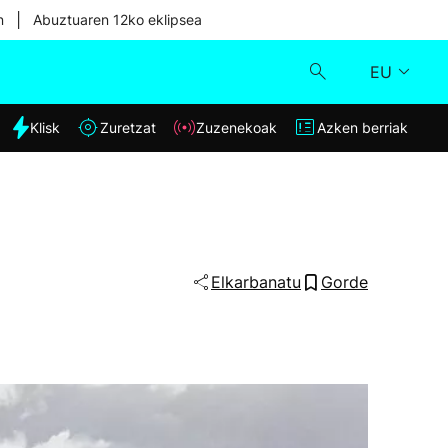
|
n
Abuztuaren 12ko eklipsea
EU
dia
Klisk
Zuretzat
Zuzenekoak
Azken berriak
Klisk
Zuzenekoak
Zuretzat
Elkarbanatu
Gorde
Azken berriak