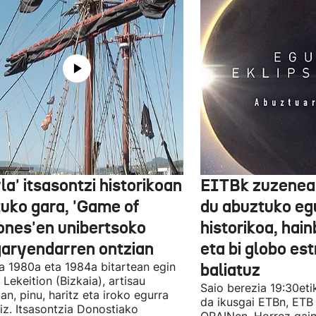
la' itsasontzi historikoan
EITBk zuzenean
tuko gara, 'Game of
du abuztuko egu
ones'en unibertsoko
historikoa, hain
garyendarren ontzian
eta bi globo es
a 1980a eta 1984a bitartean egin
baliatuz
 Lekeition (Bizkaia), artisau
Saio berezia 19:30eti
n, pinu, haritz eta iroko egurra
da ikusgai ETBn, ETB
liz. Itsasontzia Donostiako