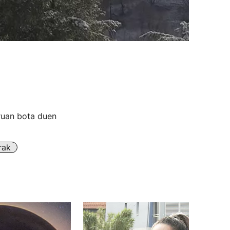
ruan bota duen
rak