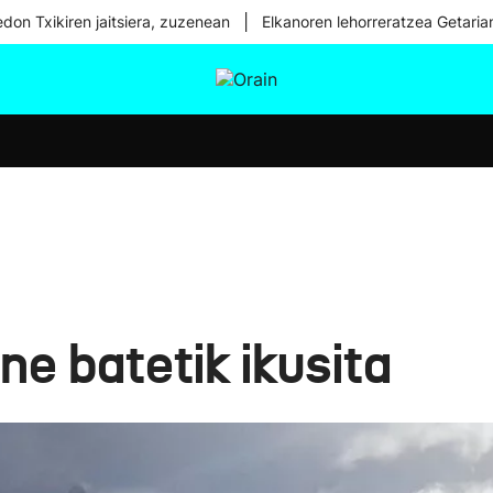
|
don Txikiren jaitsiera, zuzenean
Elkanoren lehorreratzea Getaria
tura
Ikusmiran
Egural
Osasuna
Teknologia
e batetik ikusita