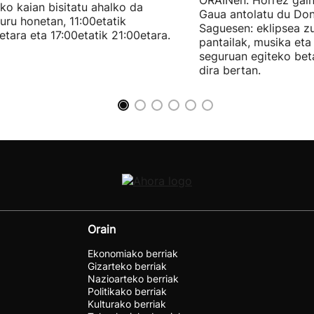
ORAINen. Horrez gain
ko kaian bisitatu ahalko da
Gaua antolatu du Do
uru honetan, 11:00etatik
Saguesen: eklipsea z
etara eta 17:00etatik 21:00etara.
pantailak, musika et
seguruan egiteko bet
dira bertan.
Orain
Ekonomiako berriak
Gizarteko berriak
Nazioarteko berriak
Politikako berriak
Kulturako berriak