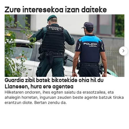
Zure interesekoa izan daiteke
Guardia zibil batek bikotekide ohia hil du
Llanesen, hura ere agentea
Hilketaren ondoren, ihes egiten saiatu da erasotzailea, eta
ahalegin horretan, inguruan zeuden beste agente batzuk tiroka
erantzun diote. Bertan zendu da.