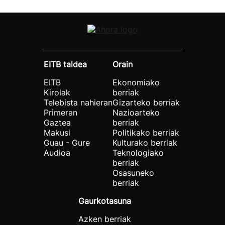
EITB taldea
Orain
EITB
Ekonomiako
Kirolak
berriak
Telebista nahieran
Gizarteko berriak
Primeran
Nazioarteko
Gaztea
berriak
Makusi
Politikako berriak
Guau - Gure
Kulturako berriak
Audioa
Teknologiako
berriak
Osasuneko
berriak
Gaurkotasuna
Azken berriak