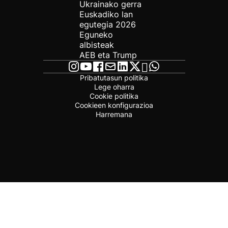
Ukrainako gerra
Euskadiko lan
egutegia 2026
Eguneko
albisteak
AEB eta Trump
Pribatutasun politika
Lege oharra
Cookie politika
Cookieen konfigurazioa
Harremana