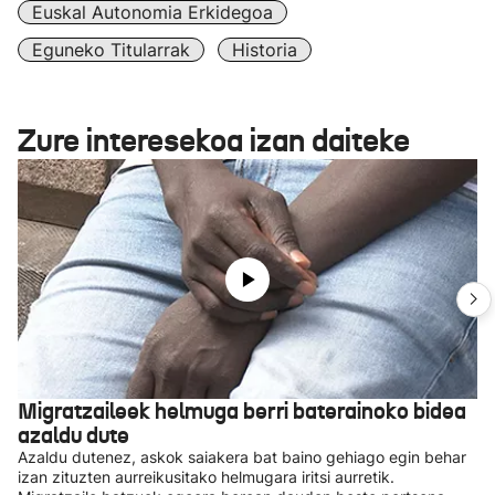
Euskal Autonomia Erkidegoa
Eguneko Titularrak
Historia
Zure interesekoa izan daiteke
Migratzaileek helmuga berri baterainoko bidea
azaldu dute
Azaldu dutenez, askok saiakera bat baino gehiago egin behar
izan zituzten aurreikusitako helmugara iritsi aurretik.