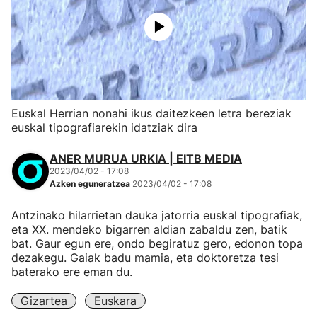
Euskal Herrian nonahi ikus daitezkeen letra bereziak
euskal tipografiarekin idatziak dira
ANER MURUA URKIA | EITB MEDIA
2023/04/02 - 17:08
Azken eguneratzea
2023/04/02 - 17:08
Antzinako hilarrietan dauka jatorria euskal tipografiak,
eta XX. mendeko bigarren aldian zabaldu zen, batik
bat. Gaur egun ere, ondo begiratuz gero, edonon topa
dezakegu. Gaiak badu mamia, eta doktoretza tesi
baterako ere eman du.
Gizartea
Euskara