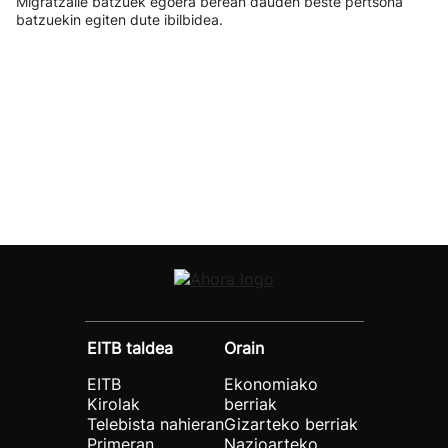
Migratzaile batzuek egoera berean dauden beste pertsona
batzuekin egiten dute ibilbidea.
EITB taldea
Orain
EITB
Ekonomiako
Kirolak
berriak
Telebista nahieran
Gizarteko berriak
Primeran
Nazioarteko