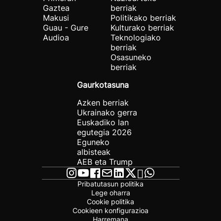
Gaztea
berriak
Makusi
Politikako berriak
Guau - Gure
Kulturako berriak
Audioa
Teknologiako
berriak
Osasuneko
berriak
Gaurkotasuna
Azken berriak
Ukrainako gerra
Euskadiko lan
egutegia 2026
Eguneko
albisteak
AEB eta Trump
Pribatutasun politika
Lege oharra
Cookie politika
Cookieen konfigurazioa
Harremana