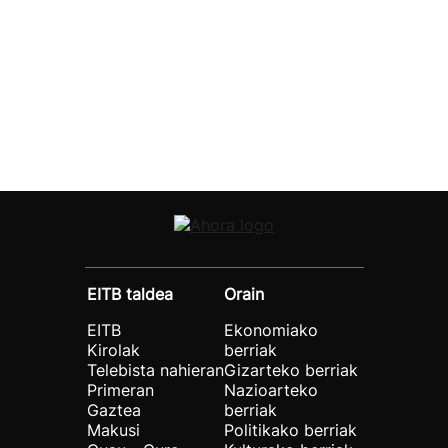
EITB taldea
Orain
EITB
Ekonomiako
Kirolak
berriak
Telebista nahieran
Gizarteko berriak
Primeran
Nazioarteko
Gaztea
berriak
Makusi
Politikako berriak