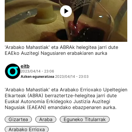
'Arabako Mahastiak' eta ABRAk helegitea jarri dute
EAEko Auzitegi Nagusiaren erabakiaren aurka
eitb
2023/04/14 - 23:06
Azken eguneratzea
2023/04/14 - 23:03
'Arabako Mahastiak' eta Arabako Errioxako Upeltegien
Elkarteak (ABRA) berraztertze-helegitea jarri dute
Euskal Autonomia Erkidegoko Justizia Auzitegi
Nagusiak (EAEAN) emandako ebazpenaren aurka.
Gizartea
Araba
Eguneko Titularrak
Arabako Errioxa