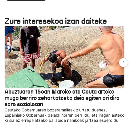
Zure interesekoa izan daiteke
Abuztuaren 15ean Maroko eta Ceuta arteko
muga berriro zeharkatzeko deia egiten ari dira
sare sozialetan
Ceutako Gobernuaren bozeramaileak ziurtatu duenez,
Espainiako Gobernuak deialdi horren berri du, eta iragan asteko
krisia ez errepikatzeko baliabide nahikoak jartzea espero du.