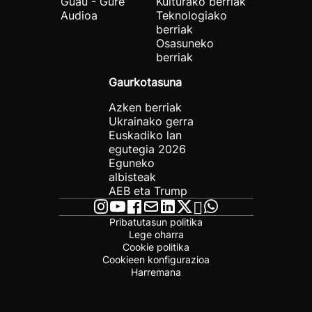
Guau - Gure
Kulturako berriak
Audioa
Teknologiako
berriak
Osasuneko
berriak
Gaurkotasuna
Azken berriak
Ukrainako gerra
Euskadiko lan
egutegia 2026
Eguneko
albisteak
AEB eta Trump
Pribatutasun politika
Lege oharra
Cookie politika
Cookieen konfigurazioa
Harremana