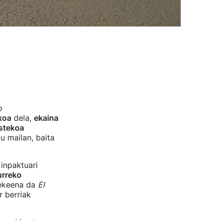
o
koa
dela,
ekaina
astekoa
 mailan, baita
inpaktuari
rreko
tekeena da
El
r berriak