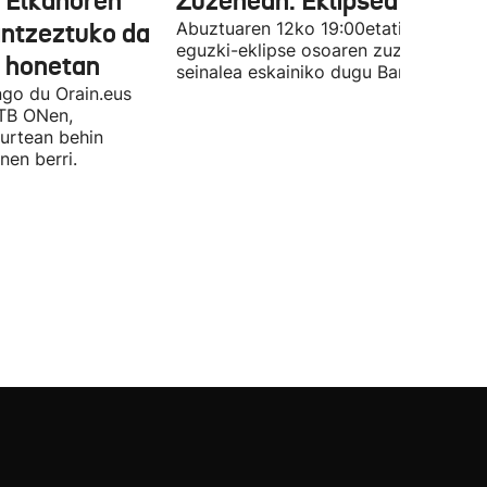
 Elkanoren
Zuzenean: Eklipsea Barde
antzeztuko da
Abuztuaren 12ko 19:00etatik aurrera,
eguzki-eklipse osoaren zuzeneko
l honetan
seinalea eskainiko dugu Bardeatik.
go du Orain.eus
ETB ONen,
 urtean behin
nen berri.