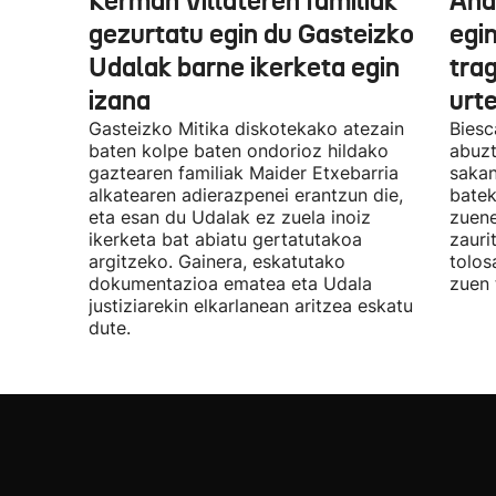
Kerman Villateren familiak
And
gezurtatu egin du Gasteizko
egin
Udalak barne ikerketa egin
tra
izana
urt
Gasteizko Mitika diskotekako atezain
Biesc
baten kolpe baten ondorioz hildako
abuzt
gaztearen familiak Maider Etxebarria
sakan
alkatearen adierazpenei erantzun die,
batek
eta esan du Udalak ez zuela inoiz
zuene
ikerketa bat abiatu gertatutakoa
zauri
argitzeko. Gainera, eskatutako
tolos
dokumentazioa ematea eta Udala
zuen 
justiziarekin elkarlanean aritzea eskatu
dute.