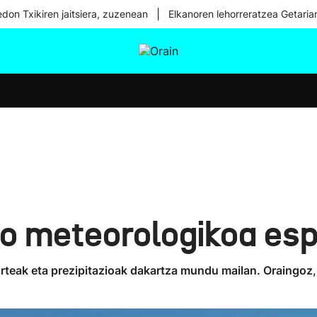
|
don Txikiren jaitsiera, zuzenean
Elkanoren lehorreratzea Getaria
tura
Ikusmiran
Egural
Osasuna
Teknologia
no meteorologikoa es
eak eta prezipitazioak dakartza mundu mailan. Oraingoz, e