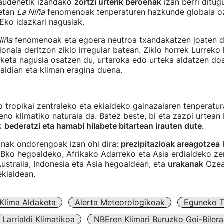
daudenetik izandako
zortzi urterik beroenak
izan berri ditug
eetan
La Niña
fenomenoak tenperaturen hazkunde globala oz
Eko idazkari nagusiak.
Niña
fenomenoak eta egoera neutroa txandakatzen joaten d
ionala deritzon ziklo irregular batean. Ziklo horrek Lurreko 
aketa nagusia osatzen du, urtaroka edo urteka aldatzen do
aldian eta kliman eragina duena.
 tropikal zentraleko eta ekialdeko gainazalaren tenperatu
no klimatiko naturala da. Batez beste, bi eta zazpi urtean
ek
bederatzi eta hamabi hilabete bitartean irauten dute
.
inak ondorengoak izan ohi dira:
prezipitazioak areagotzea
Bko hegoaldeko, Afrikako Adarreko eta Asia erdialdeko ze
ustralia, Indonesia eta Asia hegoaldean, eta
urakanak
Ozea
ekialdean.
Klima Aldaketa
Alerta Meteorologikoak
Eguneko Ti
Larrialdi Klimatikoa
NBEren Klimari Buruzko Goi-Bilera