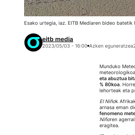
Esako urtegia, iaz. EITB Mediaren bideo batetik 
eitb media
2023/05/03 - 16:00
Azken eguneratzea
Munduko Meteo
meteorologiko
eta abuztua bi
% 80koa
. Horr
lehorteak eta p
El Niño
k Afrika
arnasa eman di
fenomeno meteo
Niño
ren agerra
eragitea.