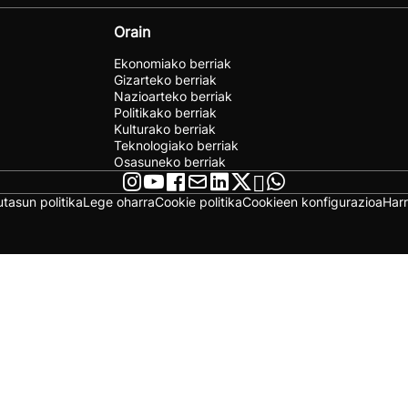
Orain
Ekonomiako berriak
Gizarteko berriak
Nazioarteko berriak
Politikako berriak
Kulturako berriak
Teknologiako berriak
Osasuneko berriak
utasun politika
Lege oharra
Cookie politika
Cookieen konfigurazioa
Har