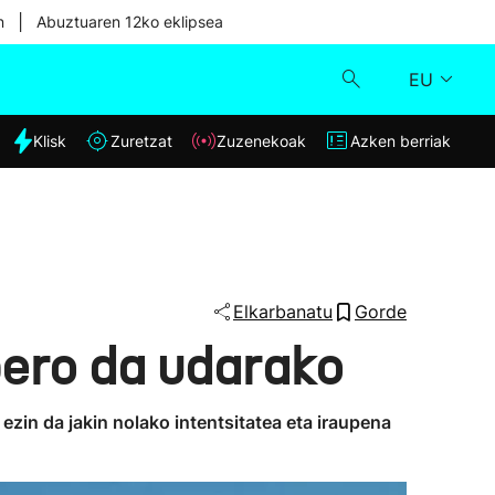
|
n
Abuztuaren 12ko eklipsea
EU
dia
Klisk
Zuretzat
Zuzenekoak
Azken berriak
Klisk
Zuzenekoak
Zuretzat
Elkarbanatu
Gorde
pero da udarako
Azken berriak
zin da jakin nolako intentsitatea eta iraupena