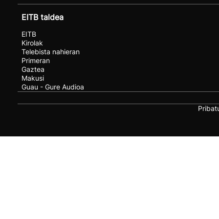
EITB taldea
EITB
Kirolak
Telebista nahieran
Primeran
Gaztea
Makusi
Guau - Gure Audioa
Pribat