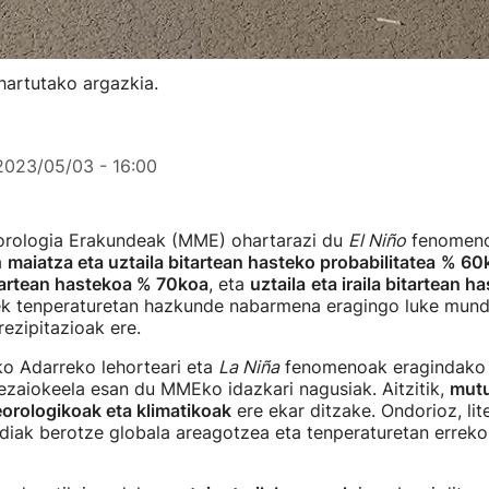
hartutako argazkia.
2023/05/03 - 16:00
rologia Erakundeak (MME) ohartarazi du
El Niño
fenomen
a
maiatza eta uztaila bitartean hasteko probabilitatea
% 60
tartean hastekoa % 70koa
, eta
uztaila
eta iraila bitartean h
ek tenperaturetan hazkunde nabarmena eragingo luke mundu
rezipitazioak ere.
ko Adarreko lehorteari eta
La Niña
fenomenoak eragindako 
ezaiokeela esan du MMEko idazkari nagusiak. Aitzitik,
mutu
rologikoak eta klimatikoak
ere ekar ditzake. Ondorioz, li
ldiak berotze globala areagotzea eta tenperaturetan erreko