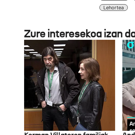
Lehortea
Zure interesekoa izan d