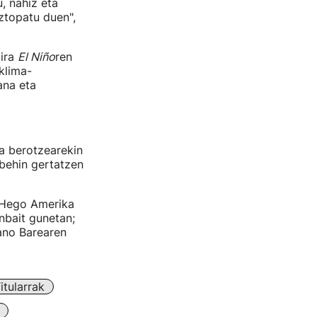
u, nahiz eta
topatu duen",
ira
El Niño
ren
klima-
ana eta
ra berotzearekin
 behin gertatzen
Hego Amerika
nbait gunetan;
no Barearen
tularrak