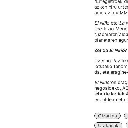
"Erregistroak 
azken hiru urt
adierazi du MM
El Niño
eta
La 
Oszilazio Merid
sistemaren ald
planetaren egur
Zer da
El Niño
?
Ozeano Pazifiko
lotutako fenome
da, eta eragin
El Niño
ren erag
hegoaldeko, AE
lehorte larriak
A
erdialdean eta 
Gizartea
Urakanak