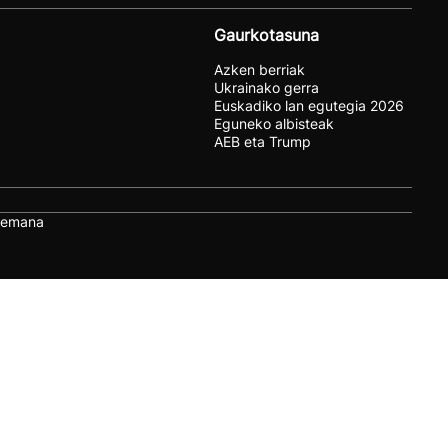
Gaurkotasuna
Azken berriak
Ukrainako gerra
Euskadiko lan egutegia 2026
Eguneko albisteak
AEB eta Trump
remana