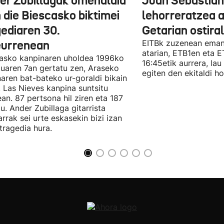
er Zubillagak omenaldia
Juan Sebastian
 die Biescasko biktimei
lehorreratzea 
gediaren 30.
Getarian ostira
eurrenean
EITBk zuzenean eman
atarian, ETB1en eta 
asko kanpinaren uholdea 1996ko
16:45etik aurrera, lau
uaren 7an gertatu zen, Araseko
egiten den ekitaldi ho
aren bat-bateko ur-goraldi bikain
 Las Nieves kanpina suntsitu
an. 87 pertsona hil ziren eta 187
tu. Ander Zubillaga gitarrista
arrak sei urte eskasekin bizi izan
tragedia hura.