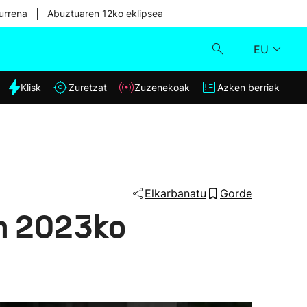
|
urrena
Abuztuaren 12ko eklipsea
EU
dia
Klisk
Zuretzat
Zuzenekoak
Azken berriak
Klisk
Zuzenekoak
Zuretzat
Elkarbanatu
Gorde
an 2023ko
Azken berriak