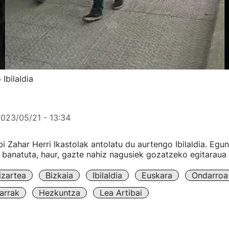
Ibilaldia
023/05/21 - 13:34
 Zahar Herri Ikastolak antolatu du aurtengo Ibilaldia. Egu
 banatuta, haur, gazte nahiz nagusiek gozatzeko egitaraua 
izartea
Bizkaia
Ibilaldia
Euskara
Ondarroa
arrak
Hezkuntza
Lea Artibai