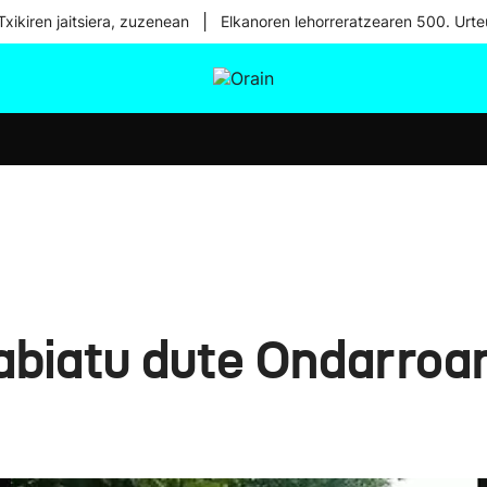
|
xikiren jaitsiera, zuzenean
Elkanoren lehorreratzearen 500. Urte
tura
Ikusmiran
Egural
Osasuna
Teknologia
 abiatu dute Ondarro