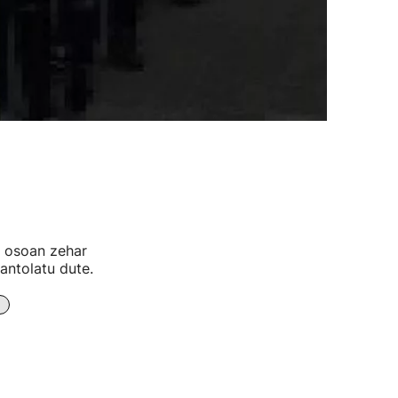
n osoan zehar
antolatu dute.