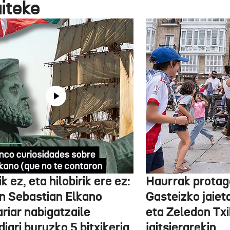
aiteke
k ez, eta hilobirik ere ez:
Haurrak protag
n Sebastian Elkano
Gasteizko jaiet
riar nabigatzaile
eta Zeledon Txi
iari buruzko 5 bitxikeria
jaitsierarekin