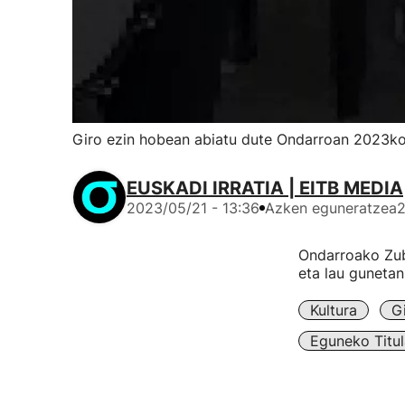
Giro ezin hobean abiatu dute Ondarroan 2023ko 
EUSKADI IRRATIA | EITB MEDIA
2023/05/21 - 13:36
Azken eguneratzea
2
Ondarroako Zubi
eta lau gunetan
Kultura
G
Eguneko Titul