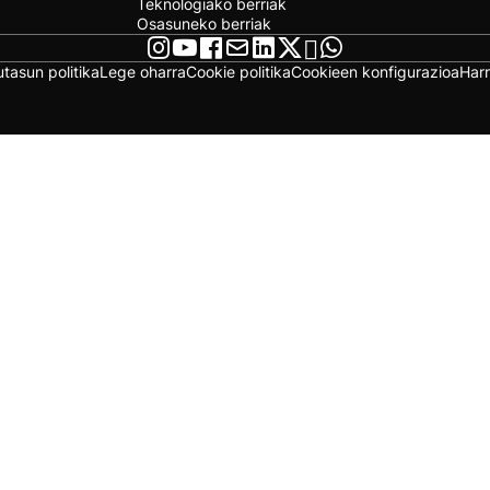
Teknologiako berriak
Osasuneko berriak
utasun politika
Lege oharra
Cookie politika
Cookieen konfigurazioa
Har