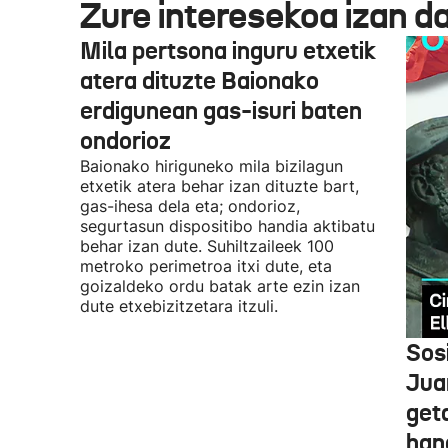
Zure interesekoa izan d
Mila pertsona inguru etxetik
atera dituzte Baionako
erdigunean gas-isuri baten
ondorioz
Baionako hiriguneko mila bizilagun
etxetik atera behar izan dituzte bart,
gas-ihesa dela eta; ondorioz,
segurtasun dispositibo handia aktibatu
behar izan dute. Suhiltzaileek 100
metroko perimetroa itxi dute, eta
goizaldeko ordu batak arte ezin izan
dute etxebizitzetara itzuli.
Sosi
Jua
geta
hand