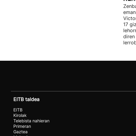
Zenba
eman 
Victo
17 gi
lehor
diren
lerro
EITB taldea
EITB
Kirolak
Telebista nahieran
Primeran
Gaztea