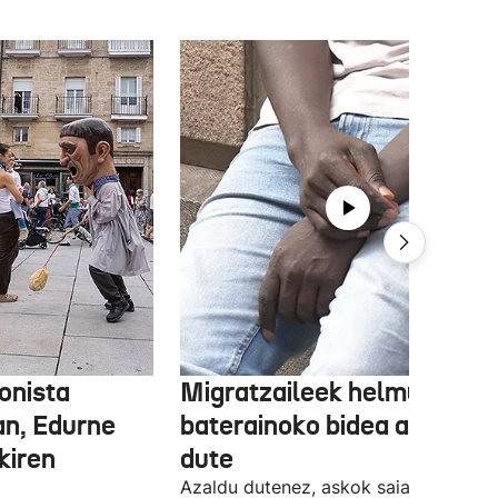
onista
Migratzaileek helmuga ber
an, Edurne
baterainoko bidea azaldu
kiren
dute
Azaldu dutenez, askok saiakera bat