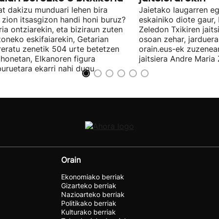
t dakizu munduari lehen bira
Jaietako laugarren eg
zion itsasgizon handi honi buruz?
eskainiko diote gaur,
ria ontziarekin, eta biziraun zuten
Zeledon Txikiren jaits
zoneko eskifaiarekin, Getarian
osoan zehar, jarduera
reratu zenetik 504 urte betetzen
orain.eus-ek zuzenea
 honetan, Elkanoren figura
jaitsiera Andre Maria 
buruetara ekarri nahi dugu.
Orain
Ekonomiako berriak
Gizarteko berriak
Nazioarteko berriak
Politikako berriak
Kulturako berriak