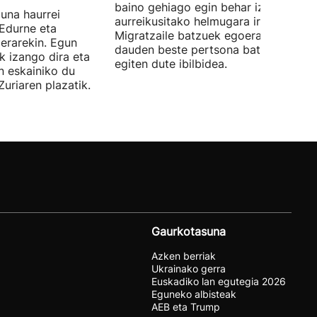
baino gehiago egin behar izan zituzt
una haurrei
aurreikusitako helmugara iritsi aurreti
 Edurne eta
Migratzaile batzuek egoera berean
ierarekin. Egun
dauden beste pertsona batzuekin
k izango dira eta
egiten dute ibilbidea.
n eskainiko du
Zuriaren plazatik.
Gaurkotasuna
Azken berriak
Ukrainako gerra
Euskadiko lan egutegia 2026
Eguneko albisteak
AEB eta Trump