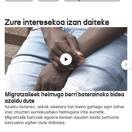
Zure interesekoa izan daiteke
Migratzaileek helmuga berri baterainoko bidea
azaldu dute
Azaldu dutenez, askok saiakera bat baino gehiago egin behar
izan zituzten aurreikusitako helmugara iritsi aurretik.
Migratzaile batzuek egoera berean dauden beste pertsona
batzuekin egiten dute ibilbidea.