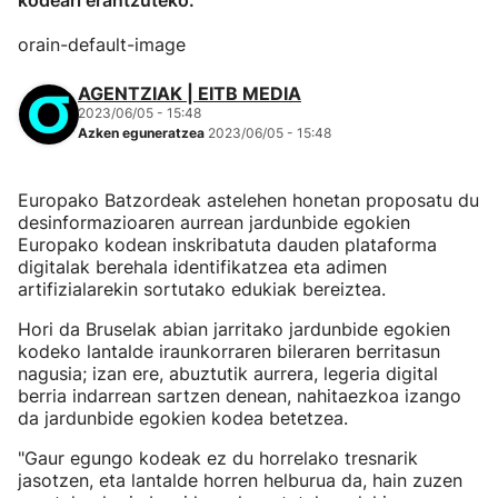
kodeari erantzuteko.
orain-default-image
AGENTZIAK | EITB MEDIA
2023/06/05 - 15:48
Azken eguneratzea
2023/06/05 - 15:48
Europako Batzordeak astelehen honetan proposatu du
desinformazioaren aurrean jardunbide egokien
Europako kodean inskribatuta dauden plataforma
digitalak berehala identifikatzea eta adimen
artifizialarekin sortutako edukiak bereiztea.
Hori da Bruselak abian jarritako jardunbide egokien
kodeko lantalde iraunkorraren bileraren berritasun
nagusia; izan ere, abuztutik aurrera, legeria digital
berria indarrean sartzen denean, nahitaezkoa izango
da jardunbide egokien kodea betetzea.
"Gaur egungo kodeak ez du horrelako tresnarik
jasotzen, eta lantalde horren helburua da, hain zuzen