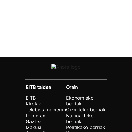
EITB taldea
Orain
EITB
Ekonomiako
Kirolak
berriak
Telebista nahieran
Gizarteko berriak
Primeran
Nazioarteko
Gaztea
berriak
Makusi
Politikako berriak