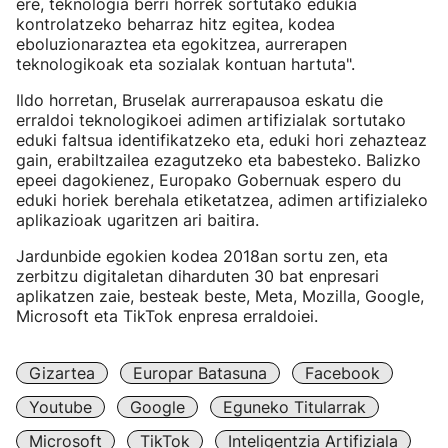
ere, teknologia berri horrek sortutako edukia
kontrolatzeko beharraz hitz egitea, kodea
eboluzionaraztea eta egokitzea, aurrerapen
teknologikoak eta sozialak kontuan hartuta".
Ildo horretan, Bruselak aurrerapausoa eskatu die
erraldoi teknologikoei adimen artifizialak sortutako
eduki faltsua identifikatzeko eta, eduki hori zehazteaz
gain, erabiltzailea ezagutzeko eta babesteko. Balizko
epeei dagokienez, Europako Gobernuak espero du
eduki horiek berehala etiketatzea, adimen artifizialeko
aplikazioak ugaritzen ari baitira.
Jardunbide egokien kodea 2018an sortu zen, eta
zerbitzu digitaletan diharduten 30 bat enpresari
aplikatzen zaie, besteak beste, Meta, Mozilla, Google,
Microsoft eta TikTok enpresa erraldoiei.
Gizartea
Europar Batasuna
Facebook
Youtube
Google
Eguneko Titularrak
Microsoft
TikTok
Inteligentzia Artifiziala