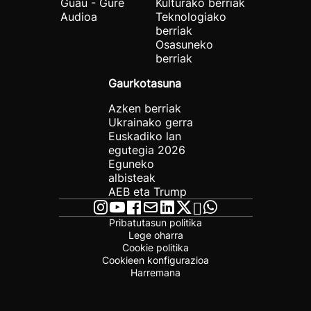
Guau - Gure
Kulturako berriak
Audioa
Teknologiako
berriak
Osasuneko
berriak
Gaurkotasuna
Azken berriak
Ukrainako gerra
Euskadiko lan
egutegia 2026
Eguneko
albisteak
AEB eta Trump
Pribatutasun politika
Lege oharra
Cookie politika
Cookieen konfigurazioa
Harremana