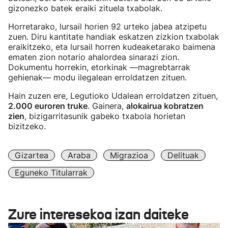
gizonezko batek eraiki zituela txabolak.
Horretarako, lursail horien 92 urteko jabea atzipetu
zuen. Diru kantitate handiak eskatzen zizkion txabolak
eraikitzeko, eta lursail horren kudeaketarako baimena
ematen zion notario ahalordea sinarazi zion.
Dokumentu horrekin, etorkinak —magrebtarrak
gehienak— modu ilegalean erroldatzen zituen.
Hain zuzen ere, Legutioko Udalean erroldatzen zituen,
2.000 euroren truke
. Gainera,
alokairua kobratzen
zien
, bizigarritasunik gabeko txabola horietan
bizitzeko.
Gizartea
Araba
Migrazioa
Delituak
Eguneko Titularrak
Zure interesekoa izan daiteke