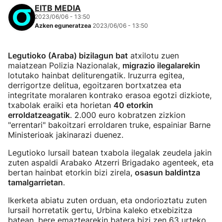
EITB MEDIA
2023/06/06 - 13:50
Azken eguneratzea
2023/06/06 - 13:50
Legutioko (Araba) bizilagun bat
atxilotu zuen
maiatzean Polizia Nazionalak,
migrazio ilegalarekin
lotutako hainbat deliturengatik. Iruzurra egitea,
derrigortze delitua, egoitzaren bortxatzea eta
integritate moralaren kontrako erasoa egotzi dizkiote,
txabolak eraiki eta horietan
40 etorkin
erroldatzeagatik
. 2.000 euro kobratzen zizkion
"errentari" bakoitzari erroldaren truke, espainiar Barne
Ministerioak jakinarazi duenez.
Legutioko lursail batean txabola ilegalak zeudela jakin
zuten aspaldi Arabako Atzerri Brigadako agenteek, eta
bertan hainbat etorkin bizi zirela,
osasun baldintza
tamalgarrietan
.
Ikerketa abiatu zuten orduan, eta ondorioztatu zuten
lursail horretatik gertu, Urbina kaleko etxebizitza
batean, bere emaztearekin batera bizi zen 63 urteko