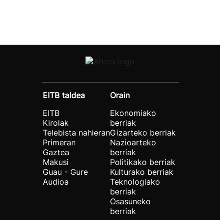
EITB taldea
Orain
EITB
Ekonomiako
Kirolak
berriak
Telebista nahieran
Gizarteko berriak
Primeran
Nazioarteko
Gaztea
berriak
Makusi
Politikako berriak
Guau - Gure
Kulturako berriak
Audioa
Teknologiako
berriak
Osasuneko
berriak