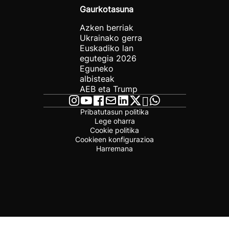
Gaurkotasuna
Azken berriak
Ukrainako gerra
Euskadiko lan
egutegia 2026
Eguneko
albisteak
AEB eta Trump
Pribatutasun politika
Lege oharra
Cookie politika
Cookieen konfigurazioa
Harremana