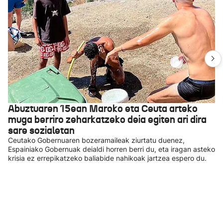
Abuztuaren 15ean Maroko eta Ceuta arteko
muga berriro zeharkatzeko deia egiten ari dira
sare sozialetan
Ceutako Gobernuaren bozeramaileak ziurtatu duenez,
Espainiako Gobernuak deialdi horren berri du, eta iragan asteko
krisia ez errepikatzeko baliabide nahikoak jartzea espero du.