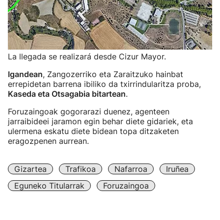
La llegada se realizará desde Cizur Mayor.
Igandean
, Zangozerriko eta Zaraitzuko hainbat
errepidetan barrena ibiliko da txirrindularitza proba,
Kaseda eta Otsagabia bitartean
.
Foruzaingoak gogorarazi duenez, agenteen
jarraibideei jaramon egin behar diete gidariek, eta
ulermena eskatu diete bidean topa ditzaketen
eragozpenen aurrean.
Gizartea
Trafikoa
Nafarroa
Iruñea
Eguneko Titularrak
Foruzaingoa