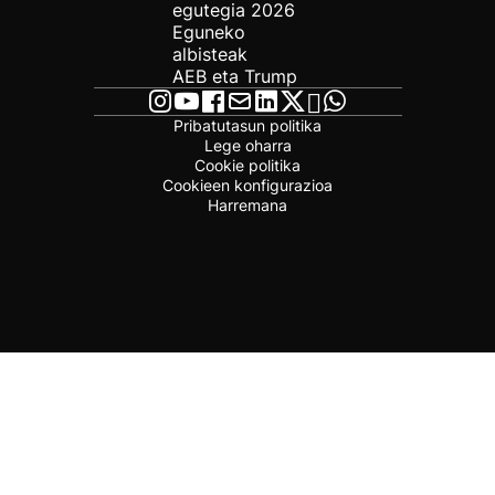
egutegia 2026
Eguneko
albisteak
AEB eta Trump
Pribatutasun politika
Lege oharra
Cookie politika
Cookieen konfigurazioa
Harremana