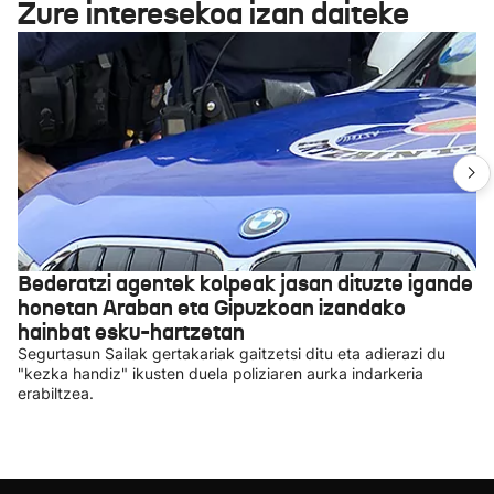
Zure interesekoa izan daiteke
Bederatzi agentek kolpeak jasan dituzte igande
honetan Araban eta Gipuzkoan izandako
hainbat esku-hartzetan
Segurtasun Sailak gertakariak gaitzetsi ditu eta adierazi du
"kezka handiz" ikusten duela poliziaren aurka indarkeria
erabiltzea.