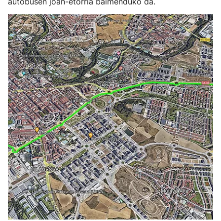
autobusen joan-etorria baimenduko da.