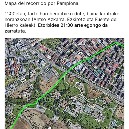
Mapa del recorrido por Pamplona.
11:00etan, tarte hori bera itxiko dute, baina kontrako
noranzkoan (Antso Azkarra, Ezkirotz eta Fuente del
Hierro kaleak).
Etorbidea 21:30 arte egongo da
zarratuta
.