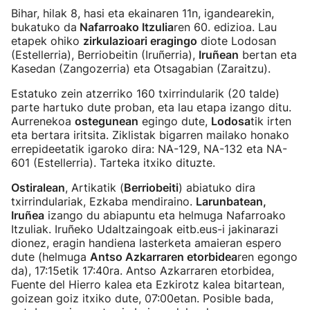
Bihar, hilak 8, hasi eta ekainaren 11n, igandearekin,
bukatuko da
Nafarroako Itzulia
ren 60. edizioa. Lau
etapek ohiko
zirkulazioari eragingo
diote Lodosan
(Estellerria), Berriobeitin (Iruñerria),
Iruñean
bertan eta
Kasedan (Zangozerria) eta Otsagabian (Zaraitzu).
Estatuko zein atzerriko 160 txirrindularik (20 talde)
parte hartuko dute proban, eta lau etapa izango ditu.
Aurrenekoa
ostegunean
egingo dute,
Lodosa
tik irten
eta bertara iritsita. Ziklistak bigarren mailako honako
errepideetatik igaroko dira: NA-129, NA-132 eta NA-
601 (Estellerria). Tarteka itxiko dituzte.
Ostiralean
, Artikatik (
Berriobeiti
) abiatuko dira
txirrindulariak, Ezkaba mendiraino.
Larunbatean,
Iruñea
izango du abiapuntu eta helmuga Nafarroako
Itzuliak. Iruñeko Udaltzaingoak eitb.eus-i jakinarazi
dionez, eragin handiena lasterketa amaieran espero
dute (helmuga
Antso Azkarraren etorbidea
ren egongo
da), 17:15etik 17:40ra. Antso Azkarraren etorbidea,
Fuente del Hierro kalea eta Ezkirotz kalea bitartean,
goizean goiz itxiko dute, 07:00etan. Posible bada,