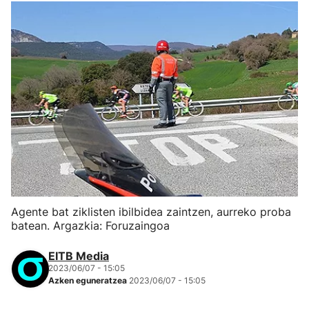
Agente bat ziklisten ibilbidea zaintzen, aurreko proba
batean. Argazkia: Foruzaingoa
EITB Media
2023/06/07 - 15:05
Azken eguneratzea
2023/06/07 - 15:05