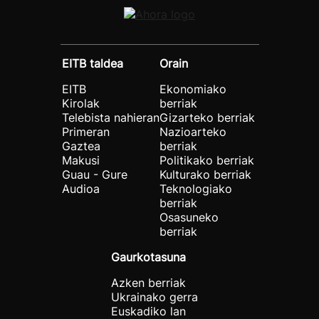
EITB taldea
Orain
EITB
Ekonomiako
Kirolak
berriak
Telebista nahieran
Gizarteko berriak
Primeran
Nazioarteko
Gaztea
berriak
Makusi
Politikako berriak
Guau - Gure
Kulturako berriak
Audioa
Teknologiako
berriak
Osasuneko
berriak
Gaurkotasuna
Azken berriak
Ukrainako gerra
Euskadiko lan