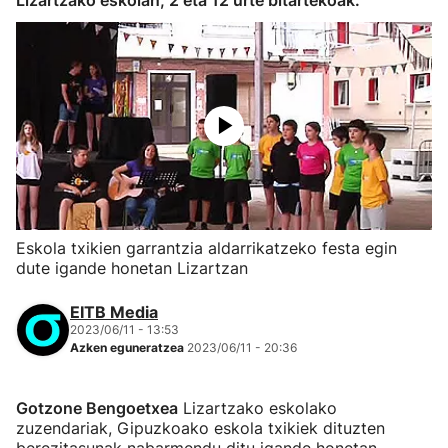
Lizartzako eskolan, 2 eta 12 urte bitartekoak.
Eskola txikien garrantzia aldarrikatzeko festa egin
dute igande honetan Lizartzan
EITB Media
2023/06/11 - 13:53
Azken eguneratzea
2023/06/11 - 20:36
Gotzone Bengoetxea
Lizartzako eskolako
zuzendariak, Gipuzkoako eskola txikiek dituzten