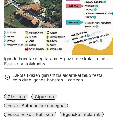
Igande honetako egitaraua. Argazkia: Eskola Txikien
Festako antolakuntza
Eskola txikien garrantzia aldarrikatzeko festa
egin dute igande honetan Lizartzan
Gizartea
Gipuzkoa
Euskal Autonomia Erkidegoa
Euskal Eskola Publikoa
Eguneko Titularrak