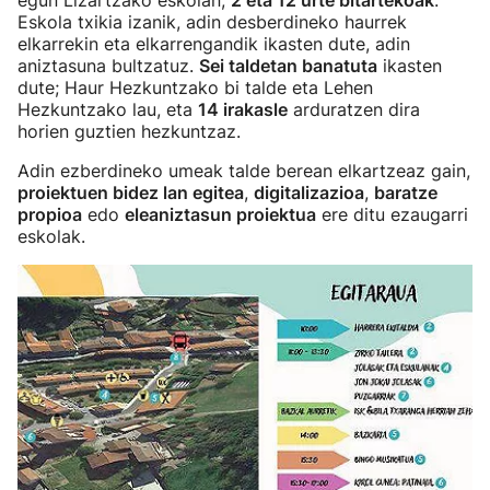
egun Lizartzako eskolan,
2 eta 12 urte bitartekoak
.
Eskola txikia izanik, adin desberdineko haurrek
elkarrekin eta elkarrengandik ikasten dute, adin
aniztasuna bultzatuz.
Sei taldetan banatuta
ikasten
dute; Haur Hezkuntzako bi talde eta Lehen
Hezkuntzako lau, eta
14 irakasle
arduratzen dira
horien guztien hezkuntzaz.
Adin ezberdineko umeak talde berean elkartzeaz gain,
proiektuen bidez lan egitea
,
digitalizazioa
,
baratze
propioa
edo
eleaniztasun proiektua
ere ditu ezaugarri
eskolak.