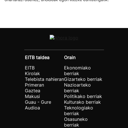
EITB taldea
Orain
EITB
Ekonomiako
Kirolak
berriak
Telebista nahieran
Gizarteko berriak
Primeran
Nazioarteko
Gaztea
berriak
Makusi
Politikako berriak
Guau - Gure
Kulturako berriak
Audioa
Teknologiako
berriak
Osasuneko
berriak