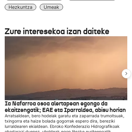
Hezkuntza
Umeak
Zure interesekoa izan daiteke
Ia Nafarroa osoa alertapean egongo da
ekaitzengatik; EAE eta Iparraldea, abisu horian
Arratsaldean, bero hodeiak garatu eta zaparrada trumoitsuak,
txingorra eta haize bolada gogorrak espero dira, bereziki
lurraldearen ekialdean. Ebroko Konfederazio Hidrografikoak
ohartarazi duenez, uholdeak egon litezke euriteengatik.