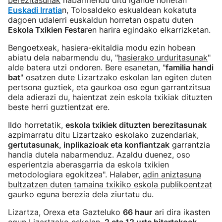
berezitasunak
nabarmendu ditu igande honetan
Euskadi Irratia
n, Tolosaldeko eskualdean kokatuta
dagoen udalerri euskaldun horretan ospatu duten
Eskola Txikien Festa
ren harira egindako elkarrizketan.
Bengoetxeak, hasiera-ekitaldia modu ezin hobean
abiatu dela nabarmendu du, "
hasierako urduritasunak
"
alde batera utzi ondoren. Bere esanetan, "
familia handi
bat
" osatzen dute Lizartzako eskolan lan egiten duten
pertsona guztiek, eta gaurkoa oso egun garrantzitsua
dela adierazi du, haientzat zein eskola txikiak dituzten
beste herri guztientzat ere.
Ildo horretatik,
eskola txikiek dituzten berezitasunak
azpimarratu ditu Lizartzako eskolako zuzendariak,
gertutasunak, inplikazioak eta konfiantzak
garrantzia
handia dutela nabarmenduz. Azaldu duenez, oso
esperientzia aberasgarria da eskola txikien
metodologiara egokitzea". Halaber,
adin aniztasuna
bultzatzen duten tamaina txikiko eskola publikoentzat
gaurko eguna berezia dela ziurtatu du.
Lizartza, Orexa eta Gazteluko
66 haur
ari dira ikasten