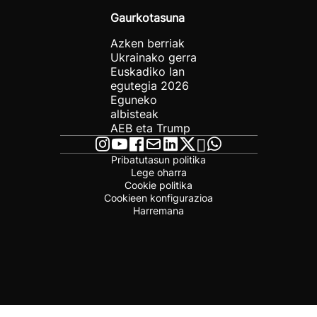
Gaurkotasuna
Azken berriak
Ukrainako gerra
Euskadiko lan
egutegia 2026
Eguneko
albisteak
AEB eta Trump
Pribatutasun politika
Lege oharra
Cookie politika
Cookieen konfigurazioa
Harremana