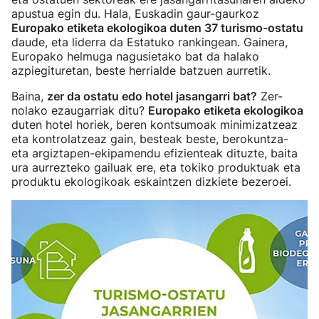
apustua egin du. Hala, Euskadin gaur-gaurkoz
Europako etiketa ekologikoa duten 37 turismo-ostatu
daude, eta liderra da Estatuko rankingean. Gainera,
Europako helmuga nagusietako bat da halako
azpiegituretan, beste herrialde batzuen aurretik.
Baina,
zer da ostatu edo hotel jasangarri bat?
Zer-
nolako ezaugarriak ditu?
Europako etiketa ekologikoa
duten hotel horiek, beren kontsumoak minimizatzeaz
eta kontrolatzeaz gain, besteak beste, berokuntza-
eta argiztapen-ekipamendu efizienteak dituzte, baita
ura aurrezteko gailuak ere, eta tokiko produktuak eta
produktu ekologikoak eskaintzen dizkiete bezeroei.