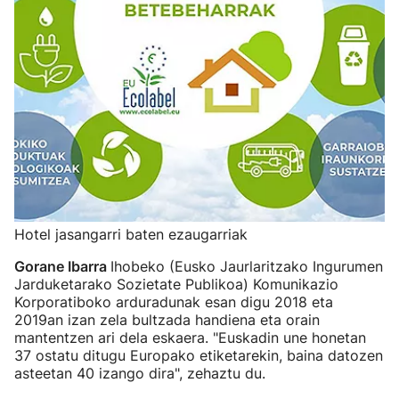
Hotel jasangarri baten ezaugarriak
Gorane Ibarra
Ihobeko (Eusko Jaurlaritzako Ingurumen
Jarduketarako Sozietate Publikoa) Komunikazio
Korporatiboko arduradunak esan digu 2018 eta
2019an izan zela bultzada handiena eta orain
mantentzen ari dela eskaera. "Euskadin une honetan
37 ostatu ditugu Europako etiketarekin, baina datozen
asteetan 40 izango dira", zehaztu du.