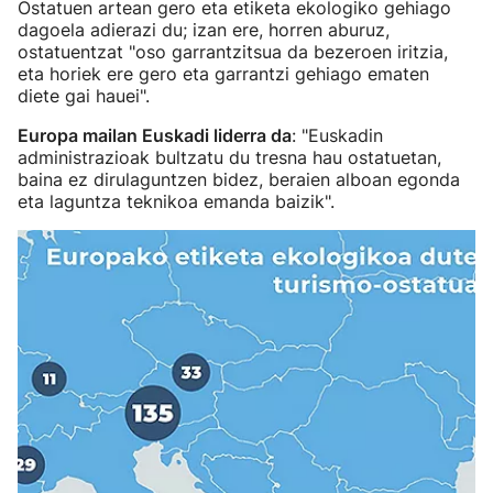
Ostatuen artean gero eta etiketa ekologiko gehiago
dagoela adierazi du; izan ere, horren aburuz,
ostatuentzat "oso garrantzitsua da bezeroen iritzia,
eta horiek ere gero eta garrantzi gehiago ematen
diete gai hauei".
Europa mailan Euskadi liderra da
: "Euskadin
administrazioak bultzatu du tresna hau ostatuetan,
baina ez dirulaguntzen bidez, beraien alboan egonda
eta laguntza teknikoa emanda baizik".