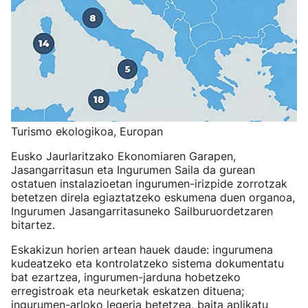
Turismo ekologikoa, Europan
Eusko Jaurlaritzako Ekonomiaren Garapen,
Jasangarritasun eta Ingurumen Saila da gurean
ostatuen instalazioetan ingurumen-irizpide zorrotzak
betetzen direla egiaztatzeko eskumena duen organoa,
Ingurumen Jasangarritasuneko Sailburuordetzaren
bitartez.
Eskakizun horien artean hauek daude: ingurumena
kudeatzeko eta kontrolatzeko sistema dokumentatu
bat ezartzea, ingurumen-jarduna hobetzeko
erregistroak eta neurketak eskatzen dituena;
ingurumen-arloko legeria betetzea, baita aplikatu