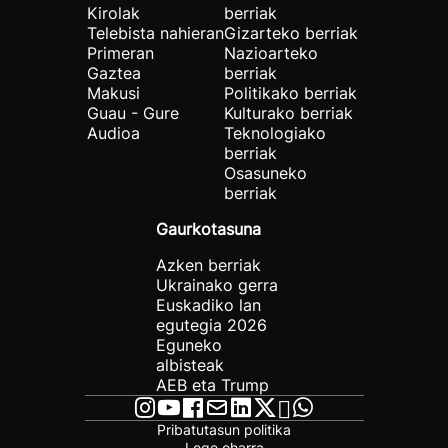
Kirolak
berriak
Telebista nahieran
Gizarteko berriak
Primeran
Nazioarteko
Gaztea
berriak
Makusi
Politikako berriak
Guau - Gure
Kulturako berriak
Audioa
Teknologiako
berriak
Osasuneko
berriak
Gaurkotasuna
Azken berriak
Ukrainako gerra
Euskadiko lan
egutegia 2026
Eguneko
albisteak
AEB eta Trump
Pribatutasun politika
Lege oharra