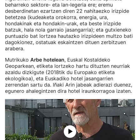
beharreko sektore- eta lan-legeria ere; eremu
desberdinetan ezartzen diren 22 nahitaezko irizpide
betetzea (kudeaketa orokorra, energia, ura,
hondakinak eta hondakin-urak, eta beste irizpide
batzuk, hala nola garraio jasangarria); eta gutxieneko
puntuazio bat lortzea hautazko irizpideen multzo bati
dagokionez, ostatuak eskaintzen dituen zerbitzuen
arabera.
Mutrikuko
Arbe
hotelean
, Euskal Kostaldeko
Geoparkean, etiketa lortzeko hartu dituzten neurriak
azaldu dizkigute (2018tik du Europako etiketa
ekologikoa), eta Euskadiko hotel jasangarrien
zerrendan sartu da. Iñaki Arin jabeak adierazi duenez,
egunero ahalegintzen dira hotel iraunkorragoa izaten.