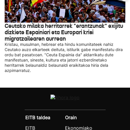
Ceutako milaka herritarrek "erantzunak" exijitu
dizkiete Espainiari eta Europari krisi
migratzailearen aurrean
Kristau, musulman, hebrear eta hindu komunitateek nahiz
Ceutako auzo elkarteek deituta, istilurik gabe manifestatu dira
ordu bat pasatxoan. "Ceuta Espainia da" aldarrikatu dute
manifestuan, sineste, kultura eta jatorri ezberdinetako
herritarrek belaunaldiz belaunaldi eraikitakoa hiria dela
azpimarratuz.
EITB taldea
Orain
EITB
Ekonomiako