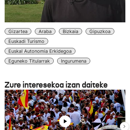
Gizartea
Araba
Bizkaia
Gipuzkoa
Euskadi Turismo
Euskal Autonomia Erkidegoa
Eguneko Titularrak
Ingurumena
Zure interesekoa izan daiteke