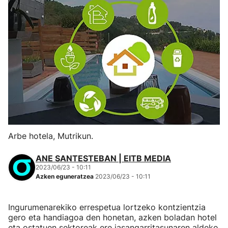
Arbe hotela, Mutrikun.
ANE SANTESTEBAN | EITB MEDIA
2023/06/23 - 10:11
Azken eguneratzea
2023/06/23 - 10:11
Ingurumenarekiko errespetua lortzeko kontzientzia
gero eta handiagoa den honetan, azken boladan hotel
eta ostatuen sektoreak ere jasangarritasunaren aldeko