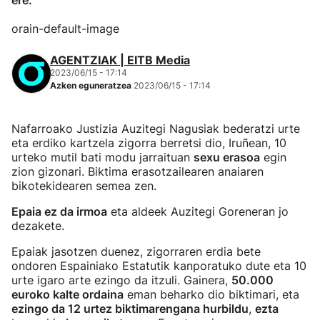
ere.
orain-default-image
AGENTZIAK | EITB Media
2023/06/15 - 17:14
Azken eguneratzea
2023/06/15 - 17:14
Nafarroako Justizia Auzitegi Nagusiak bederatzi urte
eta erdiko kartzela zigorra berretsi dio, Iruñean, 10
urteko mutil bati modu jarraituan
sexu erasoa
egin
zion gizonari. Biktima erasotzailearen anaiaren
bikotekidearen semea zen.
Epaia ez da irmoa
eta aldeek Auzitegi Goreneran jo
dezakete.
Epaiak jasotzen duenez, zigorraren erdia bete
ondoren Espainiako Estatutik kanporatuko dute eta 10
urte igaro arte ezingo da itzuli. Gainera,
50.000
euroko kalte ordaina
eman beharko dio biktimari, eta
ezingo da 12 urtez biktimarengana hurbildu
,
ezta