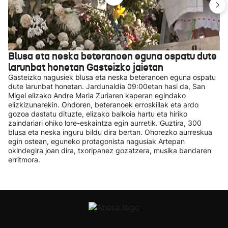
Blusa eta neska beteranoen eguna ospatu dute
larunbat honetan Gasteizko jaietan
Gasteizko nagusiek blusa eta neska beteranoen eguna ospatu
dute larunbat honetan. Jardunaldia 09:00etan hasi da, San
Migel elizako Andre Maria Zuriaren kaperan egindako
elizkizunarekin. Ondoren, beteranoek erroskillak eta ardo
gozoa dastatu dituzte, elizako balkoia hartu eta hiriko
zaindariari ohiko lore-eskaintza egin aurretik. Guztira, 300
blusa eta neska inguru bildu dira bertan. Ohorezko aurreskua
egin ostean, eguneko protagonista nagusiak Artepan
okindegira joan dira, txoripanez gozatzera, musika bandaren
erritmora.