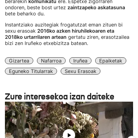
berarekin
komunikatu
ere. Espetxe zigorraren
ondoren, beste bost urtez
zaintzapeko askatasuna
bete beharko du.
Instantziako auzitegiak frogatutzat eman zituen bi
sexu erasoak
2016ko azken hiruhilekoaren eta
2018ko urtarrilaren artean
gertatu ziren, erasotzailea
bizi zen Iruñeko etxebizitza batean.
Gizartea
Nafarroa
Iruñea
Epaiketak
Eguneko Titularrak
Sexu Erasoak
Zure interesekoa izan daiteke