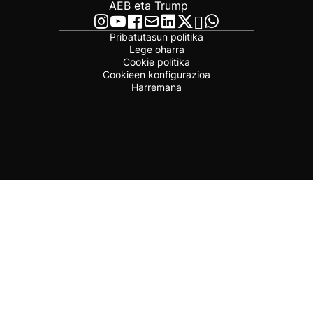
AEB eta Trump
Pribatutasun politika
Lege oharra
Cookie politika
Cookieen konfigurazioa
Harremana