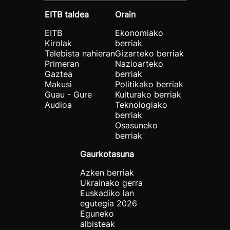
EITB taldea
Orain
EITB
Ekonomiako
Kirolak
berriak
Telebista nahieran
Gizarteko berriak
Primeran
Nazioarteko
Gaztea
berriak
Makusi
Politikako berriak
Guau - Gure
Kulturako berriak
Audioa
Teknologiako
berriak
Osasuneko
berriak
Gaurkotasuna
Azken berriak
Ukrainako gerra
Euskadiko lan
egutegia 2026
Eguneko
albisteak