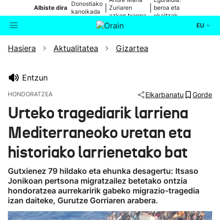
Donostiako
|
|
Albiste dira
Zuriaren
beroa eta
kanoikada
azken txanpa
ekaitzak
EU
Hasiera
Aktualitatea
Gizartea
Aktualitatea
Bilatzailea
Politika
Entzun
HONDORATZEA
Elkarbanatu
Gorde
Kultura
Urteko tragediarik larriena
Mediterraneoko uretan eta
Ikusmiran
historiako larrienetako bat
Eguraldia
Gutxienez 79 hildako eta ehunka desagertu: Itsaso
Jonikoan pertsona migratzailez betetako ontzia
hondoratzea aurrekaririk gabeko migrazio-tragedia
izan daiteke, Gurutze Gorriaren arabera.