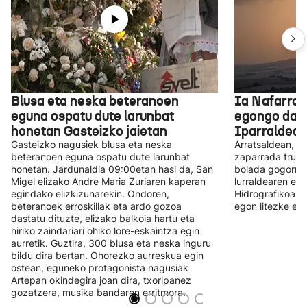
Blusa eta neska beteranoen
Ia Nafarroa
eguna ospatu dute larunbat
egongo da e
honetan Gasteizko jaietan
Iparraldea, 
Gasteizko nagusiek blusa eta neska
Arratsaldean, b
beteranoen eguna ospatu dute larunbat
zaparrada trumo
honetan. Jardunaldia 09:00etan hasi da, San
bolada gogorrak
Migel elizako Andre Maria Zuriaren kaperan
lurraldearen ek
egindako elizkizunarekin. Ondoren,
Hidrografikoak 
beteranoek erroskillak eta ardo gozoa
egon litezke eur
dastatu dituzte, elizako balkoia hartu eta
hiriko zaindariari ohiko lore-eskaintza egin
aurretik. Guztira, 300 blusa eta neska inguru
bildu dira bertan. Ohorezko aurreskua egin
ostean, eguneko protagonista nagusiak
Artepan okindegira joan dira, txoripanez
gozatzera, musika bandaren erritmora.