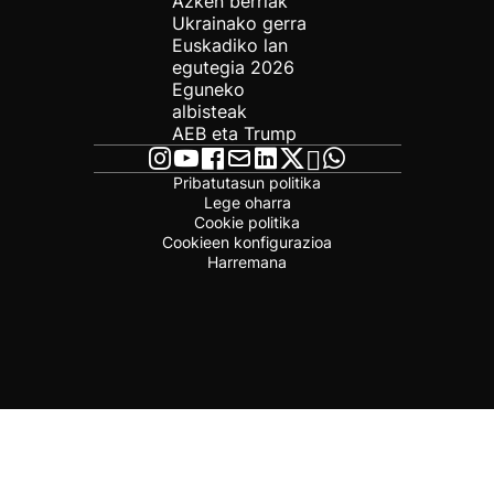
Azken berriak
Ukrainako gerra
Euskadiko lan
egutegia 2026
Eguneko
albisteak
AEB eta Trump
Pribatutasun politika
Lege oharra
Cookie politika
Cookieen konfigurazioa
Harremana