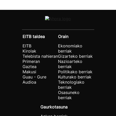
EITB taldea
Orain
EITB
Ekonomiako
Kirolak
berriak
Telebista nahieran
Gizarteko berriak
Primeran
Nazioarteko
Gaztea
berriak
Makusi
Politikako berriak
Guau - Gure
Kulturako berriak
Audioa
Teknologiako
berriak
Osasuneko
berriak
Gaurkotasuna