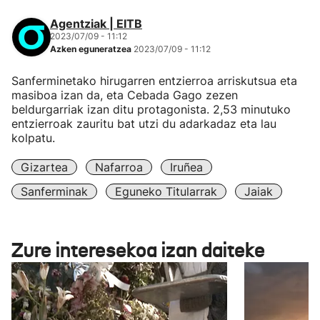
Agentziak | EITB
2023/07/09 - 11:12
Azken eguneratzea
2023/07/09 - 11:12
Sanferminetako hirugarren entzierroa arriskutsua eta
masiboa izan da, eta Cebada Gago zezen
beldurgarriak izan ditu protagonista. 2,53 minutuko
entzierroak zauritu bat utzi du adarkadaz eta lau
kolpatu.
Gizartea
Nafarroa
Iruñea
Sanferminak
Eguneko Titularrak
Jaiak
Zure interesekoa izan daiteke