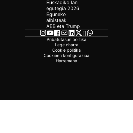
Euskadiko lan
egutegia 2026
Eguneko
albisteak
AEB eta Trump
Pribatutasun politika
Lege oharra
Cookie politika
Cookieen konfigurazioa
Harremana