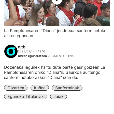
La Pamplonesaren ''Diana'' jendetsua sanferminetako
azken egunean
eitb
2023/07/14 - 12:52
Azken eguneratzea
2023/07/14 - 12:50
Dozenaka lagunek hartu dute parte gaur goizean La
Pamplonesaren ohiko "Diana"n. Gaurkoa aurtengo
sanferminetako azken "Diana" izan da.
Gizartea
Iruñea
Sanferminak
Eguneko Titularrak
Jaiak