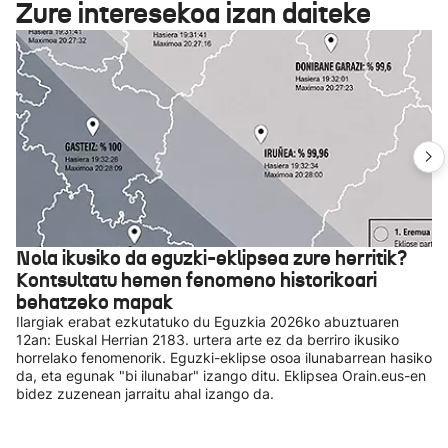
Zure interesekoa izan daiteke
Nola ikusiko da eguzki-eklipsea zure herritik?
Kontsultatu hemen fenomeno historikoari
behatzeko mapak
Ilargiak erabat ezkutatuko du Eguzkia 2026ko abuztuaren
12an: Euskal Herrian 2183. urtera arte ez da berriro ikusiko
horrelako fenomenorik. Eguzki-eklipse osoa ilunabarrean hasiko
da, eta egunak "bi ilunabar" izango ditu. Eklipsea Orain.eus-en
bidez zuzenean jarraitu ahal izango da.