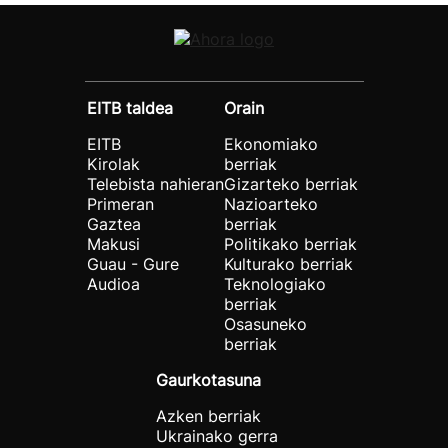
EITB taldea
Orain
EITB
Ekonomiako
Kirolak
berriak
Telebista nahieran
Gizarteko berriak
Primeran
Nazioarteko
Gaztea
berriak
Makusi
Politikako berriak
Guau - Gure
Kulturako berriak
Audioa
Teknologiako
berriak
Osasuneko
berriak
Gaurkotasuna
Azken berriak
Ukrainako gerra